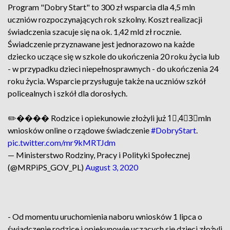
Program "Dobry Start" to 300 zł wsparcia dla 4,5 mln
uczniów rozpoczynających rok szkolny. Koszt realizacji
świadczenia szacuje się na ok. 1,42 mld zł rocznie.
Świadczenie przyznawane jest jednorazowo na każde
dziecko uczące się w szkole do ukończenia 20 roku życia lub
- w przypadku dzieci niepełnosprawnych - do ukończenia 24
roku życia. Wsparcie przysługuje także na uczniów szkół
policealnych i szkół dla dorosłych.
✏️���� Rodzice i opiekunowie złożyli już 1⃣,4⃣3⃣mln
wniosków online o rządowe świadczenie
#DobryStart
.
pic.twitter.com/mr9kMRTJdm
— Ministerstwo Rodziny, Pracy i Polityki Społecznej
(@MRPiPS_GOV_PL)
August 3, 2020
- Od momentu uruchomienia naboru wniosków 1 lipca o
świadczenie rodzice i opiekunowie uczących się dzieci złożyli