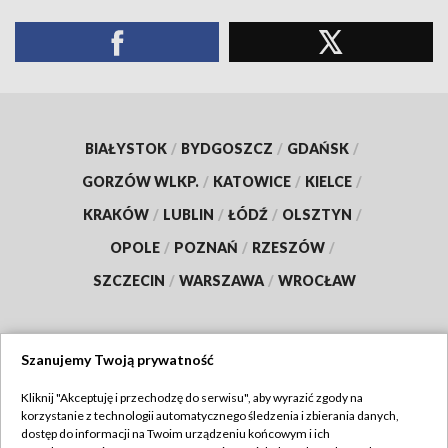
BIAŁYSTOK
/
BYDGOSZCZ
/
GDAŃSK
/
GORZÓW WLKP.
/
KATOWICE
/
KIELCE
/
KRAKÓW
/
LUBLIN
/
ŁÓDŹ
/
OLSZTYN
/
OPOLE
/
POZNAŃ
/
RZESZÓW
/
SZCZECIN
/
WARSZAWA
/
WROCŁAW
Szanujemy Twoją prywatność
Dołącz do nas:
Kliknij "Akceptuję i przechodzę do serwisu", aby wyrazić zgody na
korzystanie z technologii automatycznego śledzenia i zbierania danych,
TVP
dostęp do informacji na Twoim urządzeniu końcowym i ich