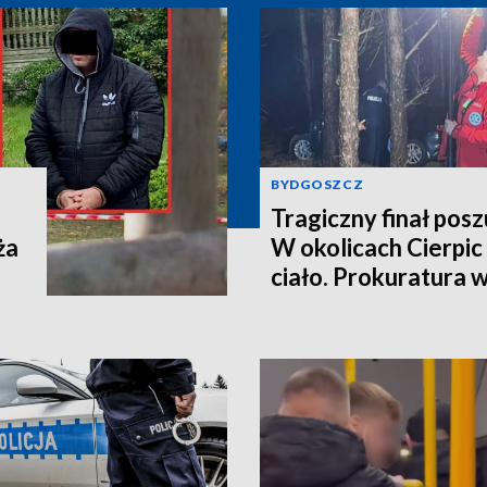
BYDGOSZCZ
Tragiczny finał pos
ża
W okolicach Cierpic 
ciało. Prokuratura 
kobieta miała obraże
wideo]