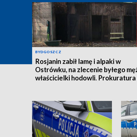
BYDGOSZCZ
Rosjanin zabił lamę i alpaki w
Ostrówku, na zlecenie byłego mę
właścicielki hodowli. Prokuratura
wysłała akt oskarżenia!