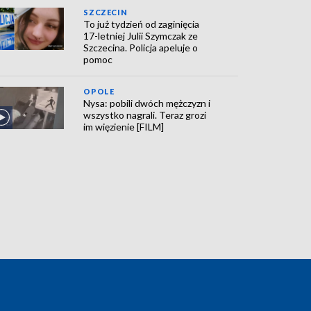
SZCZECIN
To już tydzień od zaginięcia
17-letniej Julii Szymczak ze
Szczecina. Policja apeluje o
pomoc
OPOLE
Nysa: pobili dwóch mężczyzn i
wszystko nagrali. Teraz grozi
im więzienie [FILM]