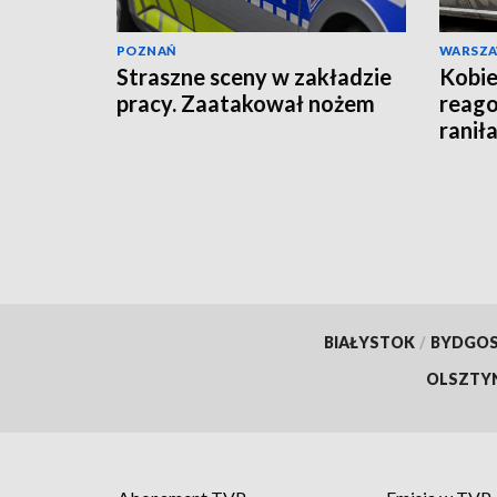
POZNAŃ
WARSZ
Straszne sceny w zakładzie
Kobie
pracy. Zaatakował nożem
reago
raniła
BIAŁYSTOK
/
BYDGO
OLSZTY