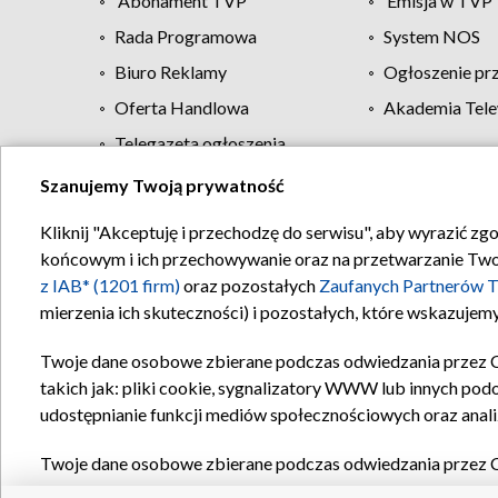
Abonament TVP
Emisja w TVP
Rada Programowa
System NOS
Biuro Reklamy
Ogłoszenie pr
Oferta Handlowa
Akademia Tele
Telegazeta ogłoszenia
Szanujemy Twoją prywatność
Regulamin TVP
Kliknij "Akceptuję i przechodzę do serwisu", aby wyrazić zg
końcowym i ich przechowywanie oraz na przetwarzanie Twoich
z IAB* (1201 firm)
oraz pozostałych
Zaufanych Partnerów T
mierzenia ich skuteczności) i pozostałych, które wskazujemy
Twoje dane osobowe zbierane podczas odwiedzania przez 
takich jak: pliki cookie, sygnalizatory WWW lub innych pod
udostępnianie funkcji mediów społecznościowych oraz anali
Twoje dane osobowe zbierane podczas odwiedzania przez 
plików cookie, informacje o Twoich wyszukiwaniach w serwi