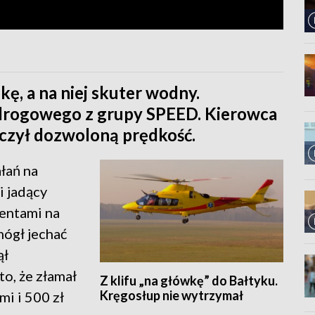
ę, a na niej skuter wodny.
u drogowego z grupy SPEED. Kierowca
czył dozwoloną prędkość.
łań na
i jadący
entami na
mógł jechać
ął
to, że złamał
Z klifu „na główkę” do Bałtyku.
Kręgosłup nie wytrzymał
mi i 500 zł