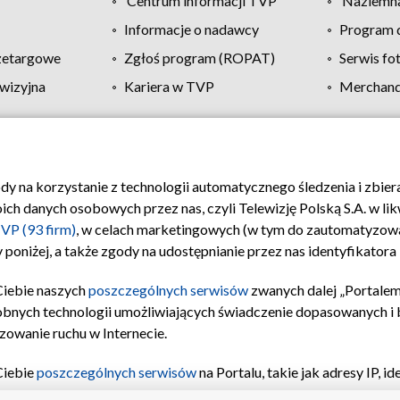
Centrum informacji TVP
Naziemna
Informacje o nadawcy
Program d
zetargowe
Zgłoś program (ROPAT)
Serwis fo
wizyjna
Kariera w TVP
Merchandi
Polityka prywatności
Moje zgody
Pomoc
Biuro re
ody na korzystanie z technologii automatycznego śledzenia i zbie
 danych osobowych przez nas, czyli Telewizję Polską S.A. w likw
VP (93 firm)
, w celach marketingowych (w tym do zautomatyzow
 poniżej, a także zgody na udostępnianie przez nas identyfikator
Ciebie naszych
poszczególnych serwisów
zwanych dalej „Portalem
obnych technologii umożliwiających świadczenie dopasowanych i be
zowanie ruchu w Internecie.
Ciebie
poszczególnych serwisów
na Portalu, takie jak adresy IP, 
sach Portalu czy historia odwiedzin będą przetwarzane przez TV