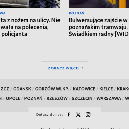
AWA
POZNAŃ
ta z nożem na ulicy. Nie
Bulwersujące zajście w
wała na polecenia,
poznańskim tramwaju.
 policjanta
Świadkiem radny [WI
ZOBACZ WIĘCEJ
SZCZ
/
GDAŃSK
/
GORZÓW WLKP.
/
KATOWICE
/
KIELCE
/
KRA
N
/
OPOLE
/
POZNAŃ
/
RZESZÓW
/
SZCZECIN
/
WARSZAWA
/
W
Dołącz do nas: