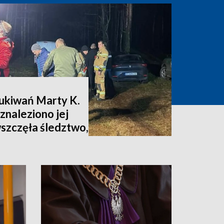
zukiwań Marty K.
znaleziono jej
wszczęła śledztwo,
nia [zdjęcia,