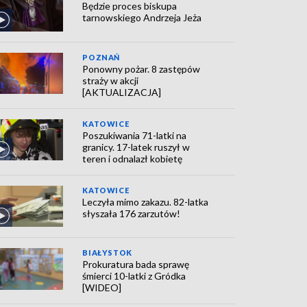
Będzie proces biskupa
tarnowskiego Andrzeja Jeża
POZNAŃ
Ponowny pożar. 8 zastępów
straży w akcji
[AKTUALIZACJA]
KATOWICE
Poszukiwania 71-latki na
granicy. 17-latek ruszył w
teren i odnalazł kobietę
KATOWICE
Leczyła mimo zakazu. 82-latka
słyszała 176 zarzutów!
BIAŁYSTOK
Prokuratura bada sprawę
śmierci 10-latki z Gródka
[WIDEO]