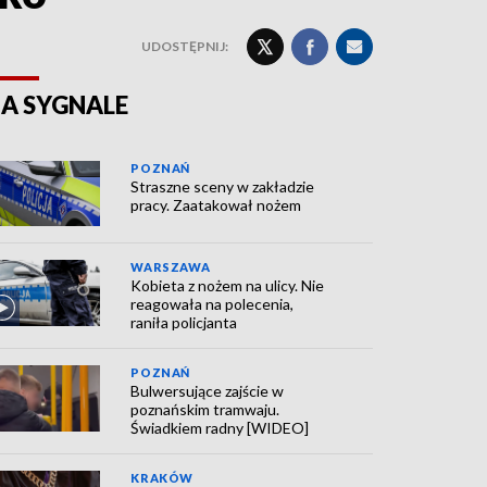
UDOSTĘPNIJ:
A SYGNALE
POZNAŃ
Straszne sceny w zakładzie
pracy. Zaatakował nożem
WARSZAWA
Kobieta z nożem na ulicy. Nie
reagowała na polecenia,
raniła policjanta
POZNAŃ
Bulwersujące zajście w
poznańskim tramwaju.
Świadkiem radny [WIDEO]
KRAKÓW