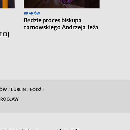
KRAKÓW
Będzie proces biskupa
tarnowskiego Andrzeja Jeża
DEO]
KÓW
/
LUBLIN
/
ŁÓDŹ
/
ROCŁAW