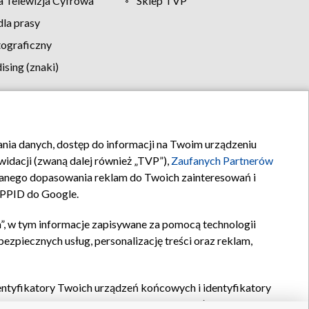
 Telewizja Cyfrowa
Sklep TVP
la prasy
tograficzny
sing (znaki)
klamy
Kontakt
rania danych, dostęp do informacji na Twoim urządzeniu
idacji (zwaną dalej również „TVP”),
Zaufanych Partnerów
anego dopasowania reklam do Twoich zainteresowań i
a PPID do Google.
”, w tym informacje zapisywane za pomocą technologii
zpiecznych usług, personalizację treści oraz reklam,
identyfikatory Twoich urządzeń końcowych i identyfikatory
P,
Zaufanych Partnerów z IAB
oraz pozostałych
Zaufanych