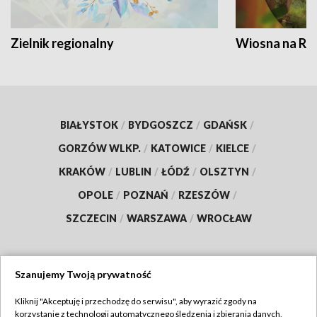
Zielnik regionalny
Wiosna na RO
BIAŁYSTOK
/
BYDGOSZCZ
/
GDAŃSK
/
GORZÓW WLKP.
/
KATOWICE
/
KIELCE
/
KRAKÓW
/
LUBLIN
/
ŁÓDŹ
/
OLSZTYN
/
OPOLE
/
POZNAŃ
/
RZESZÓW
/
SZCZECIN
/
WARSZAWA
/
WROCŁAW
Szanujemy Twoją prywatność
Dołącz do nas:
Kliknij "Akceptuję i przechodzę do serwisu", aby wyrazić zgody na
korzystanie z technologii automatycznego śledzenia i zbierania danych,