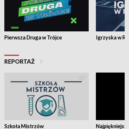
Pierwsza Druga w Trójce
Igrzyska w R
REPORTAŻ
Szkoła Mistrzów
Najpiękniejsze