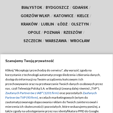
BIAŁYSTOK
/
BYDGOSZCZ
/
GDAŃSK
/
GORZÓW WLKP.
/
KATOWICE
/
KIELCE
/
KRAKÓW
/
LUBLIN
/
ŁÓDŹ
/
OLSZTYN
/
OPOLE
/
POZNAŃ
/
RZESZÓW
/
SZCZECIN
/
WARSZAWA
/
WROCŁAW
Szanujemy Twoją prywatność
Dołącz do nas:
Kliknij "Akceptuję i przechodzę do serwisu", aby wyrazić zgody na
korzystanie z technologii automatycznego śledzenia i zbierania danych,
TVP
dostęp do informacji na Twoim urządzeniu końcowym i ich
Abonament TVP
przechowywanie oraz na przetwarzanie Twoich danych osobowych przez
Regulamin TVP
nas, czyli Telewizję Polską S.A. w likwidacji (zwaną dalej również „TVP”),
Emisja w TVP
Polityka prywatności
Zaufanych Partnerów z IAB* (1201 firm)
oraz pozostałych
Zaufanych
Partnerów TVP (93 firm)
, w celach marketingowych (w tym do
Centrum informacji TVP
Moje zgody
zautomatyzowanego dopasowania reklam do Twoich zainteresowań i
mierzenia ich skuteczności) i pozostałych, które wskazujemy poniżej, a
Naziemna Telewizja Cyfrowa
Pomoc
także zgody na udostępnianie przez nas identyfikatora PPID do Google.