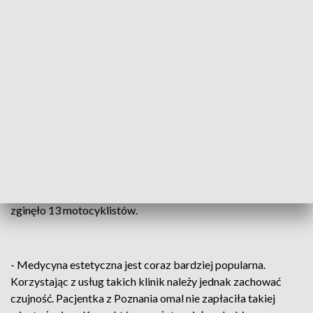
- W Legnicy z przycmentarnego lapidarium skradziono
ważący pół tony pomnik marszałka Konstantego
Rokossowskiego. Policja ustala okoliczności tej kradzieży.
- Oszuści dzwonią zazwyczaj późno w nocy. Dwa-trzy
sygnały i rozłączenia. Za samo odebranie zhakowanego
połączenia możemy zapłacić nawet 100 zł. Należy uważać też
na SMS o linki do konkursów.
- W centrum Radomia doszło do wypadku z udziałem dwóch
samochodów i motocykla. Kierujący jednośladem w ciężkim
stanie trafił do szpitala. Od początku roku na Mazowszu
zginęło 13 motocyklistów.
- Medycyna estetyczna jest coraz bardziej popularna.
Korzystając z usług takich klinik należy jednak zachować
czujność. Pacjentka z Poznania omal nie zapłaciła takiej