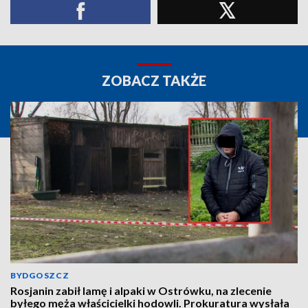
ZOBACZ TAKŻE
BYDGOSZCZ
Rosjanin zabił lamę i alpaki w Ostrówku, na zlecenie
byłego męża właścicielki hodowli. Prokuratura wysłała