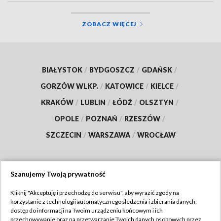
ZOBACZ WIĘCEJ
BIAŁYSTOK
/
BYDGOSZCZ
/
GDAŃSK
/
GORZÓW WLKP.
/
KATOWICE
/
KIELCE
/
KRAKÓW
/
LUBLIN
/
ŁÓDŹ
/
OLSZTYN
/
OPOLE
/
POZNAŃ
/
RZESZÓW
/
SZCZECIN
/
WARSZAWA
/
WROCŁAW
Szanujemy Twoją prywatność
Dołącz do nas:
Kliknij "Akceptuję i przechodzę do serwisu", aby wyrazić zgody na
korzystanie z technologii automatycznego śledzenia i zbierania danych,
TVP
dostęp do informacji na Twoim urządzeniu końcowym i ich
Abonament TVP
przechowywanie oraz na przetwarzanie Twoich danych osobowych przez