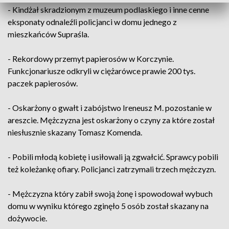
- Kindżał skradzionym z muzeum podlaskiego i inne cenne
eksponaty odnaleźli policjanci w domu jednego z
mieszkańców Supraśla.
- Rekordowy przemyt papierosów w Korczynie.
Funkcjonariusze odkryli w ciężarówce prawie 200 tys.
paczek papierosów.
- Oskarżony o gwałt i zabójstwo Ireneusz M. pozostanie w
areszcie. Mężczyzna jest oskarżony o czyny za które został
niesłusznie skazany Tomasz Komenda.
- Pobili młodą kobietę i usiłowali ją zgwałcić. Sprawcy pobili
też koleżankę ofiary. Policjanci zatrzymali trzech mężczyzn.
- Mężczyzna który zabił swoją żonę i spowodował wybuch
domu w wyniku którego zginęło 5 osób został skazany na
dożywocie.