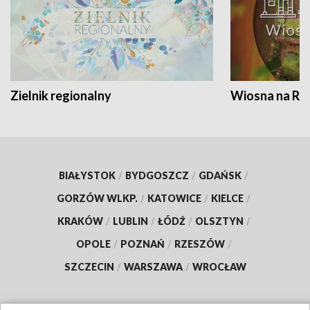
Zielnik regionalny
Wiosna na RO
BIAŁYSTOK
/
BYDGOSZCZ
/
GDAŃSK
/
GORZÓW WLKP.
/
KATOWICE
/
KIELCE
/
KRAKÓW
/
LUBLIN
/
ŁÓDŹ
/
OLSZTYN
/
OPOLE
/
POZNAŃ
/
RZESZÓW
/
SZCZECIN
/
WARSZAWA
/
WROCŁAW