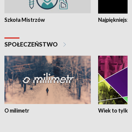
Szkoła Mistrzów
Najpiękniejsze
SPOŁECZEŃSTWO
O milimetr
Wiek to tylko 