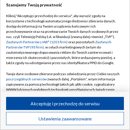
Szanujemy Twoją prywatność
Dołącz do nas:
Kliknij "Akceptuję i przechodzę do serwisu", aby wyrazić zgody na
korzystanie z technologii automatycznego śledzenia i zbierania danych,
TVP
dostęp do informacji na Twoim urządzeniu końcowym i ich
Abonament TVP
przechowywanie oraz na przetwarzanie Twoich danych osobowych przez
Regulamin TVP
nas, czyli Telewizję Polską S.A. w likwidacji (zwaną dalej również „TVP”),
Emisja w TVP
Zaufanych Partnerów z IAB* (1201 firm)
oraz pozostałych
Zaufanych
Polityka prywatności
Partnerów TVP (93 firm)
, w celach marketingowych (w tym do
Centrum informacji TVP
Moje zgody
zautomatyzowanego dopasowania reklam do Twoich zainteresowań i
mierzenia ich skuteczności) i pozostałych, które wskazujemy poniżej, a
Naziemna Telewizja Cyfrowa
Pomoc
także zgody na udostępnianie przez nas identyfikatora PPID do Google.
Sklep TVP
Biuro reklamy
Twoje dane osobowe zbierane podczas odwiedzania przez Ciebie naszych
Rada Programowa
poszczególnych serwisów
zwanych dalej „Portalem”, w tym informacje
Kontakt
zapisywane za pomocą technologii takich jak: pliki cookie, sygnalizatory
System NOS
WWW lub innych podobnych technologii umożliwiających świadczenie
dopasowanych i bezpiecznych usług, personalizację treści oraz reklam,
Informacje o nadawcy
Kanały
udostępnianie funkcji mediów społecznościowych oraz analizowanie
Akceptuję i przechodzę do serwisu
ruchu w Internecie.
Program dla prasy
©2026 Telewizja Polska S.A. w likwidacji
Biuro Reklamy
Twoje dane osobowe zbierane podczas odwiedzania przez Ciebie
Ustawienia zaawansowane
poszczególnych serwisów
na Portalu, takie jak adresy IP, identyfikatory
Ogłoszenie przetargowe
Twoich urządzeń końcowych i identyfikatory plików cookie, informacje o