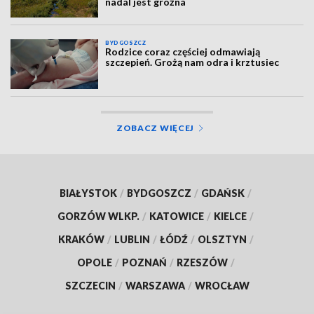
nadal jest groźna
BYDGOSZCZ
Rodzice coraz częściej odmawiają
szczepień. Grożą nam odra i krztusiec
ZOBACZ WIĘCEJ
BIAŁYSTOK
/
BYDGOSZCZ
/
GDAŃSK
/
GORZÓW WLKP.
/
KATOWICE
/
KIELCE
/
KRAKÓW
/
LUBLIN
/
ŁÓDŹ
/
OLSZTYN
/
OPOLE
/
POZNAŃ
/
RZESZÓW
/
SZCZECIN
/
WARSZAWA
/
WROCŁAW