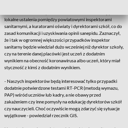
W rozmowie Bondar poinformował, że obecnie trwają
lokalne ustalenia pomiędzy powiatowymi inspektorami
sanitarnymi, a kuratorami oświaty i dyrektorami szkół, co do
zasad komunikacji i uzyskiwania opinii sanepidu. Zaznaczył,
że i tak w ogromnej większości przypadków inspektor
sanitarny będzie wiedział dużo wcześniej niż dyrektor szkoły,
czy na terenie danej placówki jest uczeń z dodatnim
wynikiem na obecność koronawirusa albo uczeń, który miał
styczność z kimś z dodatnim wynikiem.
- Naszych inspektorów będą interesować tylko przypadki
dodatnie potwierdzone testami RT-PCR (metodą wymazu,
PAP) wśród uczniów lub kadry, a nie obawy przed
zakażeniem czy inne pomysły na edukację dyrektorów szkół
czy nauczycieli. Choć oczywiście mogą zdarzyć się sytuacje
wyjątkowe - powiedział rzecznik GIS.