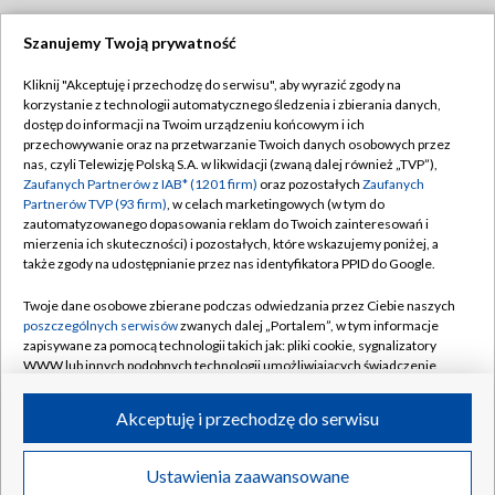
Szanujemy Twoją prywatność
Dołącz do nas:
Kliknij "Akceptuję i przechodzę do serwisu", aby wyrazić zgody na
korzystanie z technologii automatycznego śledzenia i zbierania danych,
TVP
dostęp do informacji na Twoim urządzeniu końcowym i ich
Abonament TVP
przechowywanie oraz na przetwarzanie Twoich danych osobowych przez
Regulamin TVP
nas, czyli Telewizję Polską S.A. w likwidacji (zwaną dalej również „TVP”),
Emisja w TVP
Polityka prywatności
Zaufanych Partnerów z IAB* (1201 firm)
oraz pozostałych
Zaufanych
Partnerów TVP (93 firm)
, w celach marketingowych (w tym do
Centrum informacji TVP
Moje zgody
zautomatyzowanego dopasowania reklam do Twoich zainteresowań i
mierzenia ich skuteczności) i pozostałych, które wskazujemy poniżej, a
Naziemna Telewizja Cyfrowa
Pomoc
także zgody na udostępnianie przez nas identyfikatora PPID do Google.
Sklep TVP
Biuro reklamy
Twoje dane osobowe zbierane podczas odwiedzania przez Ciebie naszych
Rada Programowa
Kontakt
poszczególnych serwisów
zwanych dalej „Portalem”, w tym informacje
zapisywane za pomocą technologii takich jak: pliki cookie, sygnalizatory
System NOS
WWW lub innych podobnych technologii umożliwiających świadczenie
dopasowanych i bezpiecznych usług, personalizację treści oraz reklam,
Informacje o nadawcy
Kanały
udostępnianie funkcji mediów społecznościowych oraz analizowanie
Akceptuję i przechodzę do serwisu
ruchu w Internecie.
Program dla prasy
©2026 Telewizja Polska S.A. w likwidacji
Biuro Reklamy
Twoje dane osobowe zbierane podczas odwiedzania przez Ciebie
Ustawienia zaawansowane
poszczególnych serwisów
na Portalu, takie jak adresy IP, identyfikatory