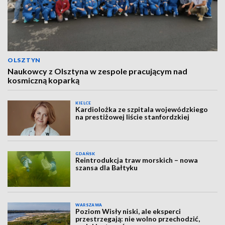
OLSZTYN
Naukowcy z Olsztyna w zespole pracującym nad
kosmiczną koparką
KIELCE
Kardiolożka ze szpitala wojewódzkiego
na prestiżowej liście stanfordzkiej
GDAŃSK
Reintrodukcja traw morskich – nowa
szansa dla Bałtyku
WARSZAWA
Poziom Wisły niski, ale eksperci
przestrzegają: nie wolno przechodzić,