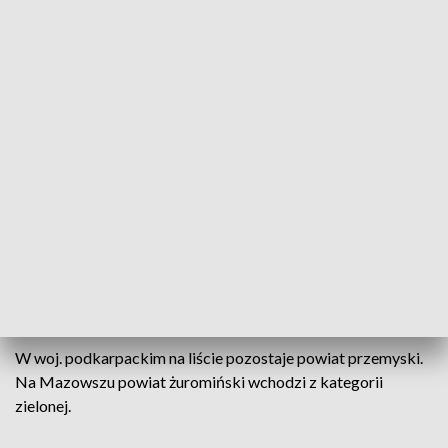
kategorii czerwonej znalazły się powiat nowotarski i Nowy
Sącz, w województwie małopolskim. Powiat wieluński,
łowicki i pajęczański; łowicki i pajęczański wchodzą ze
strefy żółtej. Powiat lipski w woj. mazowieckim, powiat
kolski w woj. wielkopolskim wchodzi z kategorii zielonej -
mówił Kraska.
Jak dodał, w kategorii żółtej znalazły się: w woj. śląskim -
powiat rybnicki (wcześniej był w kategorii czerwonej),
kłobucki (wcześniej w zielonej). W woj. małopolskim -
powiat tatrzański, nowosądecki (wcześniej w kategorii
czerwonej). Ponadto powiat limanowski oraz Kraków
wchodzą z kategorii zielonej.
W woj. podkarpackim na liście pozostaje powiat przemyski.
Na Mazowszu powiat żuromiński wchodzi z kategorii
zielonej.