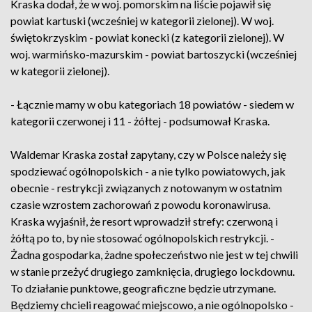
Kraska dodał, że w woj. pomorskim na liście pojawił się
powiat kartuski (wcześniej w kategorii zielonej). W woj.
świętokrzyskim - powiat konecki (z kategorii zielonej). W
woj. warmińsko-mazurskim - powiat bartoszycki (wcześniej
w kategorii zielonej).
- Łącznie mamy w obu kategoriach 18 powiatów - siedem w
kategorii czerwonej i 11 - żółtej - podsumował Kraska.
Waldemar Kraska został zapytany, czy w Polsce należy się
spodziewać ogólnopolskich - a nie tylko powiatowych, jak
obecnie - restrykcji związanych z notowanym w ostatnim
czasie wzrostem zachorowań z powodu koronawirusa.
Kraska wyjaśnił, że resort wprowadził strefy: czerwoną i
żółtą po to, by nie stosować ogólnopolskich restrykcji. -
Żadna gospodarka, żadne społeczeństwo nie jest w tej chwili
w stanie przeżyć drugiego zamknięcia, drugiego lockdownu.
To działanie punktowe, geograficzne będzie utrzymane.
Będziemy chcieli reagować miejscowo, a nie ogólnopolsko -