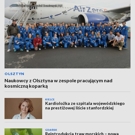
OLSZTYN
Naukowcy z Olsztyna w zespole pracującym nad
kosmiczną koparką
KIELCE
Kardiolożka ze szpitala wojewódzkiego
na prestiżowej liście stanfordzkiej
GDAŃSK
Reintrodukcja traw morskich – nowa