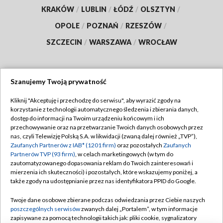
KRAKÓW
/
LUBLIN
/
ŁÓDŹ
/
OLSZTYN
/
OPOLE
/
POZNAŃ
/
RZESZÓW
/
SZCZECIN
/
WARSZAWA
/
WROCŁAW
Szanujemy Twoją prywatność
Dołącz do nas:
Kliknij "Akceptuję i przechodzę do serwisu", aby wyrazić zgody na
korzystanie z technologii automatycznego śledzenia i zbierania danych,
TVP
dostęp do informacji na Twoim urządzeniu końcowym i ich
Abonament TVP
przechowywanie oraz na przetwarzanie Twoich danych osobowych przez
Regulamin TVP
nas, czyli Telewizję Polską S.A. w likwidacji (zwaną dalej również „TVP”),
Emisja w TVP
Polityka prywatności
Zaufanych Partnerów z IAB* (1201 firm)
oraz pozostałych
Zaufanych
Partnerów TVP (93 firm)
, w celach marketingowych (w tym do
Centrum informacji TVP
Moje zgody
zautomatyzowanego dopasowania reklam do Twoich zainteresowań i
mierzenia ich skuteczności) i pozostałych, które wskazujemy poniżej, a
Naziemna Telewizja Cyfrowa
Pomoc
także zgody na udostępnianie przez nas identyfikatora PPID do Google.
Sklep TVP
Biuro reklamy
Twoje dane osobowe zbierane podczas odwiedzania przez Ciebie naszych
Rada Programowa
Kontakt
poszczególnych serwisów
zwanych dalej „Portalem”, w tym informacje
zapisywane za pomocą technologii takich jak: pliki cookie, sygnalizatory