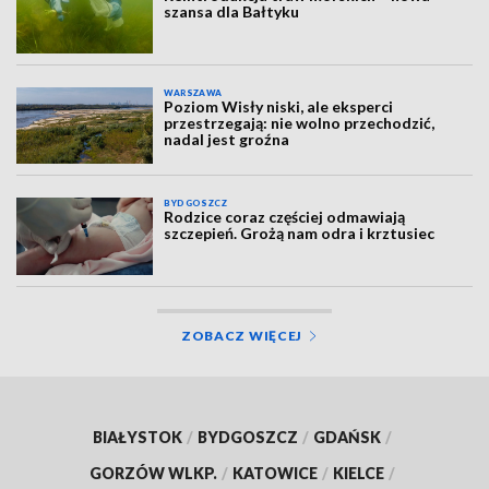
szansa dla Bałtyku
WARSZAWA
Poziom Wisły niski, ale eksperci
przestrzegają: nie wolno przechodzić,
nadal jest groźna
BYDGOSZCZ
Rodzice coraz częściej odmawiają
szczepień. Grożą nam odra i krztusiec
ZOBACZ WIĘCEJ
BIAŁYSTOK
/
BYDGOSZCZ
/
GDAŃSK
/
GORZÓW WLKP.
/
KATOWICE
/
KIELCE
/