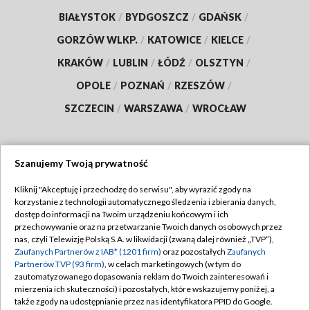
BIAŁYSTOK
/
BYDGOSZCZ
/
GDAŃSK
/
GORZÓW WLKP.
/
KATOWICE
/
KIELCE
/
KRAKÓW
/
LUBLIN
/
ŁÓDŹ
/
OLSZTYN
/
OPOLE
/
POZNAŃ
/
RZESZÓW
/
SZCZECIN
/
WARSZAWA
/
WROCŁAW
Szanujemy Twoją prywatność
Dołącz do nas:
Kliknij "Akceptuję i przechodzę do serwisu", aby wyrazić zgody na
korzystanie z technologii automatycznego śledzenia i zbierania danych,
TVP
dostęp do informacji na Twoim urządzeniu końcowym i ich
Abonament TVP
przechowywanie oraz na przetwarzanie Twoich danych osobowych przez
Regulamin TVP
nas, czyli Telewizję Polską S.A. w likwidacji (zwaną dalej również „TVP”),
Emisja w TVP
Polityka prywatności
Zaufanych Partnerów z IAB* (1201 firm)
oraz pozostałych
Zaufanych
Partnerów TVP (93 firm)
, w celach marketingowych (w tym do
Centrum informacji TVP
Moje zgody
zautomatyzowanego dopasowania reklam do Twoich zainteresowań i
mierzenia ich skuteczności) i pozostałych, które wskazujemy poniżej, a
Naziemna Telewizja Cyfrowa
Pomoc
także zgody na udostępnianie przez nas identyfikatora PPID do Google.