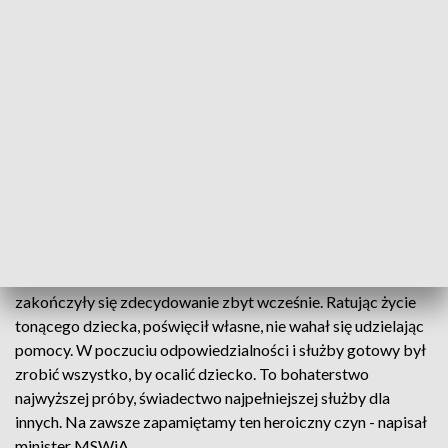
ministra spraw wewnętrznych i administracji złotą odznaką
"Zasłużony Policjant".
Po salwie honorowej uczestnicy uroczystości złożyli wieńce
oraz wiązanki. Po odegraniu przez sygnalistę melodii „Śpij
kolego” w imieniu Komendanta Stołecznego Policji
przekazano rodzinie zmarłego czapkę gabardynową.
pic.twitter.com/2N4ROcjfBP
— Policja Warszawa (@Policja_KSP)
August 25, 2020
- Życie i służba starszego sierżanta Marcina Szpyruka
zakończyły się zdecydowanie zbyt wcześnie. Ratując życie
tonącego dziecka, poświęcił własne, nie wahał się udzielając
pomocy. W poczuciu odpowiedzialności i służby gotowy był
zrobić wszystko, by ocalić dziecko. To bohaterstwo
najwyższej próby, świadectwo najpełniejszej służby dla
innych. Na zawsze zapamiętamy ten heroiczny czyn - napisał
minister MSWiA