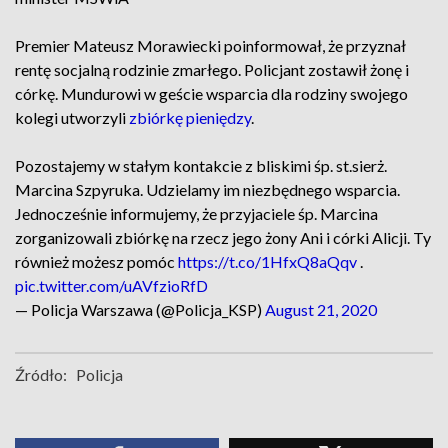
Premier Mateusz Morawiecki poinformował, że przyznał
rentę socjalną rodzinie zmarłego. Policjant zostawił żonę i
córkę. Mundurowi w geście wsparcia dla rodziny swojego
kolegi utworzyli
zbiórkę pieniędzy
.
Pozostajemy w stałym kontakcie z bliskimi śp. st.sierż.
Marcina Szpyruka. Udzielamy im niezbędnego wsparcia.
Jednocześnie informujemy, że przyjaciele śp. Marcina
zorganizowali zbiórkę na rzecz jego żony Ani i córki Alicji. Ty
również możesz pomóc
https://t.co/1HfxQ8aQqv
.
pic.twitter.com/uAVfzioRfD
— Policja Warszawa (@Policja_KSP)
August 21, 2020
Źródło:
Policja