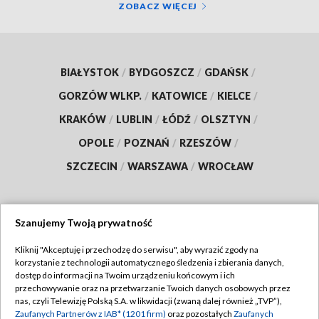
ZOBACZ WIĘCEJ
BIAŁYSTOK
/
BYDGOSZCZ
/
GDAŃSK
/
GORZÓW WLKP.
/
KATOWICE
/
KIELCE
/
KRAKÓW
/
LUBLIN
/
ŁÓDŹ
/
OLSZTYN
/
OPOLE
/
POZNAŃ
/
RZESZÓW
/
SZCZECIN
/
WARSZAWA
/
WROCŁAW
Szanujemy Twoją prywatność
Dołącz do nas:
Kliknij "Akceptuję i przechodzę do serwisu", aby wyrazić zgody na
korzystanie z technologii automatycznego śledzenia i zbierania danych,
TVP
dostęp do informacji na Twoim urządzeniu końcowym i ich
Abonament TVP
przechowywanie oraz na przetwarzanie Twoich danych osobowych przez
Regulamin TVP
nas, czyli Telewizję Polską S.A. w likwidacji (zwaną dalej również „TVP”),
Emisja w TVP
Polityka prywatności
Zaufanych Partnerów z IAB* (1201 firm)
oraz pozostałych
Zaufanych