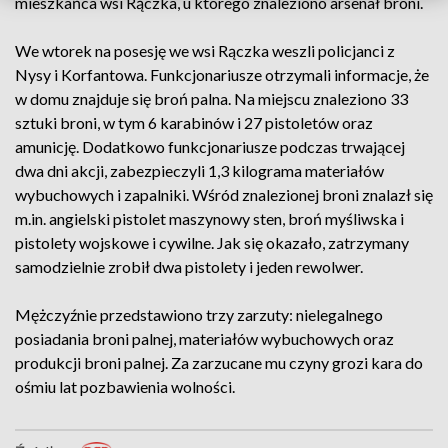
mieszkańca wsi Rączka, u którego znaleziono arsenał broni.
We wtorek na posesję we wsi Rączka weszli policjanci z
Nysy i Korfantowa. Funkcjonariusze otrzymali informacje, że
w domu znajduje się broń palna. Na miejscu znaleziono 33
sztuki broni, w tym 6 karabinów i 27 pistoletów oraz
amunicję. Dodatkowo funkcjonariusze podczas trwającej
dwa dni akcji, zabezpieczyli 1,3 kilograma materiałów
wybuchowych i zapalniki. Wśród znalezionej broni znalazł się
m.in. angielski pistolet maszynowy sten, broń myśliwska i
pistolety wojskowe i cywilne. Jak się okazało, zatrzymany
samodzielnie zrobił dwa pistolety i jeden rewolwer.
Mężczyźnie przedstawiono trzy zarzuty: nielegalnego
posiadania broni palnej, materiałów wybuchowych oraz
produkcji broni palnej. Za zarzucane mu czyny grozi kara do
ośmiu lat pozbawienia wolności.