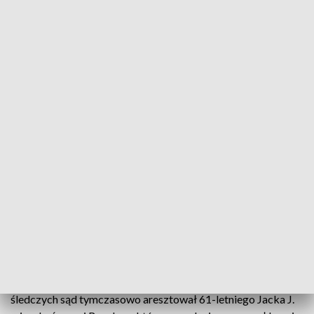
Dodatkowo funkcjonariusze podczas trwającej dwa dni akcji, zabezpieczyli 1,3
kilograma materiałów wybuchowych (fot. Opolska Policja)
Na wniosek prokuratury sąd zastosował areszt
tymczasowy wobec 61-letniego mieszkańca wsi
Rączka, u którego znaleziono 33 sztuki broni palnej i
blisko półtora kilograma materiałów wybuchowych
z zapalnikami.
Jak poinformował w czwartek rzecznik Prokuratury
Okręgowej w Opolu prokurator Stanisław Bar, na wniosek
śledczych sąd tymczasowo aresztował 61-letniego Jacka J.