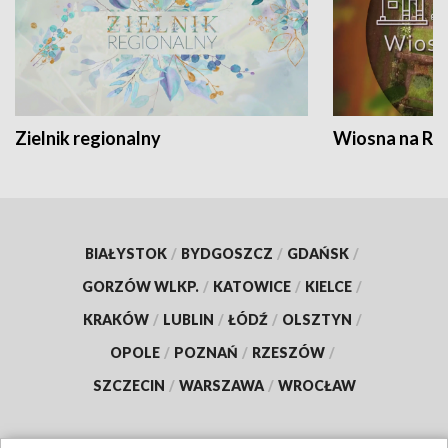
Zielnik regionalny
Wiosna na RO
BIAŁYSTOK
/
BYDGOSZCZ
/
GDAŃSK
/
GORZÓW WLKP.
/
KATOWICE
/
KIELCE
/
KRAKÓW
/
LUBLIN
/
ŁÓDŹ
/
OLSZTYN
/
OPOLE
/
POZNAŃ
/
RZESZÓW
/
SZCZECIN
/
WARSZAWA
/
WROCŁAW