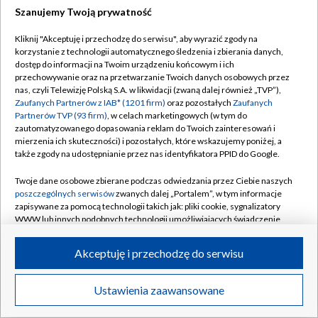
Szanujemy Twoją prywatność
Dołącz do nas:
Kliknij "Akceptuję i przechodzę do serwisu", aby wyrazić zgody na
korzystanie z technologii automatycznego śledzenia i zbierania danych,
TVP
dostęp do informacji na Twoim urządzeniu końcowym i ich
Abonament TVP
przechowywanie oraz na przetwarzanie Twoich danych osobowych przez
Regulamin TVP
nas, czyli Telewizję Polską S.A. w likwidacji (zwaną dalej również „TVP”),
Emisja w TVP
Zaufanych Partnerów z IAB* (1201 firm)
oraz pozostałych
Zaufanych
Polityka prywatności
Partnerów TVP (93 firm)
, w celach marketingowych (w tym do
Centrum informacji TVP
Moje zgody
zautomatyzowanego dopasowania reklam do Twoich zainteresowań i
mierzenia ich skuteczności) i pozostałych, które wskazujemy poniżej, a
Naziemna Telewizja Cyfrowa
Pomoc
także zgody na udostępnianie przez nas identyfikatora PPID do Google.
Sklep TVP
Biuro reklamy
Twoje dane osobowe zbierane podczas odwiedzania przez Ciebie naszych
Rada Programowa
poszczególnych serwisów
zwanych dalej „Portalem”, w tym informacje
Kontakt
zapisywane za pomocą technologii takich jak: pliki cookie, sygnalizatory
System NOS
WWW lub innych podobnych technologii umożliwiających świadczenie
dopasowanych i bezpiecznych usług, personalizację treści oraz reklam,
Informacje o nadawcy
Kanały
udostępnianie funkcji mediów społecznościowych oraz analizowanie
Akceptuję i przechodzę do serwisu
ruchu w Internecie.
Program dla prasy
©2026 Telewizja Polska S.A. w likwidacji
Biuro Reklamy
Twoje dane osobowe zbierane podczas odwiedzania przez Ciebie
Ustawienia zaawansowane
poszczególnych serwisów
na Portalu, takie jak adresy IP, identyfikatory
Ogłoszenie przetargowe
Twoich urządzeń końcowych i identyfikatory plików cookie, informacje o