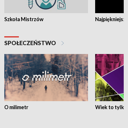
Szkoła Mistrzów
Najpiękniejsze
SPOŁECZEŃSTWO
O milimetr
Wiek to tylko 