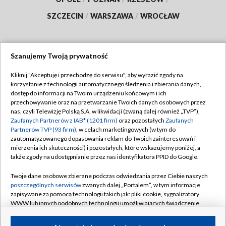
SZCZECIN
/
WARSZAWA
/
WROCŁAW
Szanujemy Twoją prywatność
Dołącz do nas:
Kliknij "Akceptuję i przechodzę do serwisu", aby wyrazić zgody na
korzystanie z technologii automatycznego śledzenia i zbierania danych,
TVP
dostęp do informacji na Twoim urządzeniu końcowym i ich
Abonament TVP
przechowywanie oraz na przetwarzanie Twoich danych osobowych przez
Regulamin TVP
nas, czyli Telewizję Polską S.A. w likwidacji (zwaną dalej również „TVP”),
Emisja w TVP
Polityka prywatności
Zaufanych Partnerów z IAB* (1201 firm)
oraz pozostałych
Zaufanych
Partnerów TVP (93 firm)
, w celach marketingowych (w tym do
Centrum informacji TVP
Moje zgody
zautomatyzowanego dopasowania reklam do Twoich zainteresowań i
mierzenia ich skuteczności) i pozostałych, które wskazujemy poniżej, a
Naziemna Telewizja Cyfrowa
Pomoc
także zgody na udostępnianie przez nas identyfikatora PPID do Google.
Sklep TVP
Biuro reklamy
Twoje dane osobowe zbierane podczas odwiedzania przez Ciebie naszych
Rada Programowa
Kontakt
poszczególnych serwisów
zwanych dalej „Portalem”, w tym informacje
zapisywane za pomocą technologii takich jak: pliki cookie, sygnalizatory
System NOS
WWW lub innych podobnych technologii umożliwiających świadczenie
dopasowanych i bezpiecznych usług, personalizację treści oraz reklam,
Informacje o nadawcy
Kanały
udostępnianie funkcji mediów społecznościowych oraz analizowanie