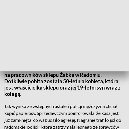
Nagranie trafiło już do radomskiej policji (fot. facebook)
W niedzielę wieczorem doszło do brutalnego ataku
na pracowników sklepu Żabka w Radomiu.
Dotkliwie pobita została 50-letnia kobieta, która
jest właścicielką sklepu oraz jej 19-letni syn wraz z
kolegą.
Jak wynika ze wstępnych ustaleń policji mężczyzna chciał
kupić papierosy. Sprzedawczyni poinforowała, że kasa jest
już zamknięta, co wzbudziło agresję. Nagranie trafiło już do
radomskiej policji, która zatrzymała jednego ze sprawców