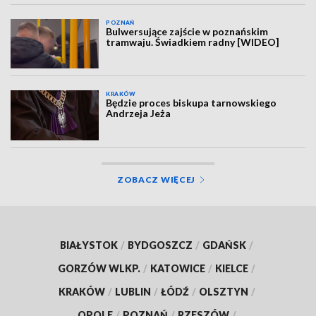
POZNAŃ
Bulwersujące zajście w poznańskim
tramwaju. Świadkiem radny [WIDEO]
KRAKÓW
Będzie proces biskupa tarnowskiego
Andrzeja Jeża
ZOBACZ WIĘCEJ
BIAŁYSTOK
/
BYDGOSZCZ
/
GDAŃSK
/
GORZÓW WLKP.
/
KATOWICE
/
KIELCE
/
KRAKÓW
/
LUBLIN
/
ŁÓDŹ
/
OLSZTYN
/
OPOLE
/
POZNAŃ
/
RZESZÓW
/