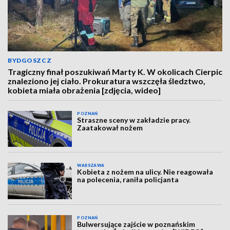
BYDGOSZCZ
Tragiczny finał poszukiwań Marty K. W okolicach Cierpic
znaleziono jej ciało. Prokuratura wszczęła śledztwo,
kobieta miała obrażenia [zdjęcia, wideo]
POZNAŃ
Straszne sceny w zakładzie pracy.
Zaatakował nożem
WARSZAWA
Kobieta z nożem na ulicy. Nie reagowała
na polecenia, raniła policjanta
POZNAŃ
Bulwersujące zajście w poznańskim