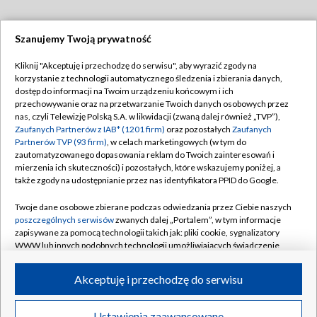
Szanujemy Twoją prywatność
Dołącz do nas:
Kliknij "Akceptuję i przechodzę do serwisu", aby wyrazić zgody na
korzystanie z technologii automatycznego śledzenia i zbierania danych,
TVP
dostęp do informacji na Twoim urządzeniu końcowym i ich
Abonament TVP
przechowywanie oraz na przetwarzanie Twoich danych osobowych przez
Regulamin TVP
nas, czyli Telewizję Polską S.A. w likwidacji (zwaną dalej również „TVP”),
Emisja w TVP
Polityka prywatności
Zaufanych Partnerów z IAB* (1201 firm)
oraz pozostałych
Zaufanych
Partnerów TVP (93 firm)
, w celach marketingowych (w tym do
Centrum informacji TVP
Moje zgody
zautomatyzowanego dopasowania reklam do Twoich zainteresowań i
mierzenia ich skuteczności) i pozostałych, które wskazujemy poniżej, a
Naziemna Telewizja Cyfrowa
Pomoc
także zgody na udostępnianie przez nas identyfikatora PPID do Google.
Sklep TVP
Biuro reklamy
Twoje dane osobowe zbierane podczas odwiedzania przez Ciebie naszych
Rada Programowa
Kontakt
poszczególnych serwisów
zwanych dalej „Portalem”, w tym informacje
zapisywane za pomocą technologii takich jak: pliki cookie, sygnalizatory
System NOS
WWW lub innych podobnych technologii umożliwiających świadczenie
dopasowanych i bezpiecznych usług, personalizację treści oraz reklam,
Informacje o nadawcy
Kanały
udostępnianie funkcji mediów społecznościowych oraz analizowanie
Akceptuję i przechodzę do serwisu
ruchu w Internecie.
Program dla prasy
©2026 Telewizja Polska S.A. w likwidacji
Biuro Reklamy
Twoje dane osobowe zbierane podczas odwiedzania przez Ciebie
Ustawienia zaawansowane