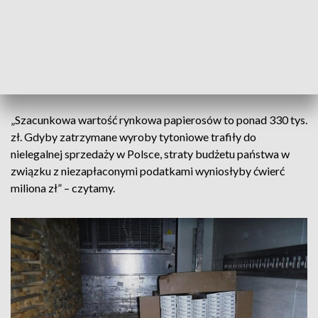
urządzeniem RTG okazało się, że poza deskami w naczepie
ukryte są również kartonowe pudła wypełnione papierosami”
– poinformowała w komunikacie KAS.
Jak przekazano, KAS zabezpieczyła 24 tys. paczek
papierosów bez polskich znaków akcyzy.
„Szacunkowa wartość rynkowa papierosów to ponad 330 tys.
zł. Gdyby zatrzymane wyroby tytoniowe trafiły do
nielegalnej sprzedaży w Polsce, straty budżetu państwa w
związku z niezapłaconymi podatkami wyniosłyby ćwierć
miliona zł” – czytamy.