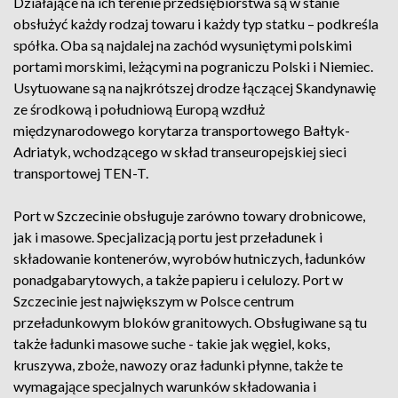
Działające na ich terenie przedsiębiorstwa są w stanie
obsłużyć każdy rodzaj towaru i każdy typ statku – podkreśla
spółka. Oba są najdalej na zachód wysuniętymi polskimi
portami morskimi, leżącymi na pograniczu Polski i Niemiec.
Usytuowane są na najkrótszej drodze łączącej Skandynawię
ze środkową i południową Europą wzdłuż
międzynarodowego korytarza transportowego Bałtyk-
Adriatyk, wchodzącego w skład transeuropejskiej sieci
transportowej TEN-T.
Port w Szczecinie obsługuje zarówno towary drobnicowe,
jak i masowe. Specjalizacją portu jest przeładunek i
składowanie kontenerów, wyrobów hutniczych, ładunków
ponadgabarytowych, a także papieru i celulozy. Port w
Szczecinie jest największym w Polsce centrum
przeładunkowym bloków granitowych. Obsługiwane są tu
także ładunki masowe suche - takie jak węgiel, koks,
kruszywa, zboże, nawozy oraz ładunki płynne, także te
wymagające specjalnych warunków składowania i