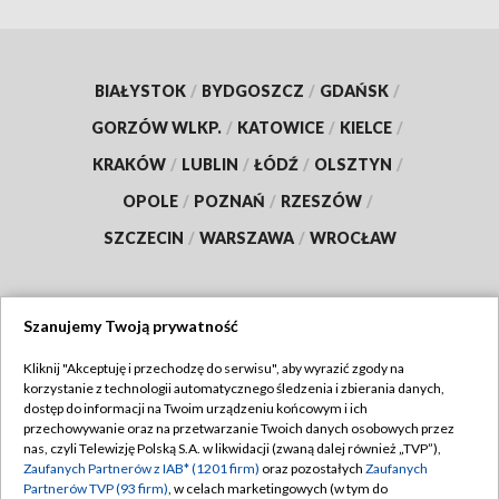
BIAŁYSTOK
/
BYDGOSZCZ
/
GDAŃSK
/
GORZÓW WLKP.
/
KATOWICE
/
KIELCE
/
KRAKÓW
/
LUBLIN
/
ŁÓDŹ
/
OLSZTYN
/
OPOLE
/
POZNAŃ
/
RZESZÓW
/
SZCZECIN
/
WARSZAWA
/
WROCŁAW
Szanujemy Twoją prywatność
Dołącz do nas:
Kliknij "Akceptuję i przechodzę do serwisu", aby wyrazić zgody na
korzystanie z technologii automatycznego śledzenia i zbierania danych,
TVP
dostęp do informacji na Twoim urządzeniu końcowym i ich
Abonament TVP
przechowywanie oraz na przetwarzanie Twoich danych osobowych przez
Regulamin TVP
nas, czyli Telewizję Polską S.A. w likwidacji (zwaną dalej również „TVP”),
Emisja w TVP
Zaufanych Partnerów z IAB* (1201 firm)
Polityka prywatności
oraz pozostałych
Zaufanych
Partnerów TVP (93 firm)
, w celach marketingowych (w tym do