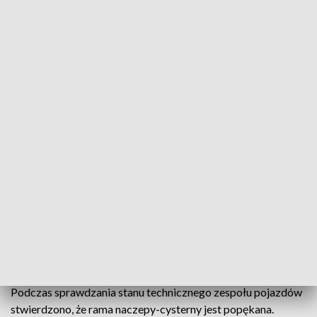
23 tony niebezpiecznych odpadów
Ciężarówkę przewożącą z Niemiec do Polski blisko
23 tony odpadów niebezpiecznych zatrzymał do
kontroli drogowej patrol lubuskiej Inspekcji
Transportu Drogowego na autostradzie A2, 23
września. W kontroli uczestniczyli też inspektorzy
ruchu z oddziału Żandarmerii Wojskowej w Żaganiu,
których szkolili inspektorzy ITD.
Podczas sprawdzania stanu technicznego zespołu pojazdów
stwierdzono, że rama naczepy-cysterny jest popękana.