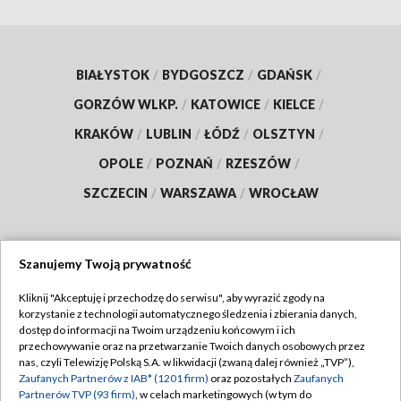
BIAŁYSTOK
/
BYDGOSZCZ
/
GDAŃSK
/
GORZÓW WLKP.
/
KATOWICE
/
KIELCE
/
KRAKÓW
/
LUBLIN
/
ŁÓDŹ
/
OLSZTYN
/
OPOLE
/
POZNAŃ
/
RZESZÓW
/
SZCZECIN
/
WARSZAWA
/
WROCŁAW
Szanujemy Twoją prywatność
Dołącz do nas:
Kliknij "Akceptuję i przechodzę do serwisu", aby wyrazić zgody na
korzystanie z technologii automatycznego śledzenia i zbierania danych,
TVP
dostęp do informacji na Twoim urządzeniu końcowym i ich
Abonament TVP
przechowywanie oraz na przetwarzanie Twoich danych osobowych przez
Regulamin TVP
nas, czyli Telewizję Polską S.A. w likwidacji (zwaną dalej również „TVP”),
Emisja w TVP
Polityka prywatności
Zaufanych Partnerów z IAB* (1201 firm)
oraz pozostałych
Zaufanych
Partnerów TVP (93 firm)
, w celach marketingowych (w tym do