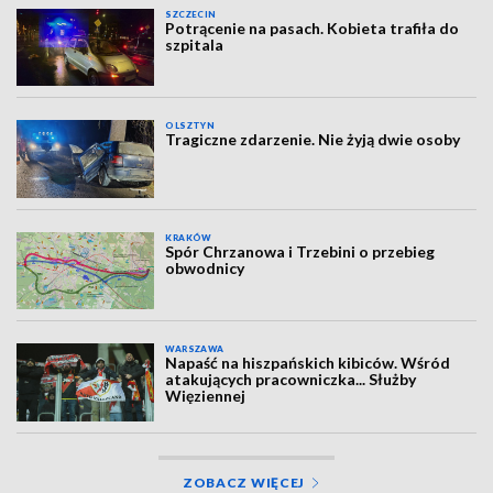
SZCZECIN
Potrącenie na pasach. Kobieta trafiła do
szpitala
OLSZTYN
Tragiczne zdarzenie. Nie żyją dwie osoby
KRAKÓW
Spór Chrzanowa i Trzebini o przebieg
obwodnicy
WARSZAWA
Napaść na hiszpańskich kibiców. Wśród
atakujących pracowniczka... Służby
Więziennej
ZOBACZ WIĘCEJ