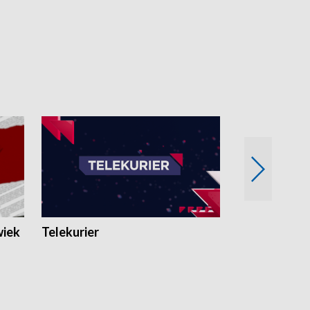
wiek
Telekurier
Kryminalna 