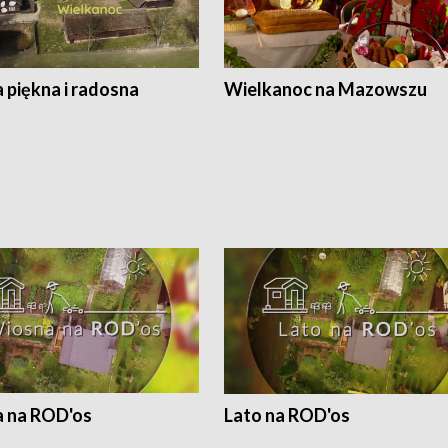
 piękna i radosna
Wielkanoc na Mazowszu
 na ROD'os
Lato na ROD'os