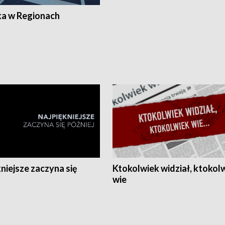
ka w Regionach
niejsze zaczyna się
Ktokolwiek widział, ktokol
wie