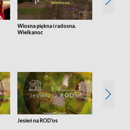
Wiosna piękna i radosna.
Gwiazdy od 
Wielkanoc
gwiazdki
Jesień na ROD'os
Dlaczego kr