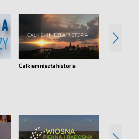
Całkiem niezła historia
Sanatoria