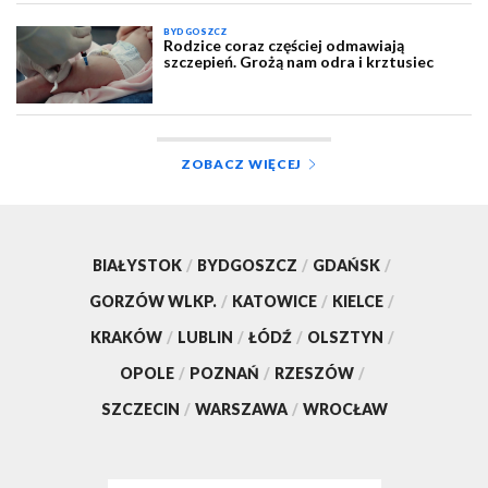
BYDGOSZCZ
Rodzice coraz częściej odmawiają
szczepień. Grożą nam odra i krztusiec
ZOBACZ WIĘCEJ
BIAŁYSTOK
/
BYDGOSZCZ
/
GDAŃSK
/
GORZÓW WLKP.
/
KATOWICE
/
KIELCE
/
KRAKÓW
/
LUBLIN
/
ŁÓDŹ
/
OLSZTYN
/
OPOLE
/
POZNAŃ
/
RZESZÓW
/
SZCZECIN
/
WARSZAWA
/
WROCŁAW