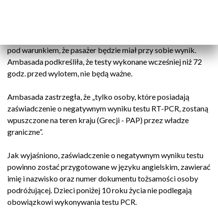
Chopina w Warszawie.
Jak czytamy na profilu ambasady, testy na koronawirusa
mogą zostać wykonane nawet kilka godzin przed wylotem,
pod warunkiem, że pasażer będzie miał przy sobie wynik.
Ambasada podkreśliła, że testy wykonane wcześniej niż 72
godz. przed wylotem, nie będą ważne.
Ambasada zastrzegła, że „tylko osoby, które posiadają
zaświadczenie o negatywnym wyniku testu RT-PCR, zostaną
wpuszczone na teren kraju (Grecji - PAP) przez władze
graniczne”.
Jak wyjaśniono, zaświadczenie o negatywnym wyniku testu
powinno zostać przygotowane w języku angielskim, zawierać
imię i nazwisko oraz numer dokumentu tożsamości osoby
podróżującej. Dzieci poniżej 10 roku życia nie podlegają
obowiązkowi wykonywania testu PCR.