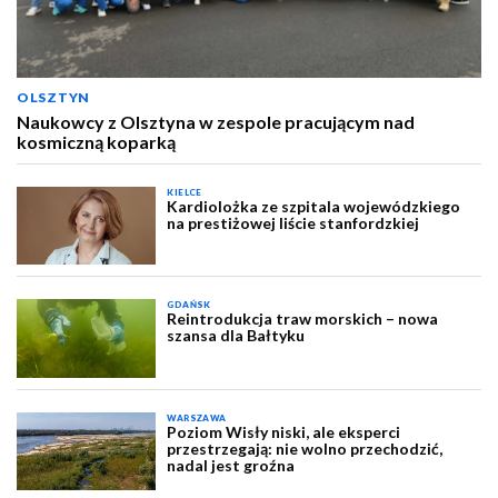
OLSZTYN
Naukowcy z Olsztyna w zespole pracującym nad
kosmiczną koparką
KIELCE
Kardiolożka ze szpitala wojewódzkiego
na prestiżowej liście stanfordzkiej
GDAŃSK
Reintrodukcja traw morskich – nowa
szansa dla Bałtyku
WARSZAWA
Poziom Wisły niski, ale eksperci
przestrzegają: nie wolno przechodzić,
nadal jest groźna