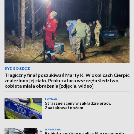
BYDGOSZCZ
Tragiczny finał poszukiwań Marty K. W okolicach Cierpic
znaleziono jej ciało. Prokuratura wszczęła śledztwo,
kobieta miała obrażenia [zdjęcia, wideo]
POZNAŃ
Straszne sceny w zakładzie pracy.
Zaatakował nożem
WARSZAWA
Kobieta z nożem na ulicy. Nie reagowała