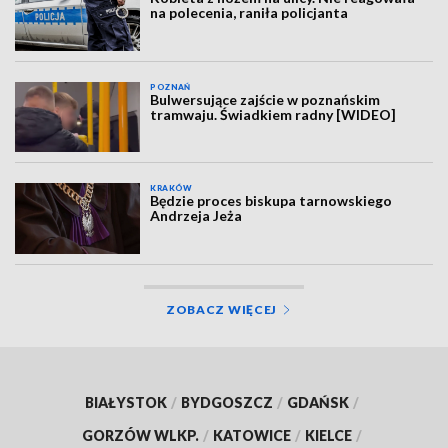
na polecenia, raniła policjanta
POZNAŃ
Bulwersujące zajście w poznańskim
tramwaju. Świadkiem radny [WIDEO]
KRAKÓW
Będzie proces biskupa tarnowskiego
Andrzeja Jeża
ZOBACZ WIĘCEJ
BIAŁYSTOK
/
BYDGOSZCZ
/
GDAŃSK
/
GORZÓW WLKP.
/
KATOWICE
/
KIELCE
/