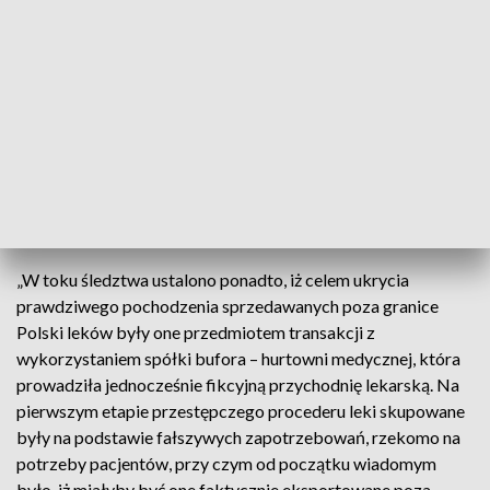
spółki, członkowie obecnego zarządu oraz byli i obecni
pracownicy. Wskazany podmiot był jednym z ogniw tzw.
odwróconego łańcucha dystrybucji leków, przez który
końcowo sprzedawano poza granice Polski leki nielegalnie
skupione z aptek z terenu całego kraju” – poinformowano w
komunikacie.
CBA podało, że 6,5 mln zł to wartość leków kupionych i
sprzedanych za granicę od grudnia 2017 r. do lutego 2018 r.
„W toku śledztwa ustalono ponadto, iż celem ukrycia
prawdziwego pochodzenia sprzedawanych poza granice
Polski leków były one przedmiotem transakcji z
wykorzystaniem spółki bufora – hurtowni medycznej, która
prowadziła jednocześnie fikcyjną przychodnię lekarską. Na
pierwszym etapie przestępczego procederu leki skupowane
były na podstawie fałszywych zapotrzebowań, rzekomo na
potrzeby pacjentów, przy czym od początku wiadomym
było, iż miałyby być one faktycznie eksportowane poza