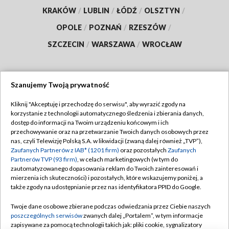
KRAKÓW
/
LUBLIN
/
ŁÓDŹ
/
OLSZTYN
/
OPOLE
/
POZNAŃ
/
RZESZÓW
/
SZCZECIN
/
WARSZAWA
/
WROCŁAW
Szanujemy Twoją prywatność
Dołącz do nas:
Kliknij "Akceptuję i przechodzę do serwisu", aby wyrazić zgody na
korzystanie z technologii automatycznego śledzenia i zbierania danych,
TVP
dostęp do informacji na Twoim urządzeniu końcowym i ich
Abonament TVP
przechowywanie oraz na przetwarzanie Twoich danych osobowych przez
Regulamin TVP
nas, czyli Telewizję Polską S.A. w likwidacji (zwaną dalej również „TVP”),
Emisja w TVP
Polityka prywatności
Zaufanych Partnerów z IAB* (1201 firm)
oraz pozostałych
Zaufanych
Partnerów TVP (93 firm)
, w celach marketingowych (w tym do
Centrum informacji TVP
Moje zgody
zautomatyzowanego dopasowania reklam do Twoich zainteresowań i
mierzenia ich skuteczności) i pozostałych, które wskazujemy poniżej, a
Naziemna Telewizja Cyfrowa
Pomoc
także zgody na udostępnianie przez nas identyfikatora PPID do Google.
Sklep TVP
Biuro reklamy
Twoje dane osobowe zbierane podczas odwiedzania przez Ciebie naszych
Rada Programowa
Kontakt
poszczególnych serwisów
zwanych dalej „Portalem”, w tym informacje
zapisywane za pomocą technologii takich jak: pliki cookie, sygnalizatory