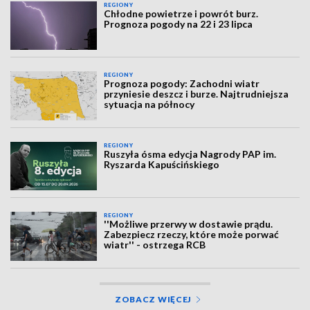
REGIONY
Chłodne powietrze i powrót burz.
Prognoza pogody na 22 i 23 lipca
REGIONY
Prognoza pogody: Zachodni wiatr
przyniesie deszcz i burze. Najtrudniejsza
sytuacja na północy
REGIONY
Ruszyła ósma edycja Nagrody PAP im.
Ryszarda Kapuścińskiego
REGIONY
''Możliwe przerwy w dostawie prądu.
Zabezpiecz rzeczy, które może porwać
wiatr'' - ostrzega RCB
ZOBACZ WIĘCEJ