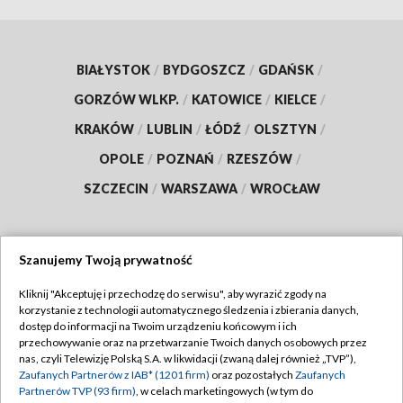
BIAŁYSTOK
/
BYDGOSZCZ
/
GDAŃSK
/
GORZÓW WLKP.
/
KATOWICE
/
KIELCE
/
KRAKÓW
/
LUBLIN
/
ŁÓDŹ
/
OLSZTYN
/
OPOLE
/
POZNAŃ
/
RZESZÓW
/
SZCZECIN
/
WARSZAWA
/
WROCŁAW
Szanujemy Twoją prywatność
Dołącz do nas:
Kliknij "Akceptuję i przechodzę do serwisu", aby wyrazić zgody na
korzystanie z technologii automatycznego śledzenia i zbierania danych,
TVP
dostęp do informacji na Twoim urządzeniu końcowym i ich
Abonament TVP
przechowywanie oraz na przetwarzanie Twoich danych osobowych przez
Regulamin TVP
nas, czyli Telewizję Polską S.A. w likwidacji (zwaną dalej również „TVP”),
Emisja w TVP
Polityka prywatności
Zaufanych Partnerów z IAB* (1201 firm)
oraz pozostałych
Zaufanych
Partnerów TVP (93 firm)
, w celach marketingowych (w tym do
Centrum informacji TVP