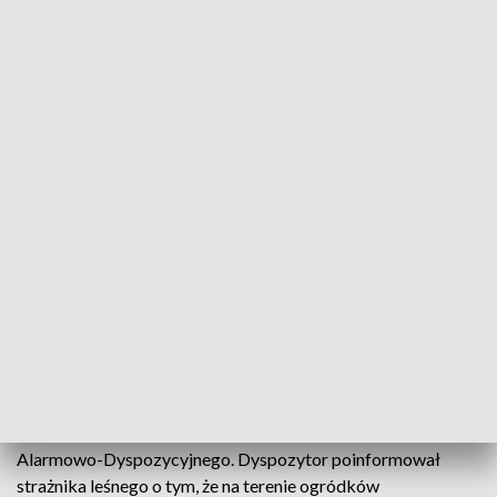
Zwierzę zaplątane w stalową linkę (fot. Lasy Państwowe)
W dość nietypowym miejscu interweniowali
strażnicy leśni ze szczecineckiego Nadleśnictwa
Białogard. Na terenie ogródków działkowych, w
drucianą pułapkę, zaplątał się wilk.
Wilk we wnykach, to widok przykry. Niestety, taka sytuacja
miała miejsce kilka dni temu na terenie leśnictwa Gąsków.
Informacja o wilku dotarła do strażnika leśnego z Punktu
Alarmowo-Dyspozycyjnego. Dyspozytor poinformował
strażnika leśnego o tym, że na terenie ogródków