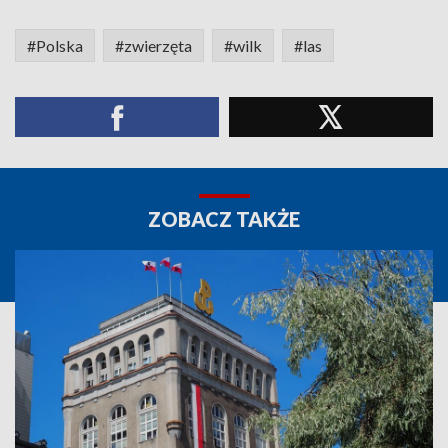
#Polska
#zwierzęta
#wilk
#las
ZOBACZ TAKŻE