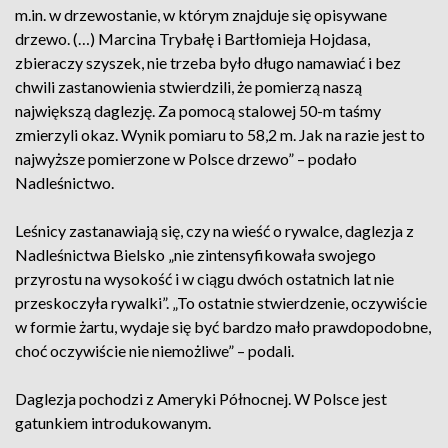
m.in. w drzewostanie, w którym znajduje się opisywane
drzewo. (…) Marcina Trybałę i Bartłomieja Hojdasa,
zbieraczy szyszek, nie trzeba było długo namawiać i bez
chwili zastanowienia stwierdzili, że pomierzą naszą
największą daglezję. Za pomocą stalowej 50-m taśmy
zmierzyli okaz. Wynik pomiaru to 58,2 m. Jak na razie jest to
najwyższe pomierzone w Polsce drzewo” – podało
Nadleśnictwo.
Leśnicy zastanawiają się, czy na wieść o rywalce, daglezja z
Nadleśnictwa Bielsko „nie zintensyfikowała swojego
przyrostu na wysokość i w ciągu dwóch ostatnich lat nie
przeskoczyła rywalki”. „To ostatnie stwierdzenie, oczywiście
w formie żartu, wydaje się być bardzo mało prawdopodobne,
choć oczywiście nie niemożliwe” – podali.
Daglezja pochodzi z Ameryki Północnej. W Polsce jest
gatunkiem introdukowanym.