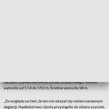
Urządzania Lasu i Geodezji Leśnej Łukasz Tram.
„Przy okazji inwentaryzacji drogowej w Nadleśnictwie
Ujsoły udało mi się odkryć (…) piękny okaz daglezji zielonej.
Jest to prawdopodobnie najwyższe drzewo, jakie rośnie w
Polsce. (…) Do namierzenia jej wykorzystałem dane lidarowe
od niedawna udostępnione bezpłatnie na geoportalu.
Wykonałem analizy dla drzewostanu, w którym rośnie ten
okaz, a także dla tego w Nadleśnictwie Bielsko. Już same
wyniki analiz wykazały, że drzewo z Nadleśnictwa Ujsoły jest
prawdopodobnie wyższe” – podał na swoim profilu
facebookowym Tram.
Później wykonał on kilkanaście pomiarów wspólnie z Janem
Lachem. Używali wysokościomierza laserowego. Wyniki
wynosiły od 57,4 do 59,2 m. Średnia wynosiła 58 m.
„Ze względu na fakt, że ten rok okazał się rokiem nasiennym
daglezji, Nadleśnictwo Ujsoły przystąpiło do zbioru szyszek,