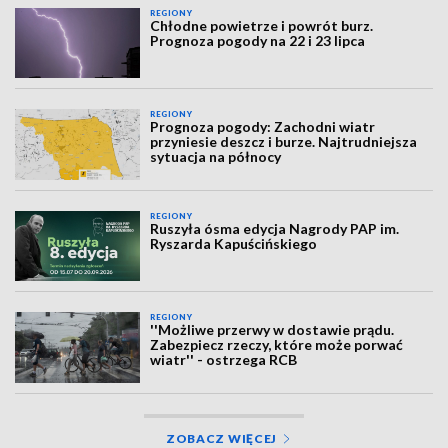
REGIONY
Chłodne powietrze i powrót burz.
Prognoza pogody na 22 i 23 lipca
REGIONY
Prognoza pogody: Zachodni wiatr
przyniesie deszcz i burze. Najtrudniejsza
sytuacja na północy
REGIONY
Ruszyła ósma edycja Nagrody PAP im.
Ryszarda Kapuścińskiego
REGIONY
''Możliwe przerwy w dostawie prądu.
Zabezpiecz rzeczy, które może porwać
wiatr'' - ostrzega RCB
ZOBACZ WIĘCEJ