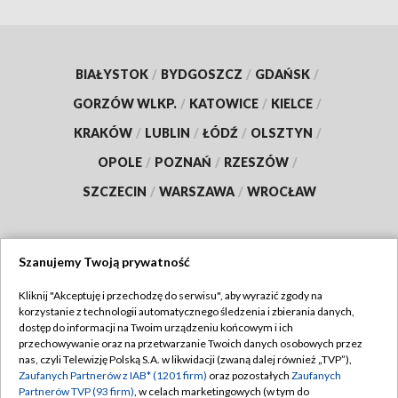
BIAŁYSTOK
/
BYDGOSZCZ
/
GDAŃSK
/
GORZÓW WLKP.
/
KATOWICE
/
KIELCE
/
KRAKÓW
/
LUBLIN
/
ŁÓDŹ
/
OLSZTYN
/
OPOLE
/
POZNAŃ
/
RZESZÓW
/
SZCZECIN
/
WARSZAWA
/
WROCŁAW
Szanujemy Twoją prywatność
Dołącz do nas:
Kliknij "Akceptuję i przechodzę do serwisu", aby wyrazić zgody na
korzystanie z technologii automatycznego śledzenia i zbierania danych,
TVP
dostęp do informacji na Twoim urządzeniu końcowym i ich
Abonament TVP
przechowywanie oraz na przetwarzanie Twoich danych osobowych przez
Regulamin TVP
nas, czyli Telewizję Polską S.A. w likwidacji (zwaną dalej również „TVP”),
Emisja w TVP
Polityka prywatności
Zaufanych Partnerów z IAB* (1201 firm)
oraz pozostałych
Zaufanych
Partnerów TVP (93 firm)
, w celach marketingowych (w tym do