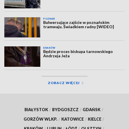
POZNAŃ
Bulwersujące zajście w poznańskim
tramwaju. Świadkiem radny [WIDEO]
KRAKÓW
Będzie proces biskupa tarnowskiego
Andrzeja Jeża
ZOBACZ WIĘCEJ
BIAŁYSTOK
/
BYDGOSZCZ
/
GDAŃSK
/
GORZÓW WLKP.
/
KATOWICE
/
KIELCE
/
KRAKÓW
/
LUBLIN
/
ŁÓDŹ
/
OLSZTYN
/