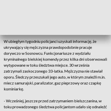
Policjanci, dzięki intensywnie prowadzonemu śledztwu, trafili
na trop podejrzewanego o rozbój mężczyzny. Miał nim być
33-letni mieszkaniec Bielska-Białej - powiedział Szybiak.
Wpadł w Sosnowcu
W ubiegłym tygodniu policjanci uzyskali informację, że
ukrywający się mężczyzna prawdopodobnie pracuje
dorywczo w Sosnowcu. Funkcjonariusze z wydziału
kryminalnego bielskiej komendy przez kilka dni obserwowali
wytypowane w toku śledztwa miejsce. 30 września
zatrzymali zaskoczonego 33-latka. Mężczyzna nie stawiał
oporu. Śledczy przeszukali jego auto, w którym znaleźli m.in.
miecz samurajski, paralizator, gaz pieprzowy oraz czapkę
kominiarkę.
- Wcześniej, jeszcze przed zatrzymaniem bielszczanina, w
toku prowadzonego śledztwa policjantom udało się odnaleźć