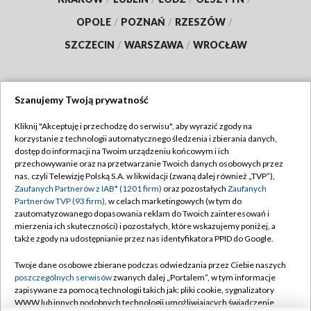
OPOLE
/
POZNAŃ
/
RZESZÓW
/
SZCZECIN
/
WARSZAWA
/
WROCŁAW
Szanujemy Twoją prywatność
Dołącz do nas:
Kliknij "Akceptuję i przechodzę do serwisu", aby wyrazić zgody na
korzystanie z technologii automatycznego śledzenia i zbierania danych,
TVP
dostęp do informacji na Twoim urządzeniu końcowym i ich
Abonament TVP
przechowywanie oraz na przetwarzanie Twoich danych osobowych przez
Regulamin TVP
nas, czyli Telewizję Polską S.A. w likwidacji (zwaną dalej również „TVP”),
Emisja w TVP
Polityka prywatności
Zaufanych Partnerów z IAB* (1201 firm)
oraz pozostałych
Zaufanych
Partnerów TVP (93 firm)
, w celach marketingowych (w tym do
Centrum informacji TVP
Moje zgody
zautomatyzowanego dopasowania reklam do Twoich zainteresowań i
mierzenia ich skuteczności) i pozostałych, które wskazujemy poniżej, a
Naziemna Telewizja Cyfrowa
Pomoc
także zgody na udostępnianie przez nas identyfikatora PPID do Google.
Sklep TVP
Biuro reklamy
Twoje dane osobowe zbierane podczas odwiedzania przez Ciebie naszych
Rada Programowa
Kontakt
poszczególnych serwisów
zwanych dalej „Portalem”, w tym informacje
zapisywane za pomocą technologii takich jak: pliki cookie, sygnalizatory
System NOS
WWW lub innych podobnych technologii umożliwiających świadczenie