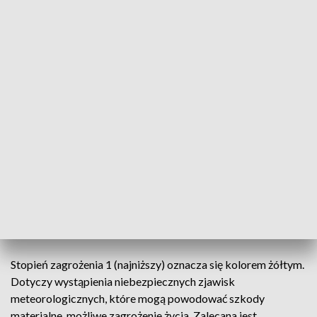
Dziś po południu i wieczorem
@IMGWmeteo
prognozuje
burze z gradem w centralnej i wschodniej Polsce.
Pamiętajcie o zasadach bezpieczeństwa:
👉unikaj otwartych przestrzeni,
👉zabezpiecz drzwi i okna oraz przedmioty na balkonie i
parapecie.
#pogoda
#burza
#grad
pic.twitter.com/8l3EZ2olJz
— Rządowe Centrum Bezpieczeństwa (@RCB_RP)
October
5, 2020
Co oznacza ostrzeżenie?
Stopień zagrożenia 1 (najniższy) oznacza się kolorem żółtym.
Dotyczy wystąpienia niebezpiecznych zjawisk
meteorologicznych, które mogą powodować szkody
materialne, możliwe zagrożenie życia. Zalecana jest