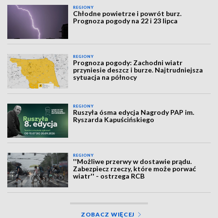
REGIONY
Chłodne powietrze i powrót burz.
Prognoza pogody na 22 i 23 lipca
REGIONY
Prognoza pogody: Zachodni wiatr
przyniesie deszcz i burze. Najtrudniejsza
sytuacja na północy
REGIONY
Ruszyła ósma edycja Nagrody PAP im.
Ryszarda Kapuścińskiego
REGIONY
''Możliwe przerwy w dostawie prądu.
Zabezpiecz rzeczy, które może porwać
wiatr'' - ostrzega RCB
ZOBACZ WIĘCEJ