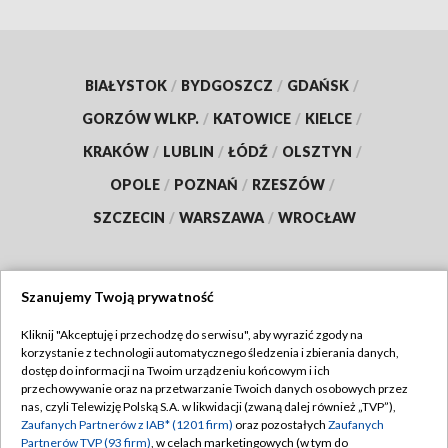
BIAŁYSTOK
/
BYDGOSZCZ
/
GDAŃSK
/
GORZÓW WLKP.
/
KATOWICE
/
KIELCE
/
KRAKÓW
/
LUBLIN
/
ŁÓDŹ
/
OLSZTYN
/
OPOLE
/
POZNAŃ
/
RZESZÓW
/
SZCZECIN
/
WARSZAWA
/
WROCŁAW
Szanujemy Twoją prywatność
Dołącz do nas:
Kliknij "Akceptuję i przechodzę do serwisu", aby wyrazić zgody na
korzystanie z technologii automatycznego śledzenia i zbierania danych,
TVP
dostęp do informacji na Twoim urządzeniu końcowym i ich
Abonament TVP
przechowywanie oraz na przetwarzanie Twoich danych osobowych przez
Regulamin TVP
nas, czyli Telewizję Polską S.A. w likwidacji (zwaną dalej również „TVP”),
Emisja w TVP
Polityka prywatności
Zaufanych Partnerów z IAB* (1201 firm)
oraz pozostałych
Zaufanych
Partnerów TVP (93 firm)
, w celach marketingowych (w tym do