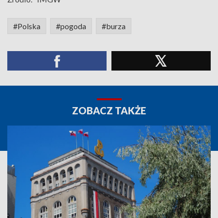
#Polska
#pogoda
#burza
ZOBACZ TAKŻE