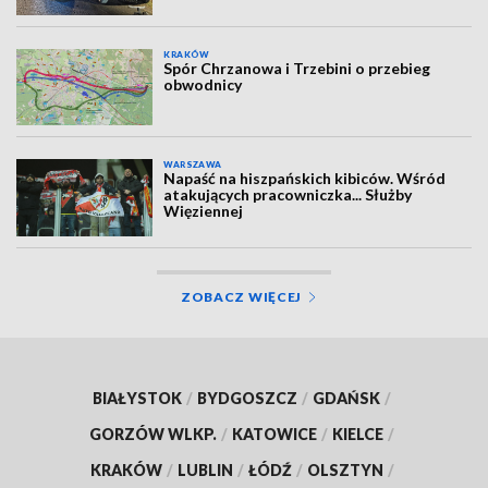
KRAKÓW
Spór Chrzanowa i Trzebini o przebieg
obwodnicy
WARSZAWA
Napaść na hiszpańskich kibiców. Wśród
atakujących pracowniczka... Służby
Więziennej
ZOBACZ WIĘCEJ
BIAŁYSTOK
/
BYDGOSZCZ
/
GDAŃSK
/
GORZÓW WLKP.
/
KATOWICE
/
KIELCE
/
KRAKÓW
/
LUBLIN
/
ŁÓDŹ
/
OLSZTYN
/