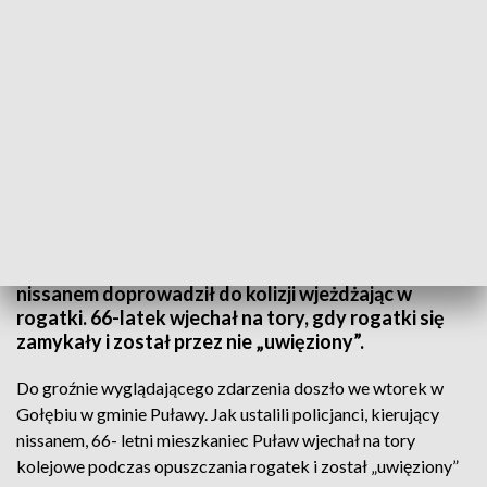
Wjechał na tory kolejowe podczas opuszczania rogatek i został „uwięziony”
(fot. Policja Lubelska)
Na przejeździe kolejowym w Gołębiu kierujący
nissanem doprowadził do kolizji wjeżdżając w
rogatki. 66-latek wjechał na tory, gdy rogatki się
zamykały i został przez nie „uwięziony”.
Do groźnie wyglądającego zdarzenia doszło we wtorek w
Gołębiu w gminie Puławy. Jak ustalili policjanci, kierujący
nissanem, 66- letni mieszkaniec Puław wjechał na tory
kolejowe podczas opuszczania rogatek i został „uwięziony”