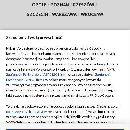
OPOLE
/
POZNAŃ
/
RZESZÓW
/
SZCZECIN
/
WARSZAWA
/
WROCŁAW
Szanujemy Twoją prywatność
Dołącz do nas:
Kliknij "Akceptuję i przechodzę do serwisu", aby wyrazić zgody na
korzystanie z technologii automatycznego śledzenia i zbierania danych,
TVP
dostęp do informacji na Twoim urządzeniu końcowym i ich
Abonament TVP
przechowywanie oraz na przetwarzanie Twoich danych osobowych przez
Regulamin TVP
nas, czyli Telewizję Polską S.A. w likwidacji (zwaną dalej również „TVP”),
Emisja w TVP
Polityka prywatności
Zaufanych Partnerów z IAB* (1201 firm)
oraz pozostałych
Zaufanych
Partnerów TVP (93 firm)
, w celach marketingowych (w tym do
Centrum informacji TVP
Moje zgody
zautomatyzowanego dopasowania reklam do Twoich zainteresowań i
mierzenia ich skuteczności) i pozostałych, które wskazujemy poniżej, a
Naziemna Telewizja Cyfrowa
Pomoc
także zgody na udostępnianie przez nas identyfikatora PPID do Google.
Sklep TVP
Biuro reklamy
Twoje dane osobowe zbierane podczas odwiedzania przez Ciebie naszych
Rada Programowa
Kontakt
poszczególnych serwisów
zwanych dalej „Portalem”, w tym informacje
zapisywane za pomocą technologii takich jak: pliki cookie, sygnalizatory
System NOS
WWW lub innych podobnych technologii umożliwiających świadczenie
dopasowanych i bezpiecznych usług, personalizację treści oraz reklam,
Informacje o nadawcy