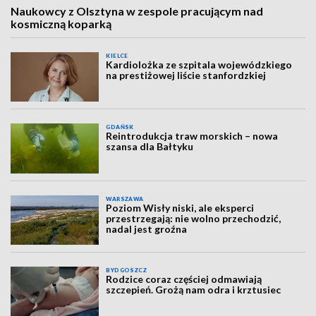
Naukowcy z Olsztyna w zespole pracującym nad
kosmiczną koparką
KIELCE
Kardiolożka ze szpitala wojewódzkiego
na prestiżowej liście stanfordzkiej
GDAŃSK
Reintrodukcja traw morskich – nowa
szansa dla Bałtyku
WARSZAWA
Poziom Wisły niski, ale eksperci
przestrzegają: nie wolno przechodzić,
nadal jest groźna
BYDGOSZCZ
Rodzice coraz częściej odmawiają
szczepień. Grożą nam odra i krztusiec