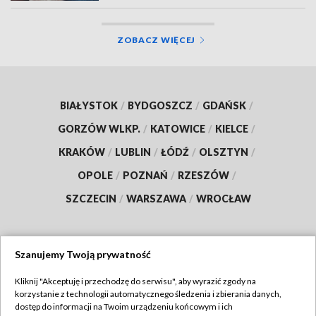
ZOBACZ WIĘCEJ
BIAŁYSTOK
/
BYDGOSZCZ
/
GDAŃSK
/
GORZÓW WLKP.
/
KATOWICE
/
KIELCE
/
KRAKÓW
/
LUBLIN
/
ŁÓDŹ
/
OLSZTYN
/
OPOLE
/
POZNAŃ
/
RZESZÓW
/
SZCZECIN
/
WARSZAWA
/
WROCŁAW
Szanujemy Twoją prywatność
Dołącz do nas:
Kliknij "Akceptuję i przechodzę do serwisu", aby wyrazić zgody na
korzystanie z technologii automatycznego śledzenia i zbierania danych,
TVP
dostęp do informacji na Twoim urządzeniu końcowym i ich