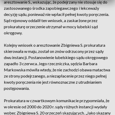
aresztowanie S., wskazując, że podejrzany nie stosuje się do
zastosowanego środka zapobiegawczego i lekceważy
decyzję sądu, ponieważ nie wpłacił pełnej kwoty poręczenia.
Sąd rejonowy oddalił ten wniosek, a zaskarżone przez
prokuraturę orzeczenie utrzymał w mocy lubelski sąd
okręgowy.
Kolejny wniosek o aresztowanie Zbigniewa S. prokuratura
skierowała w maju, został on znów odrzucony przez sądy
dwu instancji. Postanowienie lubelskiego sądu okręgowego
zapadło 3 czerwca. Jego rzeczniczka, sędzia Barbara
Markowska mówiła wtedy, że nie zachodzi obawa matactwa
ze strony podejrzanego, a niezapłacenie przez niego pełnej
kwoty poręczenia nie jest równoznaczne z utrudnianiem
postępowania.
Prokuratura w czwartkowym komunikacie przypomniała, że
w okresie od 2000 do 2020 r. sądy różnych instancji wydały
wobec Zbigniewa S. 20 orzeczeń skazujących. „Jako skazany