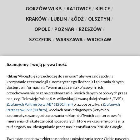
GORZÓW WLKP.
/
KATOWICE
/
KIELCE
/
KRAKÓW
/
LUBLIN
/
ŁÓDŹ
/
OLSZTYN
/
OPOLE
/
POZNAŃ
/
RZESZÓW
/
SZCZECIN
/
WARSZAWA
/
WROCŁAW
Szanujemy Twoją prywatność
Dołącz do nas:
Kliknij "Akceptuję i przechodzę do serwisu", aby wyrazić zgody na
korzystanie z technologii automatycznego śledzenia i zbierania danych,
TVP
dostęp do informacji na Twoim urządzeniu końcowym i ich
Abonament TVP
przechowywanie oraz na przetwarzanie Twoich danych osobowych przez
Regulamin TVP
nas, czyli Telewizję Polską S.A. w likwidacji (zwaną dalej również „TVP”),
Emisja w TVP
Polityka prywatności
Zaufanych Partnerów z IAB* (1201 firm)
oraz pozostałych
Zaufanych
Partnerów TVP (93 firm)
, w celach marketingowych (w tym do
Centrum informacji TVP
Moje zgody
zautomatyzowanego dopasowania reklam do Twoich zainteresowań i
mierzenia ich skuteczności) i pozostałych, które wskazujemy poniżej, a
Naziemna Telewizja Cyfrowa
Pomoc
także zgody na udostępnianie przez nas identyfikatora PPID do Google.
Sklep TVP
Biuro reklamy
Twoje dane osobowe zbierane podczas odwiedzania przez Ciebie naszych