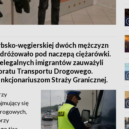
rbsko-węgierskiej dwóch mężczyzn
dróżowało pod naczepą ciężarówki.
elegalnych imigrantów zauważyli
oratu Transportu Drogowego.
unkcjonariuszom Straży Granicznej.
rzy
jmujący się
drogowych,
órzy
go tira