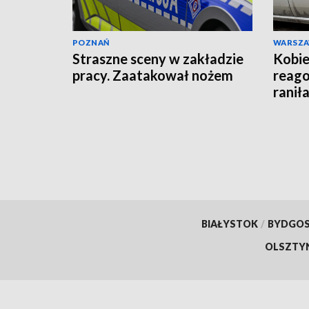
POZNAŃ
WARSZ
Straszne sceny w zakładzie
Kobie
pracy. Zaatakował nożem
reago
raniła
BIAŁYSTOK
/
BYDGO
OLSZTY