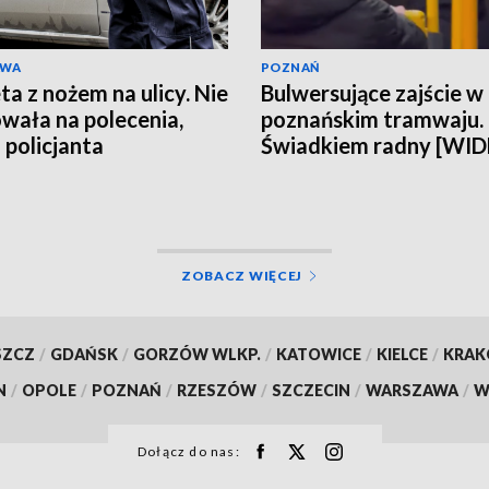
AWA
POZNAŃ
ta z nożem na ulicy. Nie
Bulwersujące zajście w
wała na polecenia,
poznańskim tramwaju.
 policjanta
Świadkiem radny [WI
ZOBACZ WIĘCEJ
SZCZ
/
GDAŃSK
/
GORZÓW WLKP.
/
KATOWICE
/
KIELCE
/
KRA
N
/
OPOLE
/
POZNAŃ
/
RZESZÓW
/
SZCZECIN
/
WARSZAWA
/
W
Dołącz do nas: