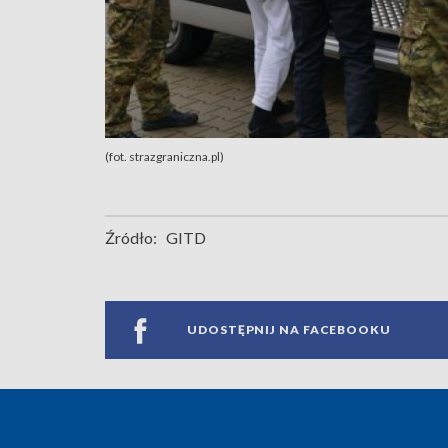
(fot. strazgraniczna.pl)
Źródło:
GITD
UDOSTĘPNIJ NA FACEBOOKU