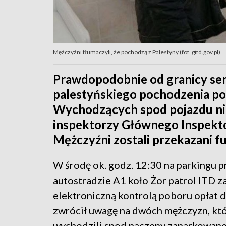
Mężczyźni tłumaczyli, że pochodzą z Palestyny (fot. gitd.gov.pl)
Prawdopodobnie od granicy se
palestyńskiego pochodzenia po
Wychodzących spod pojazdu ni
inspektorzy Głównego Inspekt
Mężczyźni zostali przekazani f
W środę ok. godz. 12:30 na parkingu p
autostradzie A1 koło Żor patrol ITD za
elektroniczną kontrolą poboru opłat 
zwrócił uwagę na dwóch mężczyzn, kt
wychodzili spod naczepy zaparkowane