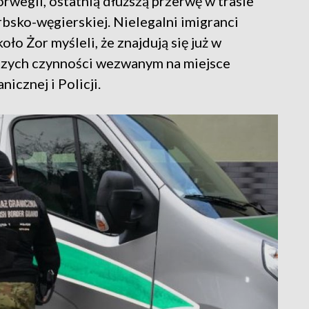
orwegii, ostatnią dłuższą przerwę w trasie
bsko-węgierskiej. Nielegalni imigranci
o Żor myśleli, że znajdują się już w
lszych czynności wezwanym na miejsce
icznej i Policji.