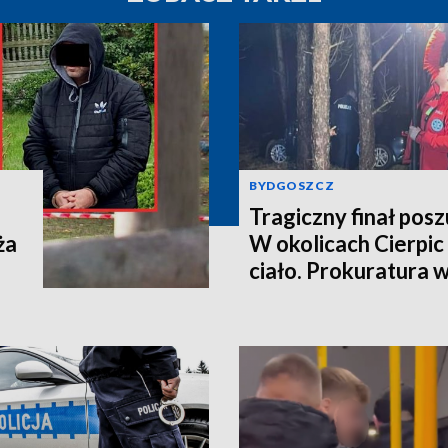
BYDGOSZCZ
Tragiczny finał pos
ża
W okolicach Cierpic 
ciało. Prokuratura 
kobieta miała obraże
wideo]