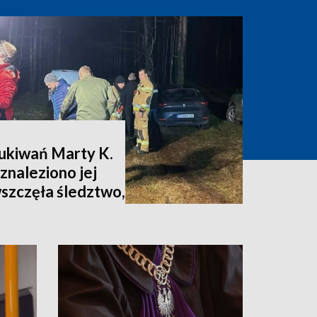
zukiwań Marty K.
znaleziono jej
wszczęła śledztwo,
nia [zdjęcia,