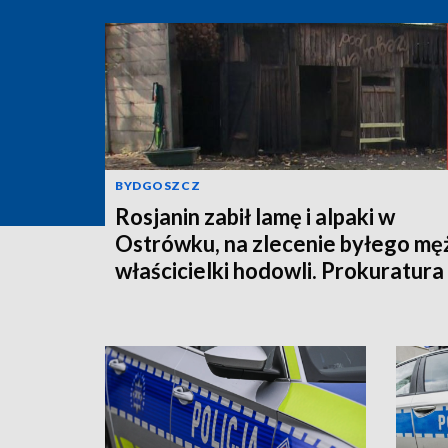
BYDGOSZCZ
Rosjanin zabił lamę i alpaki w
Ostrówku, na zlecenie byłego mę
właścicielki hodowli. Prokuratura
wysłała akt oskarżenia!