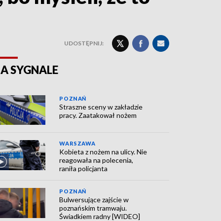
UDOSTĘPNIJ:
A SYGNALE
POZNAŃ
Straszne sceny w zakładzie
pracy. Zaatakował nożem
WARSZAWA
Kobieta z nożem na ulicy. Nie
reagowała na polecenia,
raniła policjanta
POZNAŃ
Bulwersujące zajście w
poznańskim tramwaju.
Świadkiem radny [WIDEO]