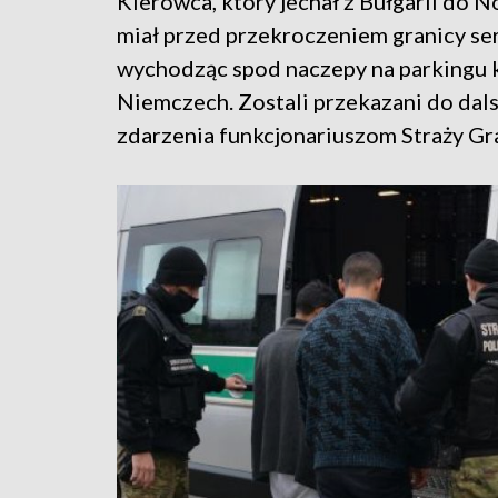
Kierowca, który jechał z Bułgarii do N
miał przed przekroczeniem granicy ser
wychodząc spod naczepy na parkingu koł
Niemczech. Zostali przekazani do da
zdarzenia funkcjonariuszom Straży Gran