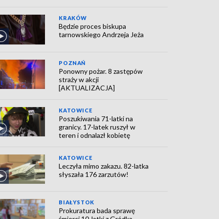
KRAKÓW
Będzie proces biskupa
tarnowskiego Andrzeja Jeża
POZNAŃ
Ponowny pożar. 8 zastępów
straży w akcji
[AKTUALIZACJA]
KATOWICE
Poszukiwania 71-latki na
granicy. 17-latek ruszył w
teren i odnalazł kobietę
KATOWICE
Leczyła mimo zakazu. 82-latka
słyszała 176 zarzutów!
BIAŁYSTOK
Prokuratura bada sprawę
śmierci 10-latki z Gródka