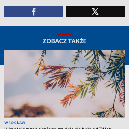
ZOBACZ TAKŻE
WROCŁAW
Klimatolog: tak ciepłego grudnia nie było od 74 lat