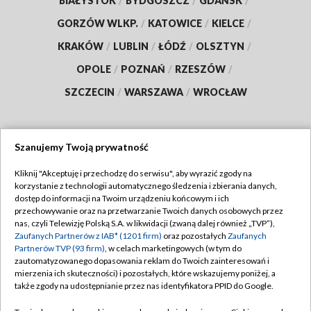
BIAŁYSTOK
/
BYDGOSZCZ
/
GDAŃSK
/
GORZÓW WLKP.
/
KATOWICE
/
KIELCE
/
KRAKÓW
/
LUBLIN
/
ŁÓDŹ
/
OLSZTYN
/
OPOLE
/
POZNAŃ
/
RZESZÓW
/
SZCZECIN
/
WARSZAWA
/
WROCŁAW
Szanujemy Twoją prywatność
Dołącz do nas:
Kliknij "Akceptuję i przechodzę do serwisu", aby wyrazić zgody na
korzystanie z technologii automatycznego śledzenia i zbierania danych,
TVP
dostęp do informacji na Twoim urządzeniu końcowym i ich
Abonament TVP
przechowywanie oraz na przetwarzanie Twoich danych osobowych przez
Regulamin TVP
nas, czyli Telewizję Polską S.A. w likwidacji (zwaną dalej również „TVP”),
Emisja w TVP
Polityka prywatności
Zaufanych Partnerów z IAB* (1201 firm)
oraz pozostałych
Zaufanych
Partnerów TVP (93 firm)
, w celach marketingowych (w tym do
Centrum informacji TVP
Moje zgody
zautomatyzowanego dopasowania reklam do Twoich zainteresowań i
mierzenia ich skuteczności) i pozostałych, które wskazujemy poniżej, a
Naziemna Telewizja Cyfrowa
Pomoc
także zgody na udostępnianie przez nas identyfikatora PPID do Google.
Sklep TVP
Biuro reklamy