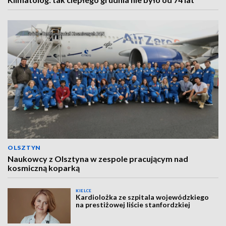
OLSZTYN
Naukowcy z Olsztyna w zespole pracującym nad
kosmiczną koparką
KIELCE
Kardiolożka ze szpitala wojewódzkiego
na prestiżowej liście stanfordzkiej