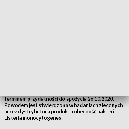
Produkt „Deska Serów Lidla, Ser niderlandzki kozi” (fot. lidl.pl)
Główny Inspektor Sanitarny został
poinformowany o prowadzonym przez firmę PPH
Temar Sp. z o.o. Sp.k. oraz Lidl Sp. z o.o. sp. k.
wycofaniu z obrotu i od konsumentów produktu pn.
„Deska Serów Lidla, Ser niderlandzki kozi” z
terminem przydatności do spożycia 26.10.2020.
Powodem jest stwierdzona w badaniach zleconych
przez dystrybutora produktu obecność bakterii
Listeria monocytogenes.