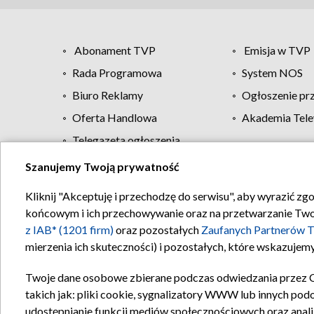
Abonament TVP
Emisja w TVP
Rada Programowa
System NOS
Biuro Reklamy
Ogłoszenie pr
Oferta Handlowa
Akademia Tele
Telegazeta ogłoszenia
Szanujemy Twoją prywatność
Regulamin TVP
Kliknij "Akceptuję i przechodzę do serwisu", aby wyrazić zg
końcowym i ich przechowywanie oraz na przetwarzanie Twoich
z IAB* (1201 firm)
oraz pozostałych
Zaufanych Partnerów T
mierzenia ich skuteczności) i pozostałych, które wskazujemy
Twoje dane osobowe zbierane podczas odwiedzania przez 
takich jak: pliki cookie, sygnalizatory WWW lub innych pod
udostępnianie funkcji mediów społecznościowych oraz anali