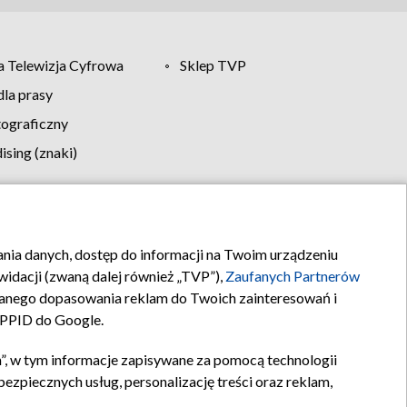
 Telewizja Cyfrowa
Sklep TVP
la prasy
tograficzny
sing (znaki)
klamy
Kontakt
rania danych, dostęp do informacji na Twoim urządzeniu
idacji (zwaną dalej również „TVP”),
Zaufanych Partnerów
anego dopasowania reklam do Twoich zainteresowań i
a PPID do Google.
”, w tym informacje zapisywane za pomocą technologii
zpiecznych usług, personalizację treści oraz reklam,