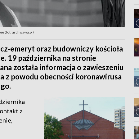
ie (fot. archwawa.pl)
szcz-emeryt oraz budowniczy kościoła
. 19 października na stronie
ana została informacja o zawieszeniu
ada z powodu obecności koronawirusa
ego.
dziernika
kontakt z
enie,