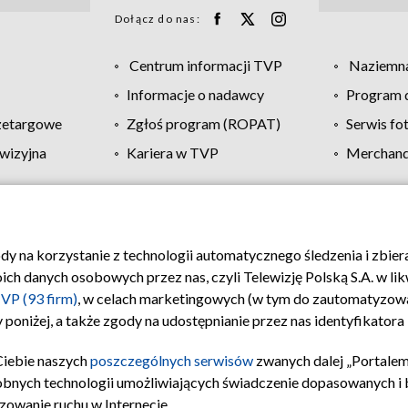
Dołącz do nas:
Centrum informacji TVP
Naziemna
Informacje o nadawcy
Program d
zetargowe
Zgłoś program (ROPAT)
Serwis fo
wizyjna
Kariera w TVP
Merchandi
Polityka prywatności
Moje zgody
Pomoc
Biuro re
ody na korzystanie z technologii automatycznego śledzenia i zbie
 danych osobowych przez nas, czyli Telewizję Polską S.A. w likw
VP (93 firm)
, w celach marketingowych (w tym do zautomatyzow
 poniżej, a także zgody na udostępnianie przez nas identyfikator
Ciebie naszych
poszczególnych serwisów
zwanych dalej „Portalem
obnych technologii umożliwiających świadczenie dopasowanych i be
zowanie ruchu w Internecie.