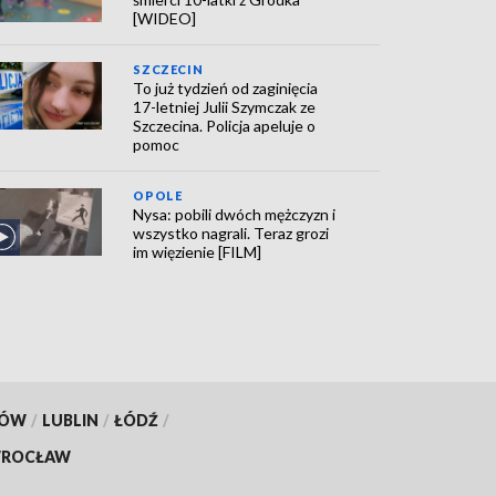
[WIDEO]
SZCZECIN
To już tydzień od zaginięcia
17-letniej Julii Szymczak ze
Szczecina. Policja apeluje o
pomoc
OPOLE
Nysa: pobili dwóch mężczyzn i
wszystko nagrali. Teraz grozi
im więzienie [FILM]
KÓW
/
LUBLIN
/
ŁÓDŹ
/
ROCŁAW