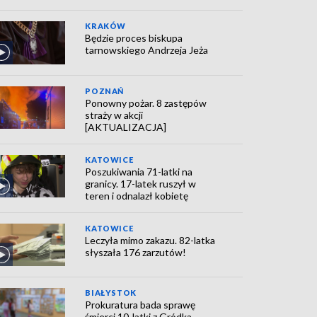
KRAKÓW
Będzie proces biskupa
tarnowskiego Andrzeja Jeża
POZNAŃ
Ponowny pożar. 8 zastępów
straży w akcji
[AKTUALIZACJA]
KATOWICE
Poszukiwania 71-latki na
granicy. 17-latek ruszył w
teren i odnalazł kobietę
KATOWICE
Leczyła mimo zakazu. 82-latka
słyszała 176 zarzutów!
BIAŁYSTOK
Prokuratura bada sprawę
śmierci 10-latki z Gródka