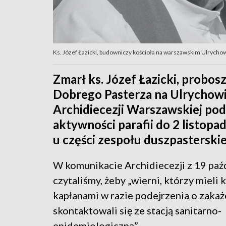
Ks. Józef Łazicki, budowniczy kościoła na warszawskim Ulrychow
Zmarł ks. Józef Łazicki, probo
Dobrego Pasterza na Ulrychowie
Archidiecezji Warszawskiej pod
aktywności parafii do 2 listop
u części zespołu duszpasterski
W komunikacie Archidiecezji z 19 paź
czytaliśmy, żeby „wierni, którzy mieli 
kapłanami w razie podejrzenia o zakaż
skontaktowali się ze stacją sanitarno-
epidemiologiczną”.