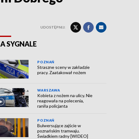
UDOSTĘPNIJ:
A SYGNALE
POZNAŃ
Straszne sceny w zakładzie
pracy. Zaatakował nożem
WARSZAWA
Kobieta z nożem na ulicy. Nie
reagowała na polecenia,
raniła policjanta
POZNAŃ
Bulwersujące zajście w
poznańskim tramwaju.
Świadkiem radny [WIDEO]