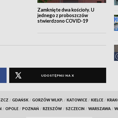
Zamknięte dwa kościoły. U
jednego z proboszczów
stwierdzono COVID-19
UDOSTĘPNIJ NA X
SZCZ
/
GDAŃSK
/
GORZÓW WLKP.
/
KATOWICE
/
KIELCE
/
KRA
N
/
OPOLE
/
POZNAŃ
/
RZESZÓW
/
SZCZECIN
/
WARSZAWA
/
W