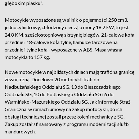
głębokim piasku”.
Motocykle wyposażone są w silnik o pojemności 250 cm3,
jednocylindrowy, chłodzony cieczą o mocy 18,2 kW, to jest
24,8 KM, sześciostopniową skrzynię biegów, 21-calowe koła
przednie i 18-calowe koła tylne, hamulce tarczowe na
przednie i tylne koła - wyposażone w ABS. Masa własna
motocykla to 157 kg.
Nowe motocykle w najbliższych dniach mają trafić na granicę
zewnętrzną. Docelowo 20 motocykli trafi do
Nadbużańskiego Oddziału SG, 13 do Bieszczadzkiego
Oddziału SG, 10 do Podlaskiego Oddziału SG i 6 do
Warmińsko-Mazurskiego Oddziału SG.
Jak informuje Straż
Graniczna, w ramach umowy na zakup motocykli, do ich
obsługi technicznej zostali przeszkoleni mechanicy z SG.
Zakup został sfinansowany z programu modernizacji służb
mundurowych.