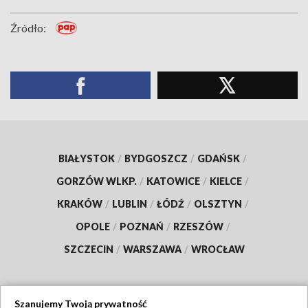
Źródło:
BIAŁYSTOK
/
BYDGOSZCZ
/
GDAŃSK
/
GORZÓW WLKP.
/
KATOWICE
/
KIELCE
/
KRAKÓW
/
LUBLIN
/
ŁÓDŹ
/
OLSZTYN
/
OPOLE
/
POZNAŃ
/
RZESZÓW
/
SZCZECIN
/
WARSZAWA
/
WROCŁAW
Szanujemy Twoją prywatność