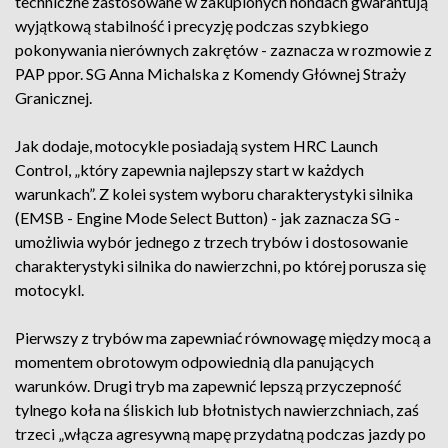
techniczne zastosowane w zakupionych hondach gwarantują
wyjątkową stabilność i precyzję podczas szybkiego
pokonywania nierównych zakrętów - zaznacza w rozmowie z
PAP ppor. SG Anna Michalska z Komendy Głównej Straży
Granicznej.
Jak dodaje, motocykle posiadają system HRC Launch
Control, „który zapewnia najlepszy start w każdych
warunkach”. Z kolei system wyboru charakterystyki silnika
(EMSB - Engine Mode Select Button) - jak zaznacza SG -
umożliwia wybór jednego z trzech trybów i dostosowanie
charakterystyki silnika do nawierzchni, po której porusza się
motocykl.
Pierwszy z trybów ma zapewniać równowagę między mocą a
momentem obrotowym odpowiednią dla panujących
warunków. Drugi tryb ma zapewnić lepszą przyczepność
tylnego koła na śliskich lub błotnistych nawierzchniach, zaś
trzeci „włącza agresywną mapę przydatną podczas jazdy po