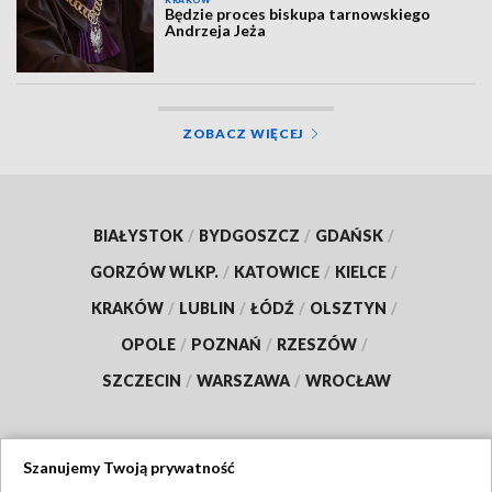
KRAKÓW
Będzie proces biskupa tarnowskiego
Andrzeja Jeża
ZOBACZ WIĘCEJ
BIAŁYSTOK
/
BYDGOSZCZ
/
GDAŃSK
/
GORZÓW WLKP.
/
KATOWICE
/
KIELCE
/
KRAKÓW
/
LUBLIN
/
ŁÓDŹ
/
OLSZTYN
/
OPOLE
/
POZNAŃ
/
RZESZÓW
/
SZCZECIN
/
WARSZAWA
/
WROCŁAW
Szanujemy Twoją prywatność
Dołącz do nas: