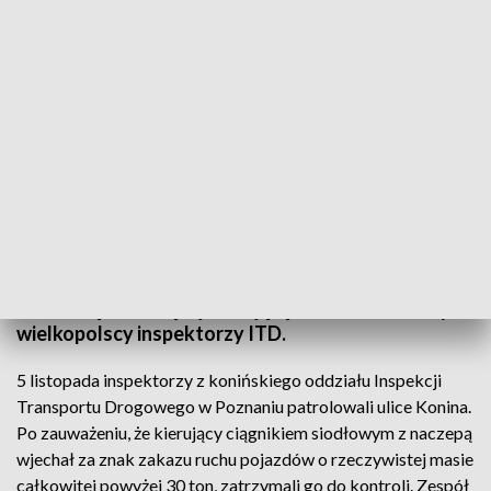
Postanowił pojechać skrótem
Kierowca wiedząc o ograniczeniu tonażowym,
świadomie wybrał krótszą trasę przejazdu przez
Konin. Ciężarówkę wjeżdżającą za zakaz zauważyli
wielkopolscy inspektorzy ITD.
5 listopada inspektorzy z konińskiego oddziału Inspekcji
Transportu Drogowego w Poznaniu patrolowali ulice Konina.
Po zauważeniu, że kierujący ciągnikiem siodłowym z naczepą
wjechał za znak zakazu ruchu pojazdów o rzeczywistej masie
całkowitej powyżej 30 ton, zatrzymali go do kontroli. Zespół