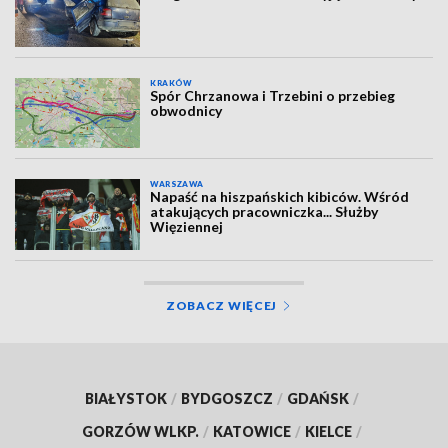
KRAKÓW
Spór Chrzanowa i Trzebini o przebieg
obwodnicy
WARSZAWA
Napaść na hiszpańskich kibiców. Wśród
atakujących pracowniczka... Służby
Więziennej
ZOBACZ WIĘCEJ
BIAŁYSTOK
/
BYDGOSZCZ
/
GDAŃSK
/
GORZÓW WLKP.
/
KATOWICE
/
KIELCE
/