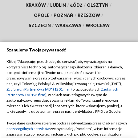
KRAKÓW
/
LUBLIN
/
ŁÓDŹ
/
OLSZTYN
/
OPOLE
/
POZNAŃ
/
RZESZÓW
/
SZCZECIN
/
WARSZAWA
/
WROCŁAW
Szanujemy Twoją prywatność
Dołącz do nas:
Kliknij "Akceptuję i przechodzę do serwisu", aby wyrazić zgody na
korzystanie z technologii automatycznego śledzenia i zbierania danych,
TVP
dostęp do informacji na Twoim urządzeniu końcowym i ich
Abonament TVP
przechowywanie oraz na przetwarzanie Twoich danych osobowych przez
Regulamin TVP
nas, czyli Telewizję Polską S.A. w likwidacji (zwaną dalej również „TVP”),
Emisja w TVP
Polityka prywatności
Zaufanych Partnerów z IAB* (1201 firm)
oraz pozostałych
Zaufanych
Partnerów TVP (93 firm)
, w celach marketingowych (w tym do
Centrum informacji TVP
Moje zgody
zautomatyzowanego dopasowania reklam do Twoich zainteresowań i
mierzenia ich skuteczności) i pozostałych, które wskazujemy poniżej, a
Naziemna Telewizja Cyfrowa
Pomoc
także zgody na udostępnianie przez nas identyfikatora PPID do Google.
Sklep TVP
Biuro reklamy
Twoje dane osobowe zbierane podczas odwiedzania przez Ciebie naszych
Rada Programowa
Kontakt
poszczególnych serwisów
zwanych dalej „Portalem”, w tym informacje
zapisywane za pomocą technologii takich jak: pliki cookie, sygnalizatory
System NOS