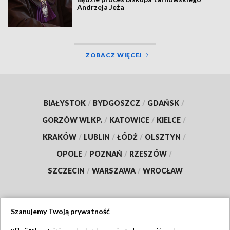
Andrzeja Jeża
ZOBACZ WIĘCEJ
BIAŁYSTOK
/
BYDGOSZCZ
/
GDAŃSK
/
GORZÓW WLKP.
/
KATOWICE
/
KIELCE
/
KRAKÓW
/
LUBLIN
/
ŁÓDŹ
/
OLSZTYN
/
OPOLE
/
POZNAŃ
/
RZESZÓW
/
SZCZECIN
/
WARSZAWA
/
WROCŁAW
Szanujemy Twoją prywatność
Dołącz do nas: