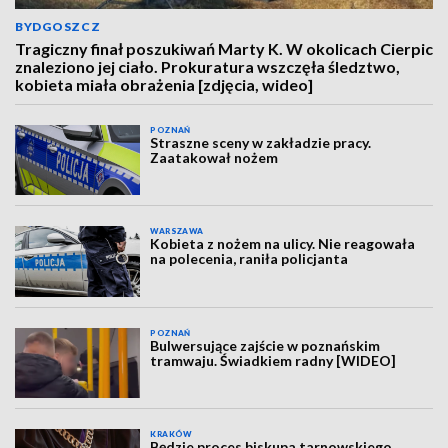
BYDGOSZCZ
Tragiczny finał poszukiwań Marty K. W okolicach Cierpic
znaleziono jej ciało. Prokuratura wszczęła śledztwo,
kobieta miała obrażenia [zdjęcia, wideo]
POZNAŃ
Straszne sceny w zakładzie pracy.
Zaatakował nożem
WARSZAWA
Kobieta z nożem na ulicy. Nie reagowała
na polecenia, raniła policjanta
POZNAŃ
Bulwersujące zajście w poznańskim
tramwaju. Świadkiem radny [WIDEO]
KRAKÓW
Będzie proces biskupa tarnowskiego