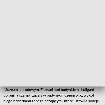
również w związku z użyciem przez uczestników
zgromadzenia materiałów pirotechnicznych.
Policjanci prowadzą działania mające na celu zapewnienie
bezpieczeństwa wszystkich osób na terenie całego miasta.
Wyraźnie informujemy zebranych w rejonie Ronda
Dmowskiego, że zgromadzenie w takiej formule jest
nielegalne.
— Policja Warszawa (@Policja_KSP)
November 11, 2020
Jak informuje policja, zabezpieczono kilkadziesiąt sztuk rac i
świec dymnych; legitymowane są osoby, które używały
takich materiałów. Podczas Marszu Niepodległości, który
przechodzi przez stolicę dochodzi do zamieszek pod
Muzeum Narodowym. Zebrani pod budynkiem chuligani
ubrani na czarno rzucają w budynek muzeum oraz wokół
niego barierkami zabezpieczającymi, które ustawiła policja