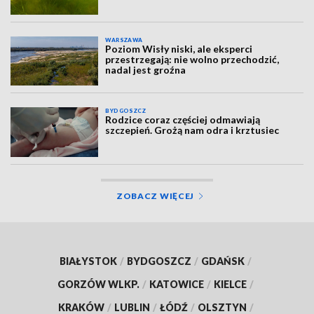
WARSZAWA
Poziom Wisły niski, ale eksperci
przestrzegają: nie wolno przechodzić,
nadal jest groźna
BYDGOSZCZ
Rodzice coraz częściej odmawiają
szczepień. Grożą nam odra i krztusiec
ZOBACZ WIĘCEJ
BIAŁYSTOK
/
BYDGOSZCZ
/
GDAŃSK
/
GORZÓW WLKP.
/
KATOWICE
/
KIELCE
/
KRAKÓW
/
LUBLIN
/
ŁÓDŹ
/
OLSZTYN
/