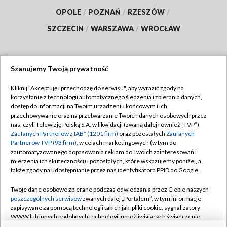
OPOLE
/
POZNAŃ
/
RZESZÓW
/
SZCZECIN
/
WARSZAWA
/
WROCŁAW
Szanujemy Twoją prywatność
Dołącz do nas:
Kliknij "Akceptuję i przechodzę do serwisu", aby wyrazić zgody na
korzystanie z technologii automatycznego śledzenia i zbierania danych,
TVP
dostęp do informacji na Twoim urządzeniu końcowym i ich
Abonament TVP
przechowywanie oraz na przetwarzanie Twoich danych osobowych przez
Regulamin TVP
nas, czyli Telewizję Polską S.A. w likwidacji (zwaną dalej również „TVP”),
Emisja w TVP
Polityka prywatności
Zaufanych Partnerów z IAB* (1201 firm)
oraz pozostałych
Zaufanych
Partnerów TVP (93 firm)
, w celach marketingowych (w tym do
Centrum informacji TVP
Moje zgody
zautomatyzowanego dopasowania reklam do Twoich zainteresowań i
mierzenia ich skuteczności) i pozostałych, które wskazujemy poniżej, a
Naziemna Telewizja Cyfrowa
Pomoc
także zgody na udostępnianie przez nas identyfikatora PPID do Google.
Sklep TVP
Biuro reklamy
Twoje dane osobowe zbierane podczas odwiedzania przez Ciebie naszych
Rada Programowa
Kontakt
poszczególnych serwisów
zwanych dalej „Portalem”, w tym informacje
zapisywane za pomocą technologii takich jak: pliki cookie, sygnalizatory
System NOS
WWW lub innych podobnych technologii umożliwiających świadczenie
dopasowanych i bezpiecznych usług, personalizację treści oraz reklam,