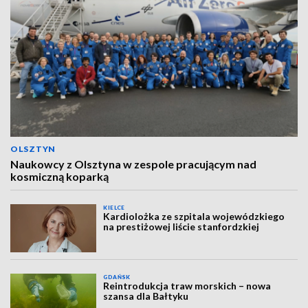
OLSZTYN
Naukowcy z Olsztyna w zespole pracującym nad
kosmiczną koparką
KIELCE
Kardiolożka ze szpitala wojewódzkiego
na prestiżowej liście stanfordzkiej
GDAŃSK
Reintrodukcja traw morskich – nowa
szansa dla Bałtyku