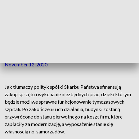
Zbigniew Gryglas - około trzech tysięcy dodatkowych łóżek.
💬Wiceminister
@ZGryglas
w
#Radom
: Jeden z szesnastu
szpitali tymczasowych organizowanych przez spółki Skarbu
Państwa powstanie w Radomiu.
@totalizator_sp
zorganizuje
placówkę, która zapewni dodatkowe ponad 100 miejsc dla
chorych na
#COVID19
pic.twitter.com/pEOx0HayJP
— Ministerstwo Aktywów Państwowych (@MAPGOVPL)
November 12, 2020
Jak tłumaczy polityk spółki Skarbu Państwa sfinansują
zakup sprzętu i wykonanie niezbędnych prac, dzięki którym
będzie możliwe sprawne funkcjonowanie tymczasowych
szpitali. Po zakończeniu ich działania, budynki zostaną
przywrócone do stanu pierwotnego na koszt firm, które
zapłaciły za modernizację, a wyposażenie stanie się
własnością np. samorządów.