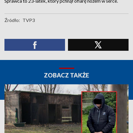
Sprawca to 23-latek, który pchnął ofiarę nożem w serce.
Źródło:
TVP3
ZOBACZ TAKŻE