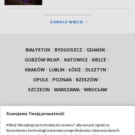
ZOBACZ WIĘCEJ
BIAŁYSTOK
/
BYDGOSZCZ
/
GDAŃSK
/
GORZÓW WLKP.
/
KATOWICE
/
KIELCE
/
KRAKÓW
/
LUBLIN
/
ŁÓDŹ
/
OLSZTYN
/
OPOLE
/
POZNAŃ
/
RZESZÓW
/
SZCZECIN
/
WARSZAWA
/
WROCŁAW
Szanujemy Twoją prywatność
Dołącz do nas:
Kliknij "Akceptuję i przechodzę do serwisu", aby wyrazić zgody na
korzystanie z technologii automatycznego śledzenia i zbierania danych,
TVP