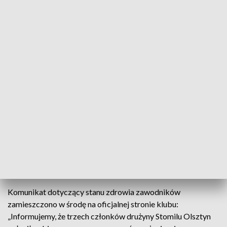
Przeprowadzone w drużynie badania potwierdziły obecność wirusa w pięciu
przypadkach (fot. FB/Stomil Olsztyn)
Pierwszoligowy Stomil Olsztyn poinformował w
środę, że badania przeprowadzone w drużynie
potwierdziły u pięciu osób obecność koronawirusa.
„Zarażeni nie pojechali do Kielc na mecz z tamtejszą
Koroną” - zaznaczono w komunikacie.
Komunikat dotyczący stanu zdrowia zawodników
zamieszczono w środę na oficjalnej stronie klubu:
„Informujemy, że trzech członków drużyny Stomilu Olsztyn