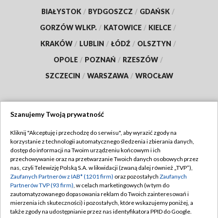
BIAŁYSTOK
/
BYDGOSZCZ
/
GDAŃSK
/
GORZÓW WLKP.
/
KATOWICE
/
KIELCE
/
KRAKÓW
/
LUBLIN
/
ŁÓDŹ
/
OLSZTYN
/
OPOLE
/
POZNAŃ
/
RZESZÓW
/
SZCZECIN
/
WARSZAWA
/
WROCŁAW
Szanujemy Twoją prywatność
Dołącz do nas:
Kliknij "Akceptuję i przechodzę do serwisu", aby wyrazić zgody na
korzystanie z technologii automatycznego śledzenia i zbierania danych,
TVP
dostęp do informacji na Twoim urządzeniu końcowym i ich
Abonament TVP
przechowywanie oraz na przetwarzanie Twoich danych osobowych przez
Regulamin TVP
nas, czyli Telewizję Polską S.A. w likwidacji (zwaną dalej również „TVP”),
Emisja w TVP
Polityka prywatności
Zaufanych Partnerów z IAB* (1201 firm)
oraz pozostałych
Zaufanych
Partnerów TVP (93 firm)
, w celach marketingowych (w tym do
Centrum informacji TVP
Moje zgody
zautomatyzowanego dopasowania reklam do Twoich zainteresowań i
mierzenia ich skuteczności) i pozostałych, które wskazujemy poniżej, a
Naziemna Telewizja Cyfrowa
Pomoc
także zgody na udostępnianie przez nas identyfikatora PPID do Google.