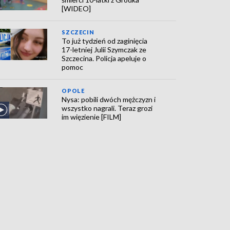
[WIDEO]
SZCZECIN
To już tydzień od zaginięcia
17-letniej Julii Szymczak ze
Szczecina. Policja apeluje o
pomoc
OPOLE
Nysa: pobili dwóch mężczyzn i
wszystko nagrali. Teraz grozi
im więzienie [FILM]