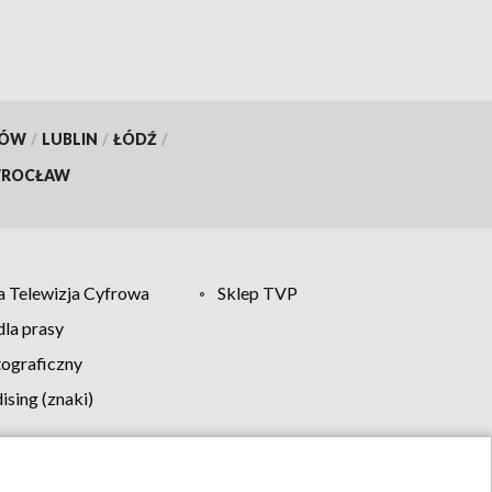
KÓW
/
LUBLIN
/
ŁÓDŹ
/
ROCŁAW
 Telewizja Cyfrowa
Sklep TVP
la prasy
tograficzny
sing (znaki)