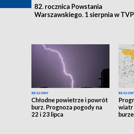
82. rocznica Powstania
Warszawskiego. 1 sierpnia w TV
REGIONY
REGION
Chłodne powietrze i powrót
Progn
burz. Prognoza pogody na
wiatr
22 i 23 lipca
burze
sytua