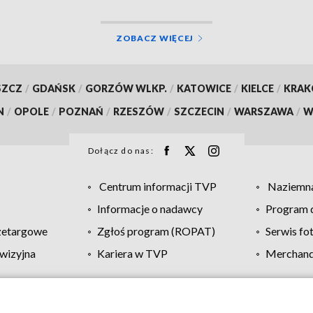
ZOBACZ WIĘCEJ
SZCZ
/
GDAŃSK
/
GORZÓW WLKP.
/
KATOWICE
/
KIELCE
/
KRA
N
/
OPOLE
/
POZNAŃ
/
RZESZÓW
/
SZCZECIN
/
WARSZAWA
/
W
Dołącz do nas:
Centrum informacji TVP
Naziemna
Informacje o nadawcy
Program d
zetargowe
Zgłoś program (ROPAT)
Serwis fo
wizyjna
Kariera w TVP
Merchandi