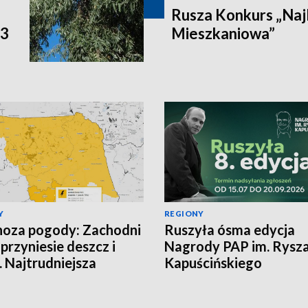
Rusza Konkurs „Naj
P3
Mieszkaniowa”
Y
REGIONY
oza pogody: Zachodni
Ruszyła ósma edycja
 przyniesie deszcz i
Nagrody PAP im. Rysz
. Najtrudniejsza
Kapuścińskiego
cja na północy