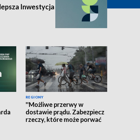
lepsza Inwestycja
REGIONY
''Możliwe przerwy w
arda
dostawie prądu. Zabezpiecz
rzeczy, które może porwać
wiatr'' - ostrzega RCB