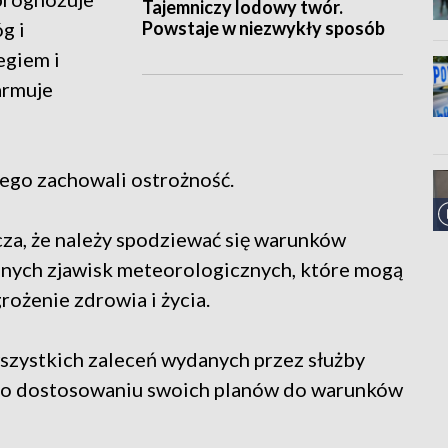
Tajemniczy lodowy twór.
Powstaje w niezwykły sposób
g i
egiem i
armuje
wego zachowali ostrożność.
za, że należy spodziewać się warunków
znych zjawisk meteorologicznych, które mogą
ożenie zdrowia i życia.
zystkich zaleceń wydanych przez służby
az o dostosowaniu swoich planów do warunków