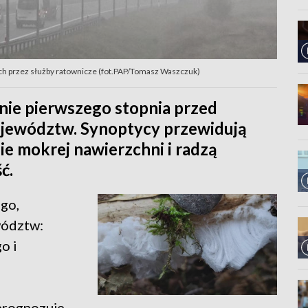
h przez służby ratownicze (fot.PAP/Tomasz Waszczuk)
ie pierwszego stopnia przed
ojewództw. Synoptycy przewidują
e mokrej nawierzchni i radzą
ć.
go,
wództw:
o i
prognozuje