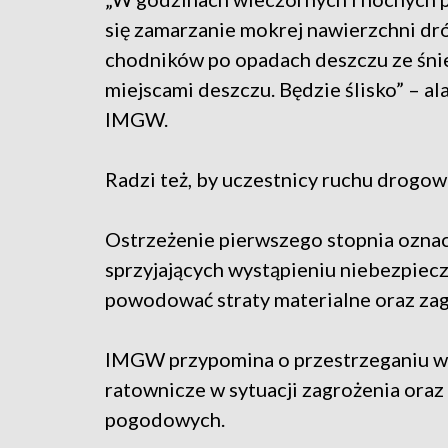
się zamarzanie mokrej nawierzchni dró
chodników po opadach deszczu ze śni
miejscami deszczu. Będzie ślisko” – al
IMGW.
Radzi też, by uczestnicy ruchu drogo
Ostrzeżenie pierwszego stopnia oznac
sprzyjających wystąpieniu niebezpiec
powodować straty materialne oraz zagr
IMGW przypomina o przestrzeganiu ws
ratownicze w sytuacji zagrożenia or
pogodowych.