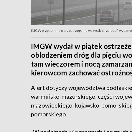
IMGW przypomina o przestrzeganiu wszystkich zaleceń wydanyc
IMGW wydał w piątek ostrzeżen
oblodzeniem dróg dla pięciu w
tam wieczorem i nocą zamarzani
kierowcom zachować ostrożnoś
Alert dotyczy województwa podlaskie
warmińsko-mazurskiego, części woje
mazowieckiego, kujawsko-pomorskieg
pomorskiego.
„W godzinach wieczornych i nocnych 