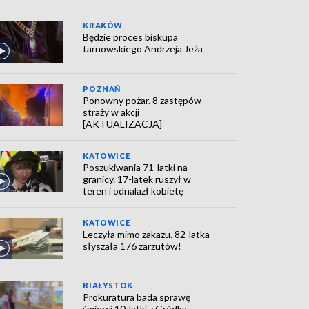
KRAKÓW
Będzie proces biskupa
tarnowskiego Andrzeja Jeża
POZNAŃ
Ponowny pożar. 8 zastępów
straży w akcji
[AKTUALIZACJA]
KATOWICE
Poszukiwania 71-latki na
granicy. 17-latek ruszył w
teren i odnalazł kobietę
KATOWICE
Leczyła mimo zakazu. 82-latka
słyszała 176 zarzutów!
BIAŁYSTOK
Prokuratura bada sprawę
śmierci 10-latki z Gródka