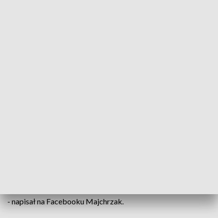
Kamil Majchrzak (fot. PAP/Andrzej Grygiel)
Kamil Majchrzak poinformował, że wykonany u
niego test na COVID-19 dał wynik pozytywny.
Czołowy polski tenisista musiał z tego powodu
przerwać przygotowania do nowego sezonu.
"Mój ostatni test na koronawirusa wskazał pozytywny
wynik. Jestem w dobrych rękach, nie mogę się doczekać aż
wznowię przygotowania do nowego sezonu. Dużo zdrowia!"
- napisał na Facebooku Majchrzak.