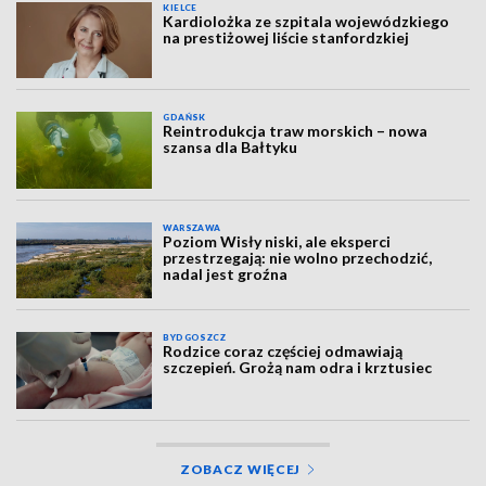
KIELCE
Kardiolożka ze szpitala wojewódzkiego
na prestiżowej liście stanfordzkiej
GDAŃSK
Reintrodukcja traw morskich – nowa
szansa dla Bałtyku
WARSZAWA
Poziom Wisły niski, ale eksperci
przestrzegają: nie wolno przechodzić,
nadal jest groźna
BYDGOSZCZ
Rodzice coraz częściej odmawiają
szczepień. Grożą nam odra i krztusiec
ZOBACZ WIĘCEJ