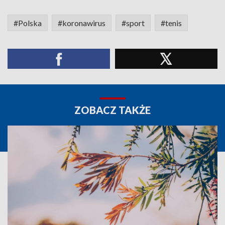
#Polska
#koronawirus
#sport
#tenis
ZOBACZ TAKŻE