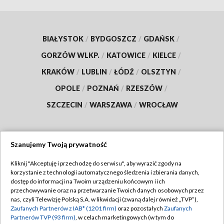
BIAŁYSTOK
/
BYDGOSZCZ
/
GDAŃSK
/
GORZÓW WLKP.
/
KATOWICE
/
KIELCE
/
KRAKÓW
/
LUBLIN
/
ŁÓDŹ
/
OLSZTYN
/
OPOLE
/
POZNAŃ
/
RZESZÓW
/
SZCZECIN
/
WARSZAWA
/
WROCŁAW
Szanujemy Twoją prywatność
Dołącz do nas:
Kliknij "Akceptuję i przechodzę do serwisu", aby wyrazić zgody na
korzystanie z technologii automatycznego śledzenia i zbierania danych,
TVP
dostęp do informacji na Twoim urządzeniu końcowym i ich
Abonament TVP
przechowywanie oraz na przetwarzanie Twoich danych osobowych przez
Regulamin TVP
nas, czyli Telewizję Polską S.A. w likwidacji (zwaną dalej również „TVP”),
Emisja w TVP
Polityka prywatności
Zaufanych Partnerów z IAB* (1201 firm)
oraz pozostałych
Zaufanych
Partnerów TVP (93 firm)
, w celach marketingowych (w tym do
Centrum informacji TVP