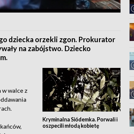
o dziecka orzekli zgon. Prokurator
zywały na zabójstwo. Dziecko
em.
:
 w walce z
 oddawania
ach.
Kryminalna Siódemka. Porwali i
oszpecili młodą kobietę
zkańców,