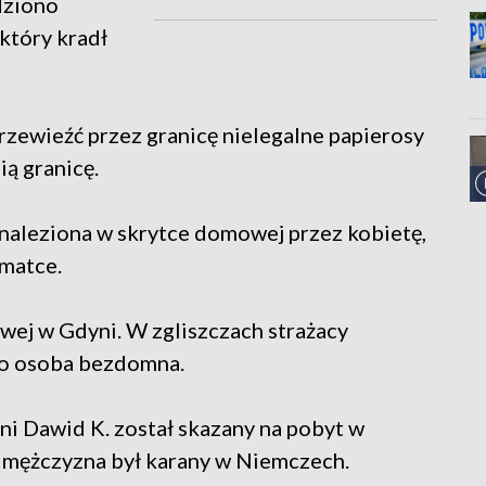
dziono
który kradł
przewieźć przez granicę nielegalne papierosy
ią granicę.
dnaleziona w skrytce domowej przez kobietę,
 matce.
owej w Gdyni. W zgliszczach strażacy
 to osoba bezdomna.
letni Dawid K. został skazany na pobyt w
 mężczyzna był karany w Niemczech.