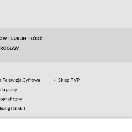
KÓW
/
LUBLIN
/
ŁÓDŹ
/
ROCŁAW
 Telewizja Cyfrowa
Sklep TVP
la prasy
tograficzny
sing (znaki)