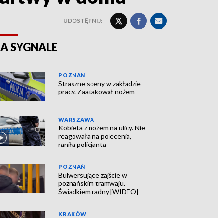
UDOSTĘPNIJ:
A SYGNALE
POZNAŃ
Straszne sceny w zakładzie
pracy. Zaatakował nożem
WARSZAWA
Kobieta z nożem na ulicy. Nie
reagowała na polecenia,
raniła policjanta
POZNAŃ
Bulwersujące zajście w
poznańskim tramwaju.
Świadkiem radny [WIDEO]
KRAKÓW