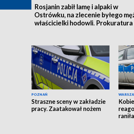
Rosjanin zabił lamę i alpaki w
Ostrówku, na zlecenie byłego mę
właścicielki hodowli. Prokuratura
wysłała akt oskarżenia!
POZNAŃ
WARSZ
Straszne sceny w zakładzie
Kobie
pracy. Zaatakował nożem
reago
raniła