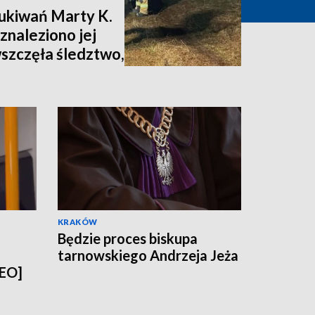
zukiwań Marty K.
znaleziono jej
wszczęła śledztwo,
nia [zdjęcia,
KRAKÓW
Będzie proces biskupa
tarnowskiego Andrzeja Jeża
DEO]