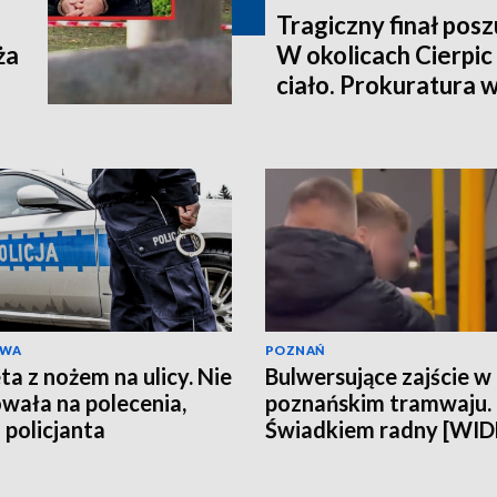
Tragiczny finał pos
ża
W okolicach Cierpic 
ciało. Prokuratura 
kobieta miała obraże
wideo]
AWA
POZNAŃ
ta z nożem na ulicy. Nie
Bulwersujące zajście w
wała na polecenia,
poznańskim tramwaju.
 policjanta
Świadkiem radny [WI