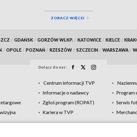
ZOBACZ WIĘCEJ
SZCZ
/
GDAŃSK
/
GORZÓW WLKP.
/
KATOWICE
/
KIELCE
/
KRA
N
/
OPOLE
/
POZNAŃ
/
RZESZÓW
/
SZCZECIN
/
WARSZAWA
/
W
Dołącz do nas:
Centrum informacji TVP
Naziemna
Informacje o nadawcy
Program d
zetargowe
Zgłoś program (ROPAT)
Serwis fo
wizyjna
Kariera w TVP
Merchandi