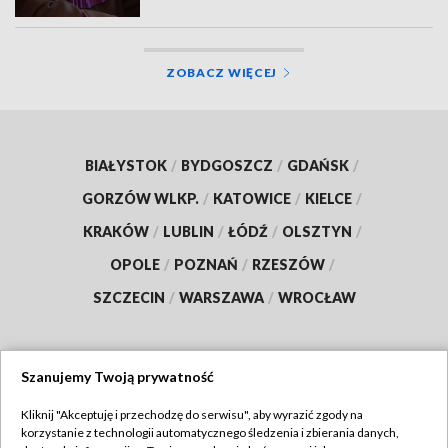
ZOBACZ WIĘCEJ
BIAŁYSTOK
/
BYDGOSZCZ
/
GDAŃSK
/
GORZÓW WLKP.
/
KATOWICE
/
KIELCE
/
KRAKÓW
/
LUBLIN
/
ŁÓDŹ
/
OLSZTYN
/
OPOLE
/
POZNAŃ
/
RZESZÓW
/
SZCZECIN
/
WARSZAWA
/
WROCŁAW
Szanujemy Twoją prywatność
Dołącz do nas:
Kliknij "Akceptuję i przechodzę do serwisu", aby wyrazić zgody na
korzystanie z technologii automatycznego śledzenia i zbierania danych,
TVP