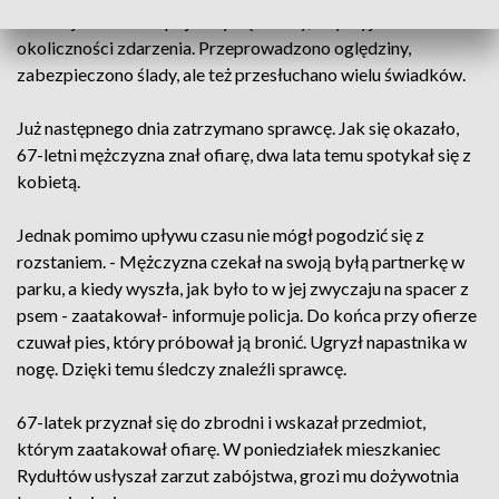
Na miejscu od razu pojawiły się służby, aby wyjaśnić
okoliczności zdarzenia. Przeprowadzono oględziny,
zabezpieczono ślady, ale też przesłuchano wielu świadków.
Już następnego dnia zatrzymano sprawcę. Jak się okazało,
67-letni mężczyzna znał ofiarę, dwa lata temu spotykał się z
kobietą.
Jednak pomimo upływu czasu nie mógł pogodzić się z
rozstaniem. - Mężczyzna czekał na swoją byłą partnerkę w
parku, a kiedy wyszła, jak było to w jej zwyczaju na spacer z
psem - zaatakował- informuje policja. Do końca przy ofierze
czuwał pies, który próbował ją bronić. Ugryzł napastnika w
nogę. Dzięki temu śledczy znaleźli sprawcę.
67-latek przyznał się do zbrodni i wskazał przedmiot,
którym zaatakował ofiarę. W poniedziałek mieszkaniec
Rydułtów usłyszał zarzut zabójstwa, grozi mu dożywotnia