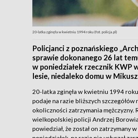
20-latka zginęła w kwietniu 1994 roku (fot. policja.pl)
Policjanci z poznańskiego „Ar
sprawie dokonanego 26 lat temu
w poniedziałek rzecznik KWP w 
lesie, niedaleko domu w Mikusz
20-latka zginęła w kwietniu 1994 roku.
podaje na razie bliższych szczegółów 
okoliczności zatrzymania mężczyzny. 
wielkopolskiej policji Andrzej Borowi
powiedział, że został on zatrzymany w
poniedziałek, na razie nie usłyszał zar