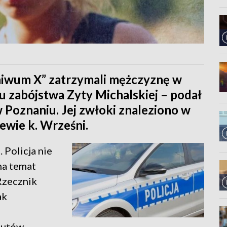
chiwum X” zatrzymali mężczyznę w
 zabójstwa Zyty Michalskiej – podał
Poznaniu. Jej zwłoki znaleziono w
ewie k. Wrześni.
 Policja nie
na temat
Rzecznik
ak
zutów.