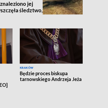
znaleziono jej
wszczęła śledztwo,
nia [zdjęcia,
KRAKÓW
Będzie proces biskupa
tarnowskiego Andrzeja Jeża
DEO]