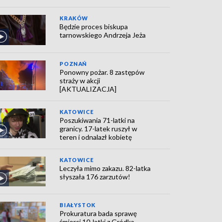
KRAKÓW
Będzie proces biskupa
tarnowskiego Andrzeja Jeża
POZNAŃ
Ponowny pożar. 8 zastępów
straży w akcji
[AKTUALIZACJA]
KATOWICE
Poszukiwania 71-latki na
granicy. 17-latek ruszył w
teren i odnalazł kobietę
KATOWICE
Leczyła mimo zakazu. 82-latka
słyszała 176 zarzutów!
BIAŁYSTOK
Prokuratura bada sprawę
śmierci 10-latki z Gródka