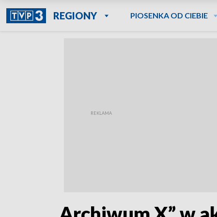
REGIONY
PIOSENKA OD CIEBIE
„Archiwum X” w ak