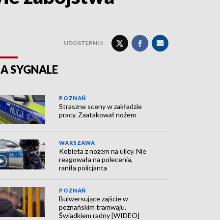
UDOSTĘPNIJ:
A SYGNALE
POZNAŃ
Straszne sceny w zakładzie
pracy. Zaatakował nożem
WARSZAWA
Kobieta z nożem na ulicy. Nie
reagowała na polecenia,
raniła policjanta
POZNAŃ
Bulwersujące zajście w
poznańskim tramwaju.
Świadkiem radny [WIDEO]