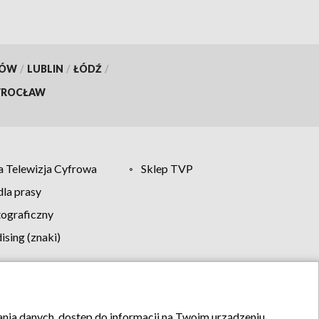
KÓW
/
LUBLIN
/
ŁÓDŹ
/
ROCŁAW
 Telewizja Cyfrowa
Sklep TVP
la prasy
tograficzny
sing (znaki)
klamy
Kontakt
rania danych, dostęp do informacji na Twoim urządzeniu