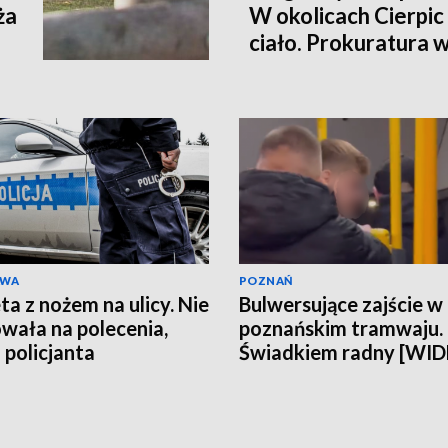
ża
W okolicach Cierpic 
ciało. Prokuratura 
kobieta miała obraże
wideo]
AWA
POZNAŃ
ta z nożem na ulicy. Nie
Bulwersujące zajście w
wała na polecenia,
poznańskim tramwaju.
 policjanta
Świadkiem radny [WI