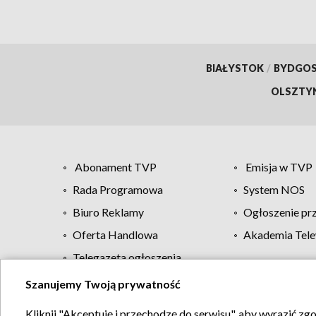
BIAŁYSTOK
/
BYDGO
OLSZTY
Abonament TVP
Emisja w TVP
Rada Programowa
System NOS
Biuro Reklamy
Ogłoszenie pr
Oferta Handlowa
Akademia Tele
Telegazeta ogłoszenia
Szanujemy Twoją prywatność
Regulamin TVP
Kliknij "Akceptuję i przechodzę do serwisu", aby wyrazić zg