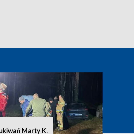
zukiwań Marty K.