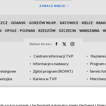
ZOBACZ WIĘCEJ
SZCZ
/
GDAŃSK
/
GORZÓW WLKP.
/
KATOWICE
/
KIELCE
/
KRA
N
/
OPOLE
/
POZNAŃ
/
RZESZÓW
/
SZCZECIN
/
WARSZAWA
/
W
Dołącz do nas:
Centrum informacji TVP
Naziemna
Informacje o nadawcy
Program d
zetargowe
Zgłoś program (ROPAT)
Serwis fo
wizyjna
Kariera w TVP
Merchandi
Polityka prywatności
Moje zgody
Pomoc
Biuro re
ody na korzystanie z technologii automatycznego śledzenia i zbie