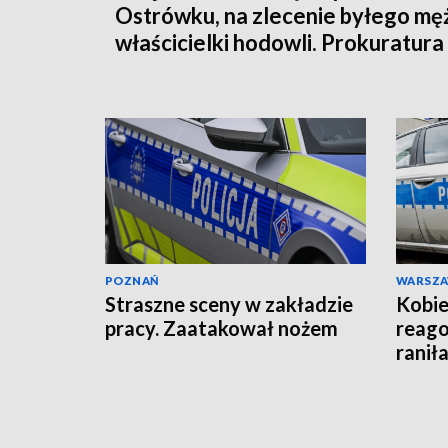
Ostrówku, na zlecenie byłego mę
właścicielki hodowli. Prokuratura
wysłała akt oskarżenia!
POZNAŃ
WARSZ
Straszne sceny w zakładzie
Kobie
pracy. Zaatakował nożem
reago
raniła