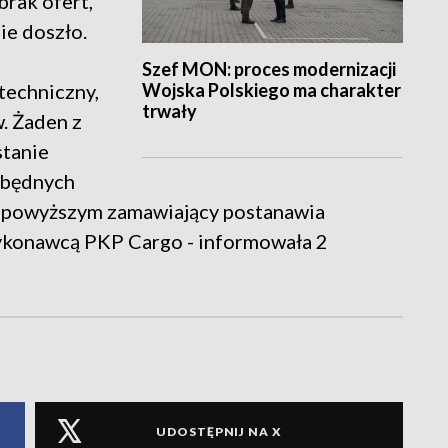
brak ofert,
ie doszło.
Szef MON: proces modernizacji
Wojska Polskiego ma charakter
techniczny,
trwały
w. Żaden z
stanie
zbędnych
z powyższym zamawiający postanawia
ykonawcą PKP Cargo - informowała 2
UDOSTĘPNIJ NA X