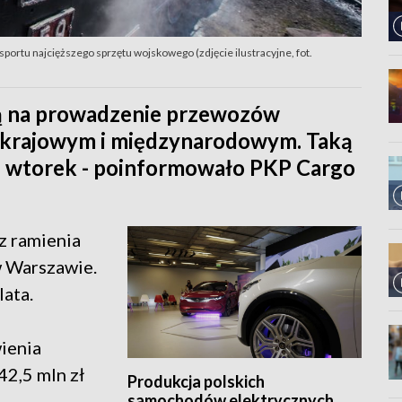
sportu najcięższego sprzętu wojskowego (zdjęcie ilustracyjne, fot.
ą na prowadzenie przewozów
u krajowym i międzynarodowym. Taką
we wtorek - poinformowało PKP Cargo
z ramienia
w Warszawie.
ata.
ienia
42,5 mln zł
Produkcja polskich
samochodów elektrycznych