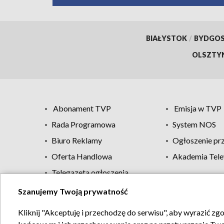
BIAŁYSTOK
/
BYDGO
OLSZTY
Abonament TVP
Emisja w TVP
Rada Programowa
System NOS
Biuro Reklamy
Ogłoszenie pr
Oferta Handlowa
Akademia Tele
Telegazeta ogłoszenia
Szanujemy Twoją prywatność
Regulamin TVP
Kliknij "Akceptuję i przechodzę do serwisu", aby wyrazić zg