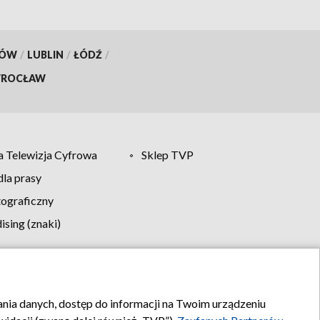
KÓW
/
LUBLIN
/
ŁÓDŹ
/
ROCŁAW
 Telewizja Cyfrowa
Sklep TVP
la prasy
tograficzny
sing (znaki)
klamy
Kontakt
rania danych, dostęp do informacji na Twoim urządzeniu