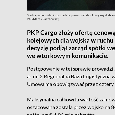
Spółka podkreśliła, że posiada odpowiedni tabor kolejowy do tran
PAP/Marek Zakrzewski)
PKP Cargo złoży ofertę cenow
kolejowych dla wojska w ruch
decyzję podjął zarząd spółki 
we wtorkowym komunikacie.
Postępowanie w tej sprawie prowadzi 
armii 2 Regionalna Baza Logistyczna 
Umowa ma obowiązywać przez cztery l
Maksymalna całkowita wartość zamów
oszacowana została przez wojsko na 8
netto, czyli 1,04 mld zł brutto.