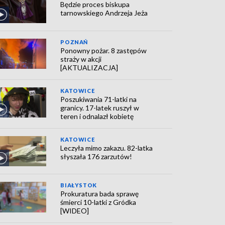
Będzie proces biskupa
tarnowskiego Andrzeja Jeża
POZNAŃ
Ponowny pożar. 8 zastępów
straży w akcji
[AKTUALIZACJA]
KATOWICE
Poszukiwania 71-latki na
granicy. 17-latek ruszył w
teren i odnalazł kobietę
KATOWICE
Leczyła mimo zakazu. 82-latka
słyszała 176 zarzutów!
BIAŁYSTOK
Prokuratura bada sprawę
śmierci 10-latki z Gródka
[WIDEO]