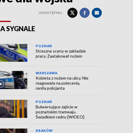
UDOSTĘPNIJ:
A SYGNALE
POZNAŃ
Straszne sceny w zakładzie
pracy. Zaatakował nożem
WARSZAWA
Kobieta z nożem na ulicy. Nie
reagowała na polecenia,
raniła policjanta
POZNAŃ
Bulwersujące zajście w
poznańskim tramwaju.
Świadkiem radny [WIDEO]
KRAKÓW