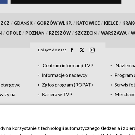
SZCZ
/
GDAŃSK
/
GORZÓW WLKP.
/
KATOWICE
/
KIELCE
/
KRA
N
/
OPOLE
/
POZNAŃ
/
RZESZÓW
/
SZCZECIN
/
WARSZAWA
/
W
Dołącz do nas:
Centrum informacji TVP
Naziemna
Informacje o nadawcy
Program d
zetargowe
Zgłoś program (ROPAT)
Serwis fo
wizyjna
Kariera w TVP
Merchandi
Polityka prywatności
Moje zgody
Pomoc
Biuro re
ody na korzystanie z technologii automatycznego śledzenia i zbie