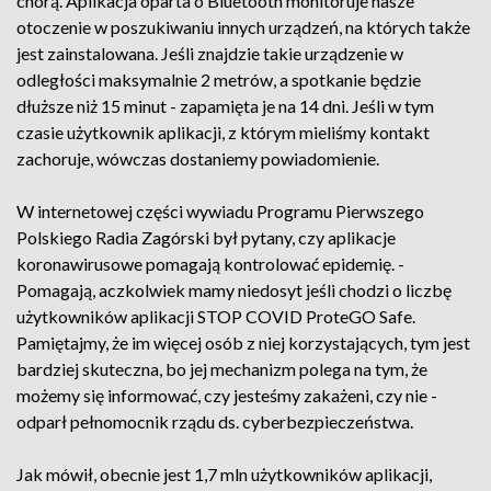
chorą. Aplikacja oparta o Bluetooth monitoruje nasze
otoczenie w poszukiwaniu innych urządzeń, na których także
jest zainstalowana. Jeśli znajdzie takie urządzenie w
odległości maksymalnie 2 metrów, a spotkanie będzie
dłuższe niż 15 minut - zapamięta je na 14 dni. Jeśli w tym
czasie użytkownik aplikacji, z którym mieliśmy kontakt
zachoruje, wówczas dostaniemy powiadomienie.
W internetowej części wywiadu Programu Pierwszego
Polskiego Radia Zagórski był pytany, czy aplikacje
koronawirusowe pomagają kontrolować epidemię. -
Pomagają, aczkolwiek mamy niedosyt jeśli chodzi o liczbę
użytkowników aplikacji STOP COVID ProteGO Safe.
Pamiętajmy, że im więcej osób z niej korzystających, tym jest
bardziej skuteczna, bo jej mechanizm polega na tym, że
możemy się informować, czy jesteśmy zakażeni, czy nie -
odparł pełnomocnik rządu ds. cyberbezpieczeństwa.
Jak mówił, obecnie jest 1,7 mln użytkowników aplikacji,