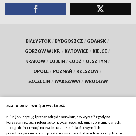
BIAŁYSTOK
/
BYDGOSZCZ
/
GDAŃSK
/
GORZÓW WLKP.
/
KATOWICE
/
KIELCE
/
KRAKÓW
/
LUBLIN
/
ŁÓDŹ
/
OLSZTYN
/
OPOLE
/
POZNAŃ
/
RZESZÓW
/
SZCZECIN
/
WARSZAWA
/
WROCŁAW
Szanujemy Twoją prywatność
Dołącz do nas:
Kliknij "Akceptuję i przechodzę do serwisu", aby wyrazić zgody na
korzystanie z technologii automatycznego śledzenia i zbierania danych,
TVP
dostęp do informacji na Twoim urządzeniu końcowym i ich
Abonament TVP
przechowywanie oraz na przetwarzanie Twoich danych osobowych przez
Regulamin TVP