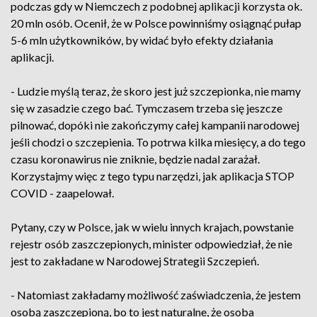
podczas gdy w Niemczech z podobnej aplikacji korzysta ok.
20 mln osób. Ocenił, że w Polsce powinniśmy osiągnąć pułap
5-6 mln użytkowników, by widać było efekty działania
aplikacji.
- Ludzie myślą teraz, że skoro jest już szczepionka, nie mamy
się w zasadzie czego bać. Tymczasem trzeba się jeszcze
pilnować, dopóki nie zakończymy całej kampanii narodowej
jeśli chodzi o szczepienia. To potrwa kilka miesięcy, a do tego
czasu koronawirus nie zniknie, będzie nadal zarażał.
Korzystajmy więc z tego typu narzędzi, jak aplikacja STOP
COVID - zaapelował.
Pytany, czy w Polsce, jak w wielu innych krajach, powstanie
rejestr osób zaszczepionych, minister odpowiedział, że nie
jest to zakładane w Narodowej Strategii Szczepień.
- Natomiast zakładamy możliwość zaświadczenia, że jestem
osobą zaszczepioną, bo to jest naturalne, że osoba