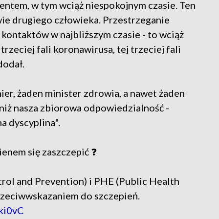
entem, w tym wciąż niespokojnym czasie. Ten
wie drugiego człowieka. Przestrzeganie
 kontaktów w najbliższym czasie - to wciąż
zeciej fali koronawirusa, tej trzeciej fali
dodał.
mier, żaden minister zdrowia, a nawet żaden
ej niż nasza zbiorowa odpowiedzialność -
a dyscyplina".
enem się zaszczepić ❓
ol and Prevention) i PHE (Public Health
przeciwwskazaniem do szczepień.
pki0vC