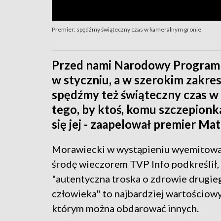
Premier: spędźmy świąteczny czas w kameralnym gronie
Przed nami Narodowy Program S
w styczniu, a w szerokim zakres
spędźmy też świąteczny czas w
tego, by ktoś, komu szczepionk
się jej - zaapelował premier Ma
Morawiecki w wystąpieniu wyemitow
środę wieczorem TVP Info podkreślił,
"autentyczna troska o zdrowie drugie
człowieka" to najbardziej wartościowy
którym można obdarować innych.