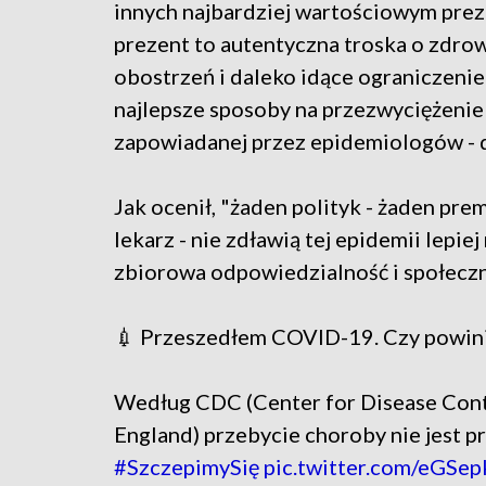
innych najbardziej wartościowym prez
prezent to autentyczna troska o zdro
obostrzeń i daleko idące ograniczenie
najlepsze sposoby na przezwyciężenie tr
zapowiadanej przez epidemiologów - 
Jak ocenił, "żaden polityk - żaden pre
lekarz - nie zdławią tej epidemii lepi
zbiorowa odpowiedzialność i społeczn
💉 Przeszedłem COVID-19. Czy powini
Według CDC (Center for Disease Contr
England) przebycie choroby nie jest 
#SzczepimySię
pic.twitter.com/eGSe