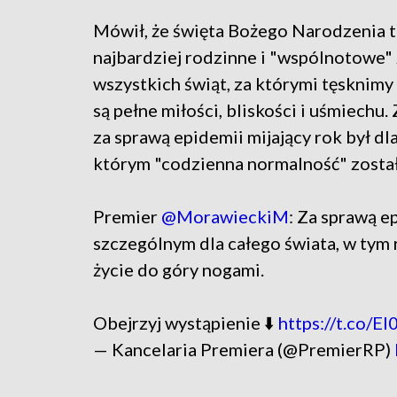
Mówił, że święta Bożego Narodzenia 
najbardziej rodzinne i "wspólnotowe"
wszystkich świąt, za którymi tęsknimy 
są pełne miłości, bliskości i uśmiechu.
za sprawą epidemii mijający rok był d
którym "codzienna normalność" został
Premier
@MorawieckiM
: Za sprawą e
szczególnym dla całego świata, w tym
życie do góry nogami.
Obejrzyj wystąpienie ⬇️
https://t.co/
— Kancelaria Premiera (@PremierRP)