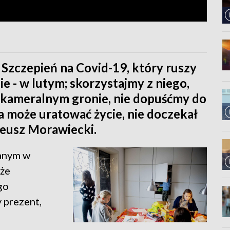
zczepień na Covid-19, który ruszy
ie - w lutym; skorzystajmy z niego,
 kameralnym gronie, nie dopuśćmy do
a może uratować życie, nie doczekał
teusz Morawiecki.
anym w
 że
go
 prezent,