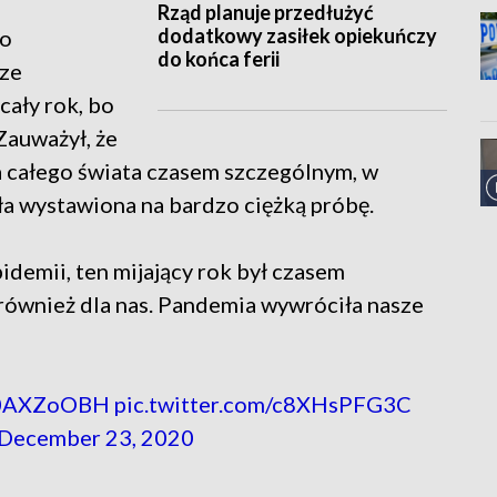
Rząd planuje przedłużyć
dodatkowy zasiłek opiekuńczy
to
do końca ferii
 ze
cały rok, bo
 Zauważył, że
la całego świata czasem szczególnym, w
a wystawiona na bardzo ciężką próbę.
pidemii, ten mijający rok był czasem
 również dla nas. Pandemia wywróciła nasze
EI0AXZoOBH
pic.twitter.com/c8XHsPFG3C
December 23, 2020