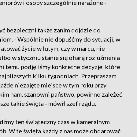
seniorów i osoby szczególnie narażone -
yć bezpieczni także zanim dojdzie do
iom. - Wspólnie nie dopuśćmy do sytuacji, w
atować życie w lutym, czy w marcu, nie
albo w styczniu stanie się ofiarą rozluźnienia
dni temu podjęliśmy konkretne decyzje, które
najbliższych kilku tygodniach. Przepraszam
ażde niezajęte miejsce w tym roku przy
kim nam, szanowni państwo, powinno zależeć
wsze takie święta - mówił szef rządu.
pędźmy ten świąteczny czas w kameralnym
sób. W te święta każdy z nas może obdarować