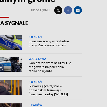
UDOSTĘPNIJ:
A SYGNALE
POZNAŃ
Straszne sceny w zakładzie
pracy. Zaatakował nożem
WARSZAWA
Kobieta z nożem na ulicy. Nie
reagowała na polecenia,
raniła policjanta
POZNAŃ
Bulwersujące zajście w
poznańskim tramwaju.
Świadkiem radny [WIDEO]
KRAKÓW