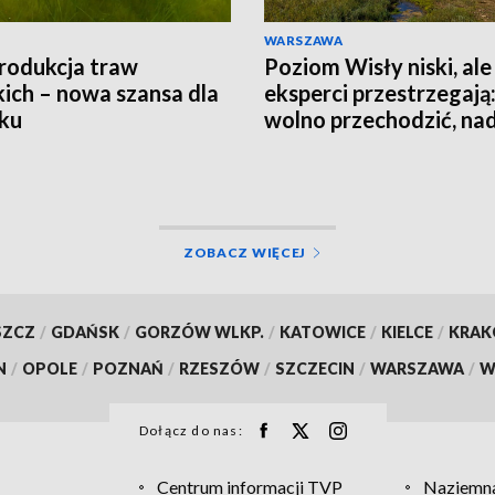
WARSZAWA
rodukcja traw
Poziom Wisły niski, ale
ich – nowa szansa dla
eksperci przestrzegają:
ku
wolno przechodzić, nad
jest groźna
ZOBACZ WIĘCEJ
SZCZ
/
GDAŃSK
/
GORZÓW WLKP.
/
KATOWICE
/
KIELCE
/
KRA
N
/
OPOLE
/
POZNAŃ
/
RZESZÓW
/
SZCZECIN
/
WARSZAWA
/
W
Dołącz do nas:
Centrum informacji TVP
Naziemna