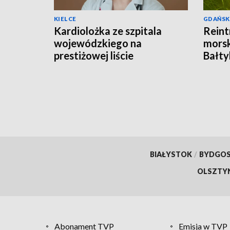
KIELCE
GDAŃSK
Kardiolożka ze szpitala
Reint
wojewódzkiego na
morsk
prestiżowej liście
Bałty
stanfordzkiej
BIAŁYSTOK
/
BYDGO
OLSZTY
Abonament TVP
Emisja w TVP