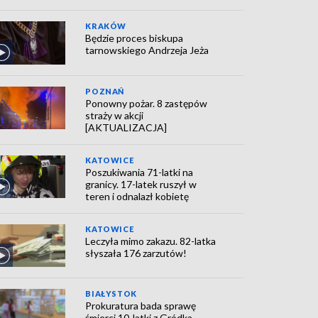
KRAKÓW
Będzie proces biskupa
tarnowskiego Andrzeja Jeża
POZNAŃ
Ponowny pożar. 8 zastępów
straży w akcji
[AKTUALIZACJA]
KATOWICE
Poszukiwania 71-latki na
granicy. 17-latek ruszył w
teren i odnalazł kobietę
KATOWICE
Leczyła mimo zakazu. 82-latka
słyszała 176 zarzutów!
BIAŁYSTOK
Prokuratura bada sprawę
śmierci 10-latki z Gródka