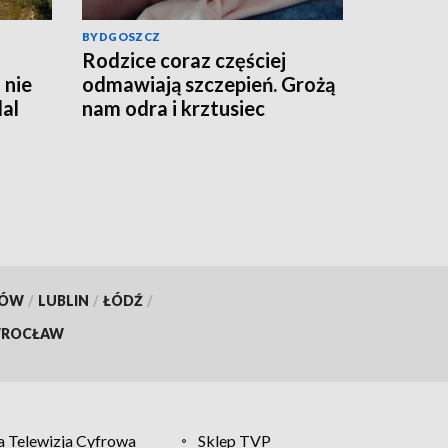
BYDGOSZCZ
Rodzice coraz częściej
 nie
odmawiają szczepień. Grożą
al
nam odra i krztusiec
KÓW
/
LUBLIN
/
ŁÓDŹ
/
ROCŁAW
 Telewizja Cyfrowa
Sklep TVP