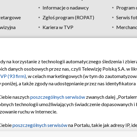
Informacje o nadawcy
Program d
zetargowe
Zgłoś program (ROPAT)
Serwis fo
wizyjna
Kariera w TVP
Merchandi
Polityka prywatności
Moje zgody
Pomoc
Biuro re
ody na korzystanie z technologii automatycznego śledzenia i zbie
 danych osobowych przez nas, czyli Telewizję Polską S.A. w likw
VP (93 firm)
, w celach marketingowych (w tym do zautomatyzow
 poniżej, a także zgody na udostępnianie przez nas identyfikator
Ciebie naszych
poszczególnych serwisów
zwanych dalej „Portalem
obnych technologii umożliwiających świadczenie dopasowanych i be
zowanie ruchu w Internecie.
Ciebie
poszczególnych serwisów
na Portalu, takie jak adresy IP, 
sach Portalu czy historia odwiedzin będą przetwarzane przez TV