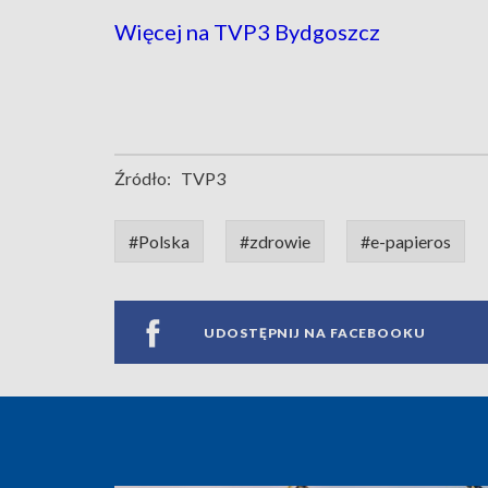
Więcej na TVP3 Bydgoszcz
Źródło:
TVP3
#Polska
#zdrowie
#e-papieros
UDOSTĘPNIJ NA FACEBOOKU