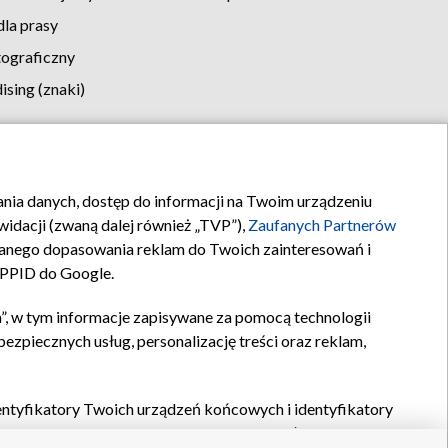
la prasy
tograficzny
sing (znaki)
klamy
Kontakt
rania danych, dostęp do informacji na Twoim urządzeniu
idacji (zwaną dalej również „TVP”),
Zaufanych Partnerów
anego dopasowania reklam do Twoich zainteresowań i
a PPID do Google.
”, w tym informacje zapisywane za pomocą technologii
zpiecznych usług, personalizację treści oraz reklam,
identyfikatory Twoich urządzeń końcowych i identyfikatory
P,
Zaufanych Partnerów z IAB
oraz pozostałych
Zaufanych