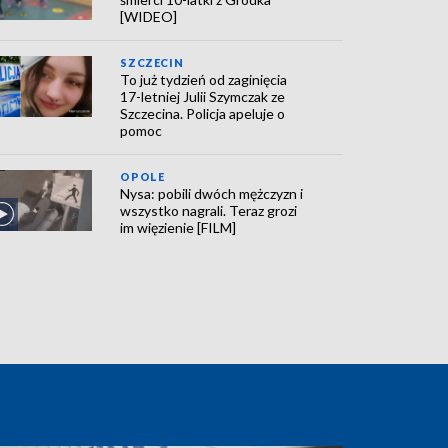
[WIDEO]
SZCZECIN
To już tydzień od zaginięcia
17-letniej Julii Szymczak ze
Szczecina. Policja apeluje o
pomoc
OPOLE
Nysa: pobili dwóch mężczyzn i
wszystko nagrali. Teraz grozi
im więzienie [FILM]