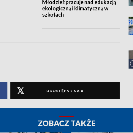
Młodzież pracuje nad edukacją
ekologiczną i klimatyczną w
szkołach
UDOSTĘPNIJ NA X
ZOBACZ TAKŻE