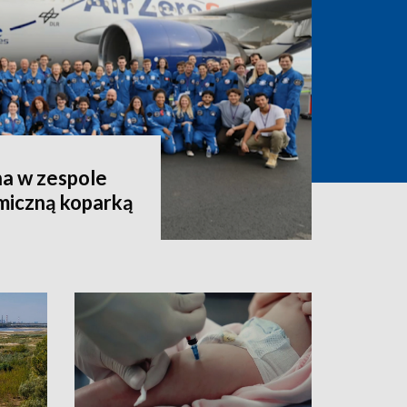
a w zespole
miczną koparką