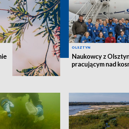
OLSZTYN
nie
Naukowcy z Olsztyn
pracującym nad kos