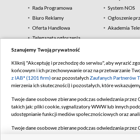
Rada Programowa
System NOS
Biuro Reklamy
Ogłoszenie pr
Oferta Handlowa
Akademia Tele
Telegazeta ogłoszenia
Szanujemy Twoją prywatność
Regulamin TVP
Kliknij "Akceptuję i przechodzę do serwisu", aby wyrazić zg
końcowym i ich przechowywanie oraz na przetwarzanie Twoich
z IAB* (1201 firm)
oraz pozostałych
Zaufanych Partnerów T
mierzenia ich skuteczności) i pozostałych, które wskazujemy
Twoje dane osobowe zbierane podczas odwiedzania przez 
takich jak: pliki cookie, sygnalizatory WWW lub innych pod
udostępnianie funkcji mediów społecznościowych oraz anali
Twoje dane osobowe zbierane podczas odwiedzania przez 
plików cookie, informacje o Twoich wyszukiwaniach w serwi