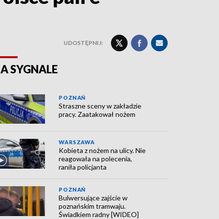
UDOSTĘPNIJ:
A SYGNALE
POZNAŃ
Straszne sceny w zakładzie
pracy. Zaatakował nożem
WARSZAWA
Kobieta z nożem na ulicy. Nie
reagowała na polecenia,
raniła policjanta
POZNAŃ
Bulwersujące zajście w
poznańskim tramwaju.
Świadkiem radny [WIDEO]