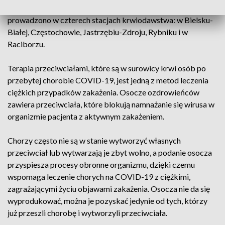
osoby ciężko przechodzące zakażenie koronawirusem. Akcję
prowadzono w czterech stacjach krwiodawstwa: w Bielsku-
Białej, Częstochowie, Jastrzębiu-Zdroju, Rybniku i w
Raciborzu.
Terapia przeciwciałami, które są w surowicy krwi osób po
przebytej chorobie COVID-19, jest jedną z metod leczenia
ciężkich przypadków zakażenia. Osocze ozdrowieńców
zawiera przeciwciała, które blokują namnażanie się wirusa w
organizmie pacjenta z aktywnym zakażeniem.
Chorzy często nie są w stanie wytworzyć własnych
przeciwciał lub wytwarzają je zbyt wolno, a podanie osocza
przyspiesza procesy obronne organizmu, dzięki czemu
wspomaga leczenie chorych na COVID-19 z ciężkimi,
zagrażającymi życiu objawami zakażenia. Osocza nie da się
wyprodukować, można je pozyskać jedynie od tych, którzy
już przeszli chorobę i wytworzyli przeciwciała.