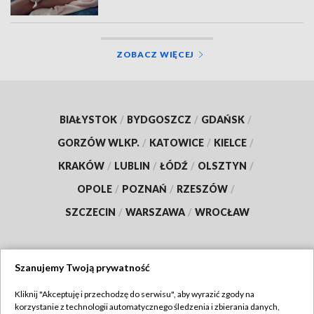
ZOBACZ WIĘCEJ
BIAŁYSTOK
/
BYDGOSZCZ
/
GDAŃSK
/
GORZÓW WLKP.
/
KATOWICE
/
KIELCE
/
KRAKÓW
/
LUBLIN
/
ŁÓDŹ
/
OLSZTYN
/
OPOLE
/
POZNAŃ
/
RZESZÓW
/
SZCZECIN
/
WARSZAWA
/
WROCŁAW
Szanujemy Twoją prywatność
Dołącz do nas:
Kliknij "Akceptuję i przechodzę do serwisu", aby wyrazić zgody na
korzystanie z technologii automatycznego śledzenia i zbierania danych,
TVP