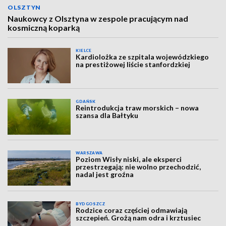
OLSZTYN
Naukowcy z Olsztyna w zespole pracującym nad
kosmiczną koparką
KIELCE
Kardiolożka ze szpitala wojewódzkiego
na prestiżowej liście stanfordzkiej
GDAŃSK
Reintrodukcja traw morskich – nowa
szansa dla Bałtyku
WARSZAWA
Poziom Wisły niski, ale eksperci
przestrzegają: nie wolno przechodzić,
nadal jest groźna
BYDGOSZCZ
Rodzice coraz częściej odmawiają
szczepień. Grożą nam odra i krztusiec