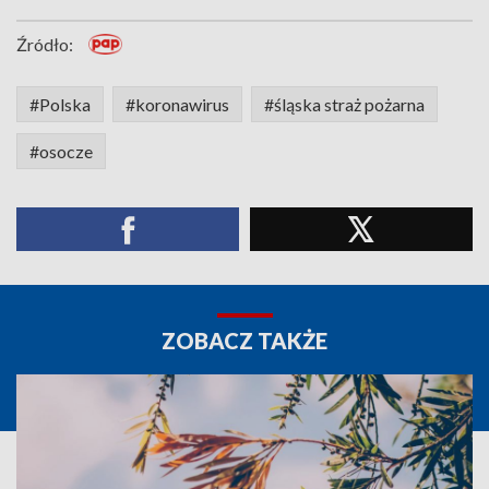
Źródło:
#Polska
#koronawirus
#śląska straż pożarna
#osocze
ZOBACZ TAKŻE