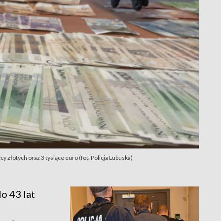
cy złotych oraz 3 tysiące euro (fot. Policja Lubuska)
o 43 lat