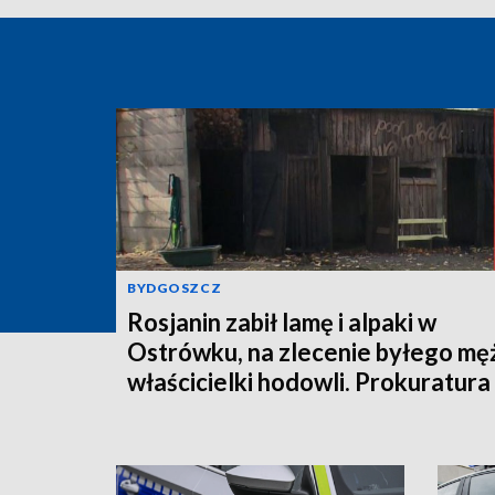
BYDGOSZCZ
Rosjanin zabił lamę i alpaki w
Ostrówku, na zlecenie byłego mę
właścicielki hodowli. Prokuratura
wysłała akt oskarżenia!