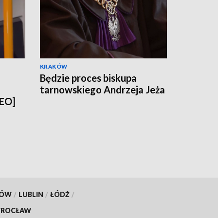
KRAKÓW
Będzie proces biskupa
tarnowskiego Andrzeja Jeża
DEO]
KÓW
/
LUBLIN
/
ŁÓDŹ
/
ROCŁAW