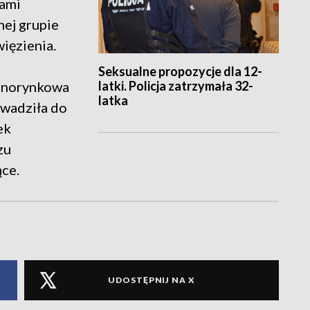
iami
nej grupie
więzienia.
Seksualne propozycje dla 12-
latki. Policja zatrzymała 32-
arnorynkowa
latka
owadziła do
ek
zu
ące.
UDOSTĘPNIJ NA X