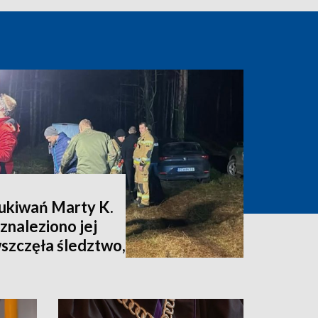
zukiwań Marty K.
znaleziono jej
wszczęła śledztwo,
nia [zdjęcia,