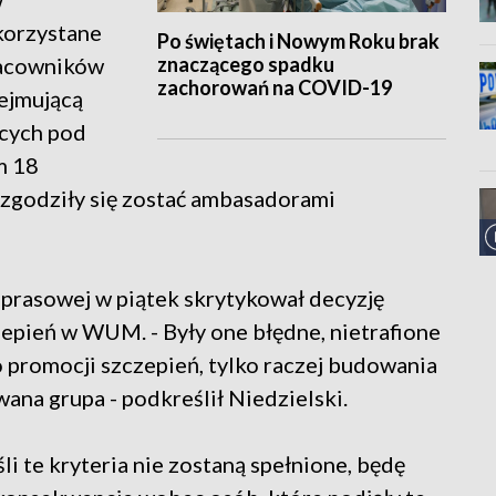
korzystane
Po świętach i Nowym Roku brak
znaczącego spadku
pracowników
zachorowań na COVID-19
ejmującą
cych pod
m 18
e zgodziły się zostać ambasadorami
 prasowej w piątek skrytykował decyzję
pień w WUM. - Były one błędne, nietrafione
o promocji szczepień, tylko raczej budowania
wana grupa - podkreślił Niedzielski.
eśli te kryteria nie zostaną spełnione, będę