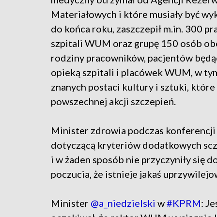
Materiałowych i które musiały być wy
do końca roku, zaszczepił m.in. 300 
szpitali WUM oraz grupę 150 osób ob
rodziny pracowników, pacjentów będą
opieką szpitali i placówek WUM, w ty
znanych postaci kultury i sztuki, któr
powszechnej akcji szczepień.
Minister zdrowia podczas konferencji
dotyczącą kryteriów dodatkowych scze
i w żaden sposób nie przyczyniły się d
poczucia, że istnieje jakaś uprzywilejo
Minister
@a_niedzielski
w
#KPRM
: J