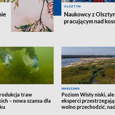
OLSZTYN
nie
Naukowcy z Olsztyn
pracującym nad kos
WARSZAWA
rodukcja traw
Poziom Wisły niski, ale
ich – nowa szansa dla
eksperci przestrzegają:
ku
wolno przechodzić, nad
jest groźna