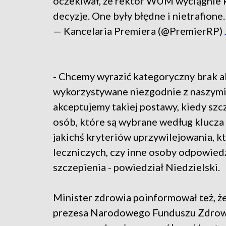
oczekiwał, że rektor WUM wyciągnie 
decyzje. One były błędne i nietrafione.
— Kancelaria Premiera (@PremierRP)
- Chcemy wyrazić kategoryczny brak akc
wykorzystywane niezgodnie z naszymi 
akceptujemy takiej postawy, kiedy sz
osób, które są wybrane według klucza 
jakichś kryteriów uprzywilejowania, k
leczniczych, czy inne osoby odpowiedz
szczepienia - powiedział Niedzielski.
Minister zdrowia poinformował też, że
prezesa Narodowego Funduszu Zdrow