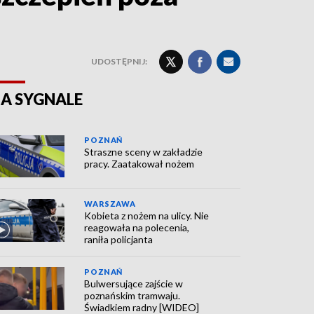
UDOSTĘPNIJ:
A SYGNALE
POZNAŃ
Straszne sceny w zakładzie
pracy. Zaatakował nożem
WARSZAWA
Kobieta z nożem na ulicy. Nie
reagowała na polecenia,
raniła policjanta
POZNAŃ
Bulwersujące zajście w
poznańskim tramwaju.
Świadkiem radny [WIDEO]