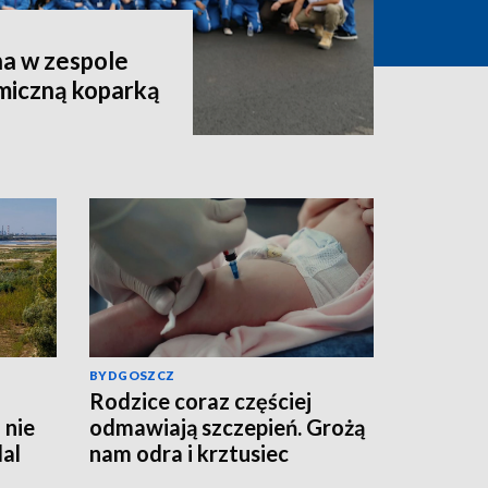
a w zespole
miczną koparką
BYDGOSZCZ
Rodzice coraz częściej
 nie
odmawiają szczepień. Grożą
al
nam odra i krztusiec