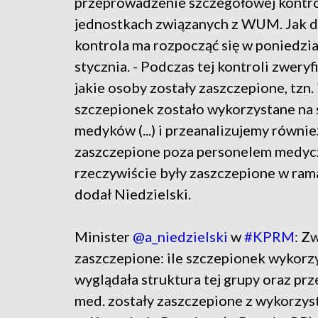
przeprowadzenie szczegółowej kontro
jednostkach związanych z WUM. Jak 
kontrola ma rozpocząć się w poniedzia
stycznia. - Podczas tej kontroli zweryf
jakie osoby zostały zaszczepione, tzn. 
szczepionek zostało wykorzystane na 
medyków (...) i przeanalizujemy równie
zaszczepione poza personelem medy
rzeczywiście były zaszczepione w ra
dodał Niedzielski.
Minister
@a_niedzielski
w
#KPRM
: Z
zaszczepione: ile szczepionek wykorz
wyglądała struktura tej grupy oraz pr
med. zostały zaszczepione z wykorzy