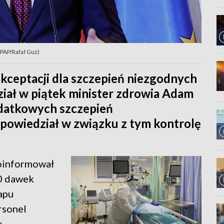
 PAP/Rafał Guz)
ceptacji dla szczepień niezgodnych
ział w piątek minister zdrowia Adam
odatkowych szczepień
wiedział w związku z tym kontrolę
oinformował
50 dawek
apu
rsonel
w