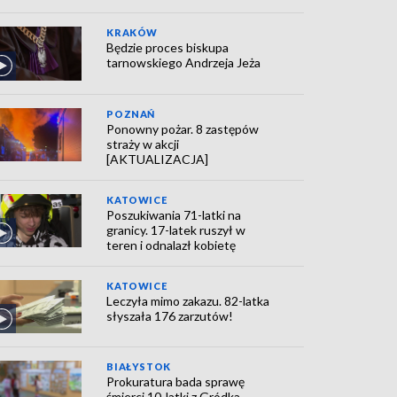
KRAKÓW
Będzie proces biskupa
tarnowskiego Andrzeja Jeża
POZNAŃ
Ponowny pożar. 8 zastępów
straży w akcji
[AKTUALIZACJA]
KATOWICE
Poszukiwania 71-latki na
granicy. 17-latek ruszył w
teren i odnalazł kobietę
KATOWICE
Leczyła mimo zakazu. 82-latka
słyszała 176 zarzutów!
BIAŁYSTOK
Prokuratura bada sprawę
śmierci 10-latki z Gródka