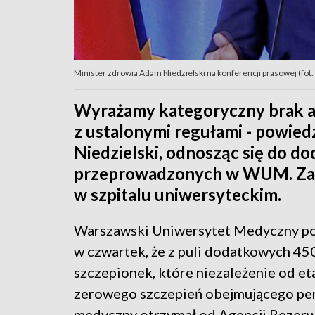
Minister zdrowia Adam Niedzielski na konferencji prasowej (fot.
Wyrażamy kategoryczny brak ak
z ustalonymi regułami - powied
Niedzielski, odnosząc się do d
przeprowadzonych w WUM. Zapo
w szpitalu uniwersyteckim.
Warszawski Uniwersytet Medyczny p
w czwartek, że z puli dodatkowych 4
szczepionek, które niezależenie od et
zerowego szczepień obejmującego pe
medyczny otrzymał od Agencji Rezer