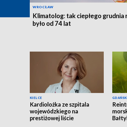
WROCŁAW
Klimatolog: tak ciepłego grudnia 
było od 74 lat
KIELCE
GDAŃSK
Kardiolożka ze szpitala
Reint
wojewódzkiego na
morsk
prestiżowej liście
Bałty
stanfordzkiej