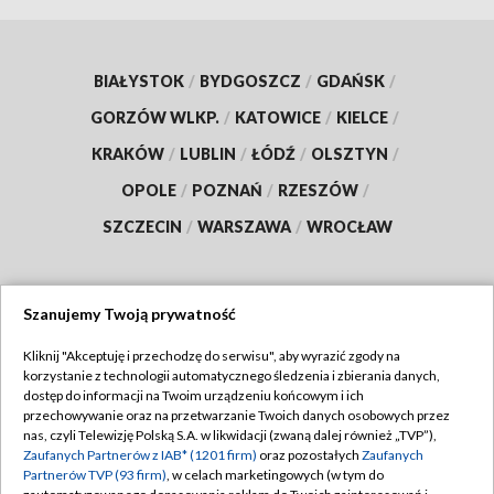
BIAŁYSTOK
/
BYDGOSZCZ
/
GDAŃSK
/
GORZÓW WLKP.
/
KATOWICE
/
KIELCE
/
KRAKÓW
/
LUBLIN
/
ŁÓDŹ
/
OLSZTYN
/
OPOLE
/
POZNAŃ
/
RZESZÓW
/
SZCZECIN
/
WARSZAWA
/
WROCŁAW
Szanujemy Twoją prywatność
Dołącz do nas:
Kliknij "Akceptuję i przechodzę do serwisu", aby wyrazić zgody na
korzystanie z technologii automatycznego śledzenia i zbierania danych,
TVP
dostęp do informacji na Twoim urządzeniu końcowym i ich
Abonament TVP
przechowywanie oraz na przetwarzanie Twoich danych osobowych przez
Regulamin TVP
nas, czyli Telewizję Polską S.A. w likwidacji (zwaną dalej również „TVP”),
Emisja w TVP
Polityka prywatności
Zaufanych Partnerów z IAB* (1201 firm)
oraz pozostałych
Zaufanych
Partnerów TVP (93 firm)
, w celach marketingowych (w tym do
Centrum informacji TVP
Moje zgody