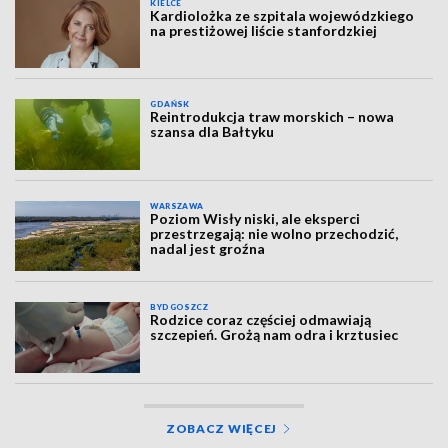
KIELCE
Kardiolożka ze szpitala wojewódzkiego
na prestiżowej liście stanfordzkiej
GDAŃSK
Reintrodukcja traw morskich – nowa
szansa dla Bałtyku
WARSZAWA
Poziom Wisły niski, ale eksperci
przestrzegają: nie wolno przechodzić,
nadal jest groźna
BYDGOSZCZ
Rodzice coraz częściej odmawiają
szczepień. Grożą nam odra i krztusiec
ZOBACZ WIĘCEJ