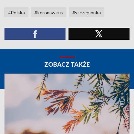
#Polska
#koronawirus
#szczepionka
ZOBACZ TAKŻE