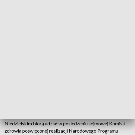
Szczepienia personelu medycznego (fot. PAP/Marcin Bielecki)
"Grupa pierwsza" rozpocznie szczepienie 25
stycznia - poinformował we wtorek w Sejmie szef
kancelarii premiera, Michał Dworczyk. Na tym
etapie do szczepienia uprawnieni będą m.in.
pensjonariusze domów pomocy społecznej, osoby
powyżej 60 lat, służby mundurowe i nauczyciele.
Szef KPRM wspólnie z ministrem zdrowia Adamem
Niedzielskim biorą udział w posiedzeniu sejmowej Komisji
zdrowia poświęconej realizacji Narodowego Programu