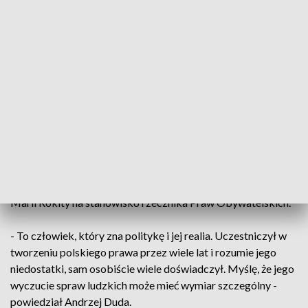
zmienia - dodał Andrzej Duda.
BR> Zapytany o aktorów zaszczepionych poza kolejnością
prezydent odpowiedział, że „niektórzy boją się bardziej”.
Dodał, że „w tej obawie pojawia się również cwaniactwo, że
jak pojawia się możliwość, to się wpychamy. Nie znam
szczegółowo sytuacji tych osób, ale generalnie jestem
przeciwnikiem omijania kolejki. Wszyscy powinniśmy
przestrzegać reguł” - powiedział Andrzej Duda.
Rokita na Rzecznika Praw Obywatelskich
<BR><BR>
W wywiadzie prezydent zaproponował kandydaturę Jana
Marii Rokity na stanowisko rzecznika Praw Obywatelskich.
- To człowiek, który zna politykę i jej realia. Uczestniczył w
tworzeniu polskiego prawa przez wiele lat i rozumie jego
niedostatki, sam osobiście wiele doświadczył. Myślę, że jego
wyczucie spraw ludzkich może mieć wymiar szczególny -
powiedział Andrzej Duda.