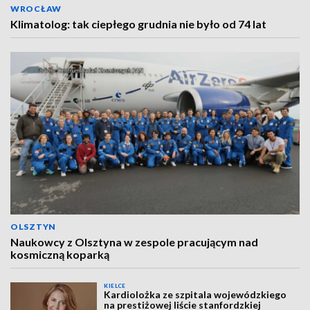
WROCŁAW
Klimatolog: tak ciepłego grudnia nie było od 74 lat
OLSZTYN
Naukowcy z Olsztyna w zespole pracującym nad
kosmiczną koparką
KIELCE
Kardiolożka ze szpitala wojewódzkiego
na prestiżowej liście stanfordzkiej