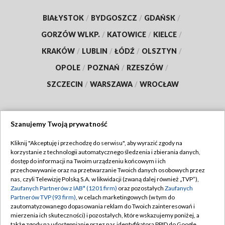
BIAŁYSTOK
/
BYDGOSZCZ
/
GDAŃSK
/
GORZÓW WLKP.
/
KATOWICE
/
KIELCE
/
KRAKÓW
/
LUBLIN
/
ŁÓDŹ
/
OLSZTYN
/
OPOLE
/
POZNAŃ
/
RZESZÓW
/
SZCZECIN
/
WARSZAWA
/
WROCŁAW
Szanujemy Twoją prywatność
Dołącz do nas:
Kliknij "Akceptuję i przechodzę do serwisu", aby wyrazić zgody na
korzystanie z technologii automatycznego śledzenia i zbierania danych,
TVP
dostęp do informacji na Twoim urządzeniu końcowym i ich
Abonament TVP
przechowywanie oraz na przetwarzanie Twoich danych osobowych przez
Regulamin TVP
nas, czyli Telewizję Polską S.A. w likwidacji (zwaną dalej również „TVP”),
Emisja w TVP
Polityka prywatności
Zaufanych Partnerów z IAB* (1201 firm)
oraz pozostałych
Zaufanych
Partnerów TVP (93 firm)
, w celach marketingowych (w tym do
Centrum informacji TVP
Moje zgody
zautomatyzowanego dopasowania reklam do Twoich zainteresowań i
mierzenia ich skuteczności) i pozostałych, które wskazujemy poniżej, a
Naziemna Telewizja Cyfrowa
Pomoc
także zgody na udostępnianie przez nas identyfikatora PPID do Google.