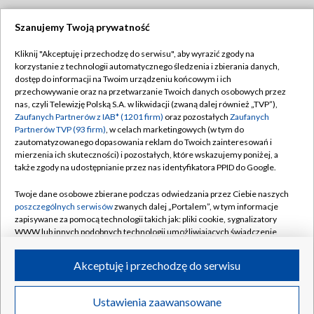
Szanujemy Twoją prywatność
Dołącz do nas:
Kliknij "Akceptuję i przechodzę do serwisu", aby wyrazić zgody na
korzystanie z technologii automatycznego śledzenia i zbierania danych,
TVP
dostęp do informacji na Twoim urządzeniu końcowym i ich
Abonament TVP
przechowywanie oraz na przetwarzanie Twoich danych osobowych przez
Regulamin TVP
nas, czyli Telewizję Polską S.A. w likwidacji (zwaną dalej również „TVP”),
Emisja w TVP
Polityka prywatności
Zaufanych Partnerów z IAB* (1201 firm)
oraz pozostałych
Zaufanych
Partnerów TVP (93 firm)
, w celach marketingowych (w tym do
Centrum informacji TVP
Moje zgody
zautomatyzowanego dopasowania reklam do Twoich zainteresowań i
mierzenia ich skuteczności) i pozostałych, które wskazujemy poniżej, a
Naziemna Telewizja Cyfrowa
Pomoc
także zgody na udostępnianie przez nas identyfikatora PPID do Google.
Sklep TVP
Biuro reklamy
Twoje dane osobowe zbierane podczas odwiedzania przez Ciebie naszych
Rada Programowa
Kontakt
poszczególnych serwisów
zwanych dalej „Portalem”, w tym informacje
zapisywane za pomocą technologii takich jak: pliki cookie, sygnalizatory
System NOS
WWW lub innych podobnych technologii umożliwiających świadczenie
dopasowanych i bezpiecznych usług, personalizację treści oraz reklam,
Informacje o nadawcy
Kanały
udostępnianie funkcji mediów społecznościowych oraz analizowanie
Akceptuję i przechodzę do serwisu
ruchu w Internecie.
Program dla prasy
©2026 Telewizja Polska S.A. w likwidacji
Biuro Reklamy
Twoje dane osobowe zbierane podczas odwiedzania przez Ciebie
Ustawienia zaawansowane
poszczególnych serwisów
na Portalu, takie jak adresy IP, identyfikatory