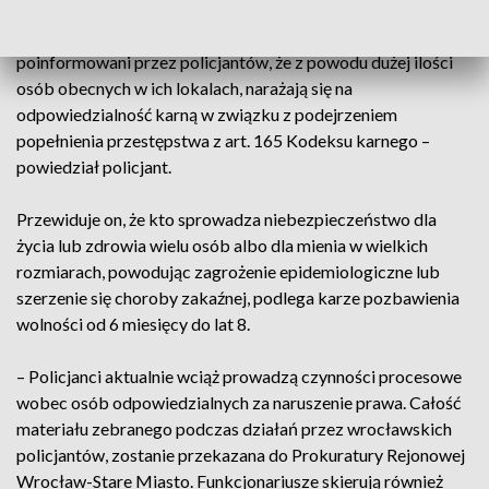
– Mogą oni ponieść o wiele większe konsekwencje swojego
skrajnie nieodpowiedzialnego zachowania. Zostali
poinformowani przez policjantów, że z powodu dużej ilości
osób obecnych w ich lokalach, narażają się na
odpowiedzialność karną w związku z podejrzeniem
popełnienia przestępstwa z art. 165 Kodeksu karnego –
powiedział policjant.
Przewiduje on, że kto sprowadza niebezpieczeństwo dla
życia lub zdrowia wielu osób albo dla mienia w wielkich
rozmiarach, powodując zagrożenie epidemiologiczne lub
szerzenie się choroby zakaźnej, podlega karze pozbawienia
wolności od 6 miesięcy do lat 8.
– Policjanci aktualnie wciąż prowadzą czynności procesowe
wobec osób odpowiedzialnych za naruszenie prawa. Całość
materiału zebranego podczas działań przez wrocławskich
policjantów, zostanie przekazana do Prokuratury Rejonowej
Wrocław-Stare Miasto. Funkcjonariusze skierują również